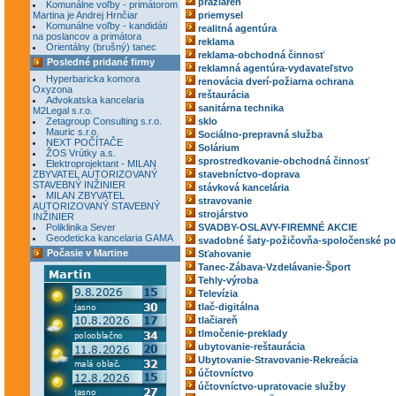
pražiareň
Komunálne voľby - primátorom
Martina je Andrej Hrnčiar
priemysel
Komunálne voľby - kandidáti
realitná agentúra
na poslancov a primátora
reklama
Orientálny (brušný) tanec
reklama-obchodná činnosť
Posledné pridané firmy
reklamná agentúra-vydavateľstvo
Hyperbaricka komora
renovácia dverí-požiarna ochrana
Oxyzona
reštaurácia
Advokatska kancelaria
sanitárna technika
M2Legal s.r.o.
Zetagroup Consulting s.r.o.
sklo
Mauric s.r.o.
Sociálno-prepravná služba
NEXT POČÍTAČE
Solárium
ŽOS Vrútky a.s.
sprostredkovanie-obchodná činnosť
Elektroprojektant - MILAN
ZBYVATEL AUTORIZOVANÝ
stavebníctvo-doprava
STAVEBNÝ INŽINIER
stávková kancelária
MILAN ZBYVATEL
stravovanie
AUTORIZOVANÝ STAVEBNÝ
strojárstvo
INŽINIER
Poliklinika Sever
SVADBY-OSLAVY-FIREMNÉ AKCIE
Geodeticka kancelaria GAMA
svadobné šaty-požičovňa-spoločenské po
Počasie v Martine
Sťahovanie
Tanec-Zábava-Vzdelávanie-Šport
Tehly-výroba
Televízia
tlač-digitálna
tlačiareň
tlmočenie-preklady
ubytovanie-reštaurácia
Ubytovanie-Stravovanie-Rekreácia
účtovníctvo
účtovníctvo-upratovacie služby