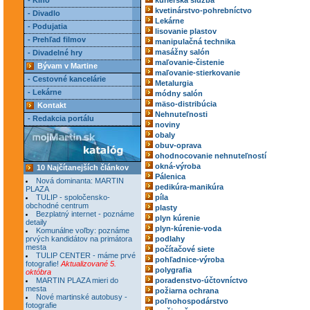
- Kino
kuriérska služba
kvetinárstvo-pohrebníctvo
- Divadlo
Lekárne
- Podujatia
lisovanie plastov
- Prehľad filmov
manipulačná technika
masážny salón
- Divadelné hry
maľovanie-čistenie
Bývam v Martine
maľovanie-stierkovanie
- Cestovné kancelárie
Metalurgia
- Lekárne
módny salón
mäso-distribúcia
Kontakt
Nehnuteľnosti
- Redakcia portálu
noviny
obaly
obuv-oprava
ohodnocovanie nehnuteľností
okná-výroba
10 Najčítanejších článkov
Pálenica
Nová dominanta: MARTIN
pedikúra-manikúra
PLAZA
TULIP - spoločensko-
píla
obchodné centrum
plasty
Bezplatný internet - poznáme
plyn kúrenie
detaily
plyn-kúrenie-voda
Komunálne voľby: poznáme
prvých kandidátov na primátora
podlahy
mesta
počítačové siete
TULIP CENTER - máme prvé
pohľadnice-výroba
fotografie!
Aktualizované 5.
polygrafia
októbra
MARTIN PLAZA mieri do
poradenstvo-účtovníctvo
mesta
požiarna ochrana
Nové martinské autobusy -
poľnohospodárstvo
fotografie