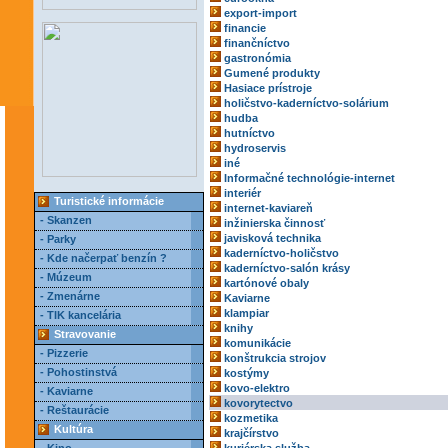
export-import
financie
finančníctvo
gastronómia
Gumené produkty
Hasiace prístroje
holičstvo-kaderníctvo-solárium
hudba
hutníctvo
hydroservis
iné
Informačné technológie-internet
interiér
Turistické informácie
internet-kaviareň
- Skanzen
inžinierska činnosť
javisková technika
- Parky
kaderníctvo-holičstvo
- Kde načerpať benzín ?
kaderníctvo-salón krásy
- Múzeum
kartónové obaly
- Zmenárne
Kaviarne
klampiar
- TIK kancelária
knihy
Stravovanie
komunikácie
- Pizzerie
konštrukcia strojov
- Pohostinstvá
kostýmy
kovo-elektro
- Kaviarne
kovorytectvo
- Reštaurácie
kozmetika
Kultúra
krajčírstvo