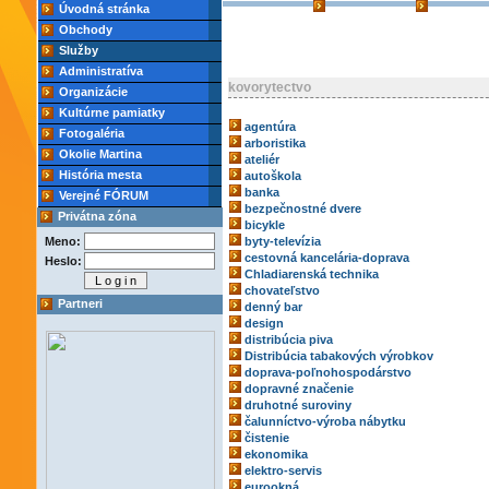
Úvodná stránka
Obchody
Služby
Administratíva
kovorytectvo
Organizácie
Kultúrne pamiatky
agentúra
Fotogaléria
arboristika
Okolie Martina
ateliér
História mesta
autoškola
banka
Verejné FÓRUM
bezpečnostné dvere
Privátna zóna
bicykle
Meno:
byty-televízia
cestovná kancelária-doprava
Heslo:
Chladiarenská technika
chovateľstvo
Partneri
denný bar
design
distribúcia piva
Distribúcia tabakových výrobkov
doprava-poľnohospodárstvo
dopravné značenie
druhotné suroviny
čalunníctvo-výroba nábytku
čistenie
ekonomika
elektro-servis
eurookná