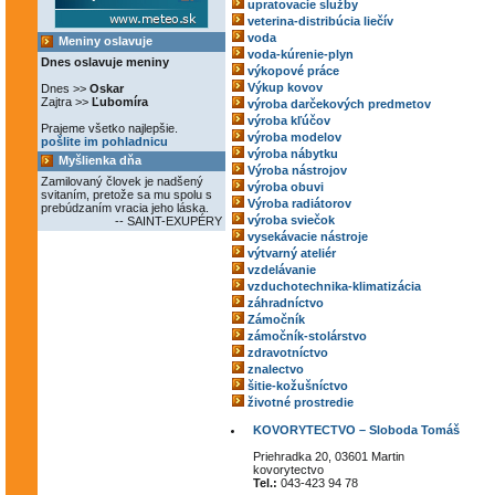
upratovacie služby
veterina-distribúcia liečív
voda
Meniny oslavuje
voda-kúrenie-plyn
Dnes oslavuje meniny
výkopové práce
Výkup kovov
Dnes >>
Oskar
Zajtra >>
Ľubomíra
výroba darčekových predmetov
výroba kľúčov
Prajeme všetko najlepšie.
výroba modelov
pošlite im pohladnicu
výroba nábytku
Myšlienka dňa
Výroba nástrojov
Zamilovaný človek je nadšený
výroba obuvi
svitaním, pretože sa mu spolu s
Výroba radiátorov
prebúdzaním vracia jeho láska.
výroba sviečok
-- SAINT-EXUPÉRY
vysekávacie nástroje
výtvarný ateliér
vzdelávanie
vzduchotechnika-klimatizácia
záhradníctvo
Zámočník
zámočník-stolárstvo
zdravotníctvo
znalectvo
šitie-kožušníctvo
životné prostredie
KOVORYTECTVO – Sloboda Tomáš
Priehradka 20, 03601 Martin
kovorytectvo
Tel.:
043-423 94 78