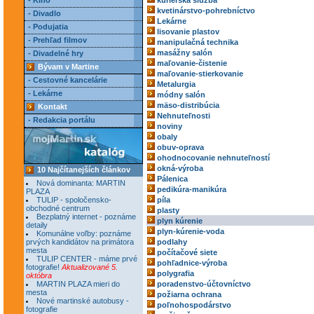
- Kino
kuriérska služba
kvetinárstvo-pohrebníctvo
- Divadlo
Lekárne
- Podujatia
lisovanie plastov
- Prehľad filmov
manipulačná technika
masážny salón
- Divadelné hry
maľovanie-čistenie
Bývam v Martine
maľovanie-stierkovanie
- Cestovné kancelárie
Metalurgia
- Lekárne
módny salón
mäso-distribúcia
Kontakt
Nehnuteľnosti
- Redakcia portálu
noviny
obaly
obuv-oprava
ohodnocovanie nehnuteľností
okná-výroba
10 Najčítanejších článkov
Pálenica
Nová dominanta: MARTIN
pedikúra-manikúra
PLAZA
TULIP - spoločensko-
píla
obchodné centrum
plasty
Bezplatný internet - poznáme
plyn kúrenie
detaily
plyn-kúrenie-voda
Komunálne voľby: poznáme
prvých kandidátov na primátora
podlahy
mesta
počítačové siete
TULIP CENTER - máme prvé
pohľadnice-výroba
fotografie!
Aktualizované 5.
polygrafia
októbra
MARTIN PLAZA mieri do
poradenstvo-účtovníctvo
mesta
požiarna ochrana
Nové martinské autobusy -
poľnohospodárstvo
fotografie