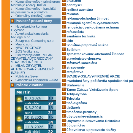
pražiareň
Komunálne voľby - primátorom
Martina je Andrej Hrnčiar
priemysel
Komunálne voľby - kandidáti
realitná agentúra
na poslancov a primátora
reklama
Orientálny (brušný) tanec
reklama-obchodná činnosť
Posledné pridané firmy
reklamná agentúra-vydavateľstvo
Hyperbaricka komora
renovácia dverí-požiarna ochrana
Oxyzona
reštaurácia
Advokatska kancelaria
sanitárna technika
M2Legal s.r.o.
Zetagroup Consulting s.r.o.
sklo
Mauric s.r.o.
Sociálno-prepravná služba
NEXT POČÍTAČE
Solárium
ŽOS Vrútky a.s.
sprostredkovanie-obchodná činnosť
Elektroprojektant - MILAN
ZBYVATEL AUTORIZOVANÝ
stavebníctvo-doprava
STAVEBNÝ INŽINIER
stávková kancelária
MILAN ZBYVATEL
stravovanie
AUTORIZOVANÝ STAVEBNÝ
strojárstvo
INŽINIER
Poliklinika Sever
SVADBY-OSLAVY-FIREMNÉ AKCIE
Geodeticka kancelaria GAMA
svadobné šaty-požičovňa-spoločenské po
Počasie v Martine
Sťahovanie
Tanec-Zábava-Vzdelávanie-Šport
Tehly-výroba
Televízia
tlač-digitálna
tlačiareň
tlmočenie-preklady
ubytovanie-reštaurácia
Ubytovanie-Stravovanie-Rekreácia
účtovníctvo
účtovníctvo-upratovacie služby