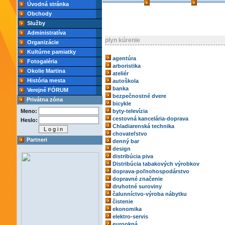
Úvodná stránka
Obchody
Služby
Administratíva
plyn kúrenie
Organizácie
Kultúrne pamiatky
agentúra
Fotogaléria
arboristika
Okolie Martina
ateliér
História mesta
autoškola
banka
Verejné FÓRUM
bezpečnostné dvere
Privátna zóna
bicykle
Meno:
byty-televízia
cestovná kancelária-doprava
Heslo:
Chladiarenská technika
chovateľstvo
Partneri
denný bar
design
distribúcia piva
Distribúcia tabakových výrobkov
doprava-poľnohospodárstvo
dopravné značenie
druhotné suroviny
čalunníctvo-výroba nábytku
čistenie
ekonomika
elektro-servis
eurookná