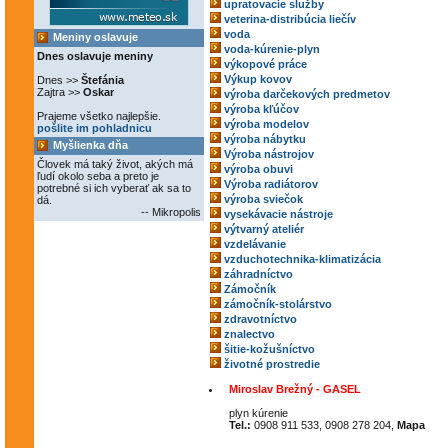
upratovacie služby
veterina-distribúcia liečív
voda
Meniny oslavuje
voda-kúrenie-plyn
Dnes oslavuje meniny
výkopové práce
Výkup kovov
Dnes >>
Štefánia
Zajtra >>
Oskar
výroba darčekových predmetov
výroba kľúčov
Prajeme všetko najlepšie.
výroba modelov
pošlite im pohladnicu
výroba nábytku
Myšlienka dňa
Výroba nástrojov
Človek má taký život, akých má
výroba obuvi
ľudí okolo seba a preto je
Výroba radiátorov
potrebné si ich vyberať ak sa to
výroba sviečok
dá.
-- Mikropolis
vysekávacie nástroje
výtvarný ateliér
vzdelávanie
vzduchotechnika-klimatizácia
záhradníctvo
Zámočník
zámočník-stolárstvo
zdravotníctvo
znalectvo
šitie-kožušníctvo
životné prostredie
Miroslav Brežný - GASEL
plyn kúrenie
Tel.:
0908 911 533, 0908 278 204,
Mapa