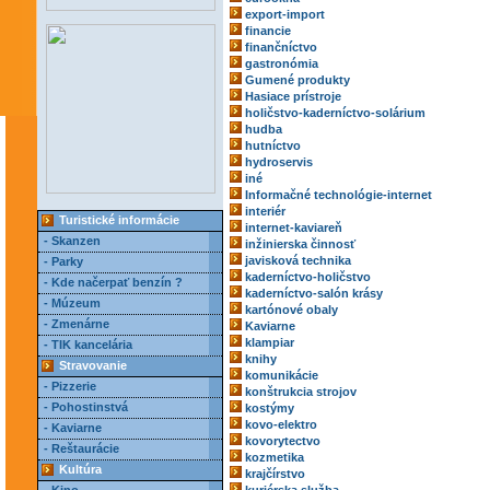
export-import
financie
finančníctvo
gastronómia
Gumené produkty
Hasiace prístroje
holičstvo-kaderníctvo-solárium
hudba
hutníctvo
hydroservis
iné
Informačné technológie-internet
interiér
Turistické informácie
internet-kaviareň
- Skanzen
inžinierska činnosť
javisková technika
- Parky
kaderníctvo-holičstvo
- Kde načerpať benzín ?
kaderníctvo-salón krásy
- Múzeum
kartónové obaly
- Zmenárne
Kaviarne
klampiar
- TIK kancelária
knihy
Stravovanie
komunikácie
- Pizzerie
konštrukcia strojov
- Pohostinstvá
kostýmy
kovo-elektro
- Kaviarne
kovorytectvo
- Reštaurácie
kozmetika
Kultúra
krajčírstvo