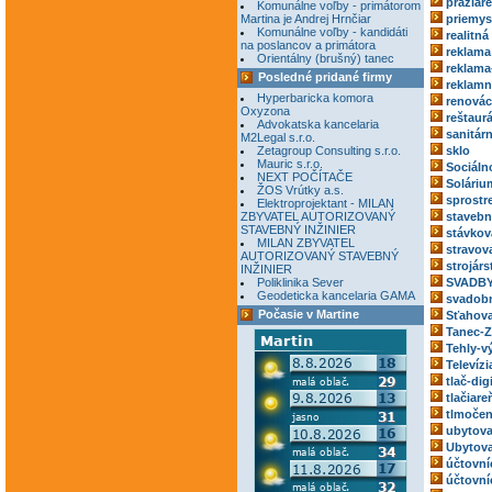
pražiar
Komunálne voľby - primátorom
Martina je Andrej Hrnčiar
priemys
Komunálne voľby - kandidáti
realitná
na poslancov a primátora
reklama
Orientálny (brušný) tanec
reklama
Posledné pridané firmy
reklamn
Hyperbaricka komora
renovác
Oxyzona
reštaur
Advokatska kancelaria
sanitár
M2Legal s.r.o.
Zetagroup Consulting s.r.o.
sklo
Mauric s.r.o.
Sociáln
NEXT POČÍTAČE
Soláriu
ŽOS Vrútky a.s.
sprostr
Elektroprojektant - MILAN
ZBYVATEL AUTORIZOVANÝ
stavebn
STAVEBNÝ INŽINIER
stávkov
MILAN ZBYVATEL
stravov
AUTORIZOVANÝ STAVEBNÝ
strojárs
INŽINIER
Poliklinika Sever
SVADBY
Geodeticka kancelaria GAMA
svadobn
Počasie v Martine
Sťahova
Tanec-Z
Tehly-v
Televízi
tlač-dig
tlačiare
tlmočen
ubytova
Ubytova
účtovní
účtovní