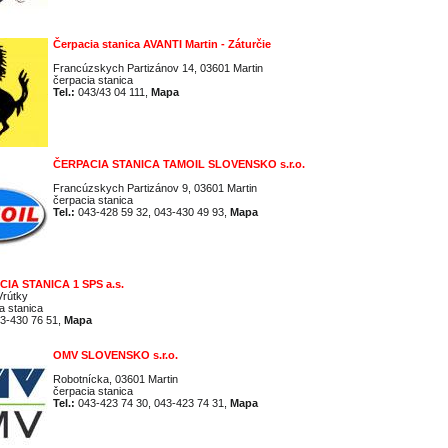
Čerpacia stanica AVANTI Martin - Záturčie
Francúzskych Partizánov 14, 03601 Martin
čerpacia stanica
Tel.:
043/43 04 111,
Mapa
ČERPACIA STANICA TAMOIL SLOVENSKO s.r.o.
Francúzskych Partizánov 9, 03601 Martin
čerpacia stanica
Tel.:
043-428 59 32, 043-430 49 93,
Mapa
IA STANICA 1 SPS a.s.
Vrútky
a stanica
3-430 76 51,
Mapa
OMV SLOVENSKO s.r.o.
Robotnícka, 03601 Martin
čerpacia stanica
Tel.:
043-423 74 30, 043-423 74 31,
Mapa