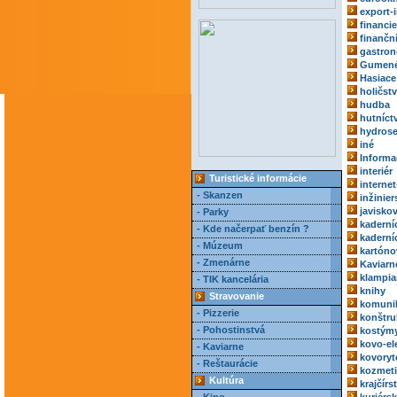
export-
financie
finančn
gastro
Gumené
Hasiace 
holičst
hudba
hutníct
hydrose
iné
Informa
interiér
Turistické informácie
internet
- Skanzen
inžinie
javisko
- Parky
kaderní
- Kde načerpať benzín ?
kaderní
- Múzeum
kartóno
- Zmenárne
Kaviarn
klampia
- TIK kancelária
knihy
Stravovanie
komuni
- Pizzerie
konštru
- Pohostinstvá
kostým
kovo-el
- Kaviarne
kovoryt
- Reštaurácie
kozmeti
Kultúra
krajčírs