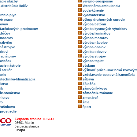
acie služby
verejno-prospešné
-distribúcia liečív
Veterinárna ambulancia
voda-kúrenie
renie-plyn
vydavateľstvo
é práce
výkup druhotných surovín
kovov
výroba betónu
darčekových predmetov
výroba kysnutých výrobkov
kľúčov
výroba laminátov
 modelov
výroba motorov
nábytku
výroba nápojov
nástrojov
výroba obalov
obuvi
výroba odevov
radiátorov
výroba strojov
sviečok
výroba tapiet
acie nástroje
výskum
 ateliér
výškové práce-umelecká kovovýr
anie
vzdelávanie-cestovná kancelária
technika-klimatizácia
zábava
íctvo
Záložňa
ík
zámočník-kovo
k-stolárstvo
zámočník-zváranie
níctvo
zmenáreň
vo
šitie
ožušníctvo
šport
 prostredie
Čerpacia stanica TESCO
03601 Martin
čerpacia stanica
,
Mapa