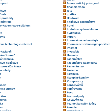
import
farmaceutický priemysel
financie-voda
íctvo
foto
nómia
grafika
 produkty
Hardware
prístroje
holičstvo-kaderníctvo
vo-kaderníctvo-solárium
hotel
hudobné vydavateľstvo
vo
hydraulika
rvis
import
Informačné technológie
čné technológie-internet
Informačné technológie-počítače
internet
-kaviareň
investície
rska činnosť
IT-servis
vá technika
kaderníctvo
ctvo-holičstvo
kaderníctvo-kozmetika
ctvo-salón krásy
kamenárstvo
vé obaly
kaviareň
e
keramika
r
klampiar-komíny
Kompresory
kácie
konzerváreň
kcia strojov
kopírovanie
y
kovo
ektro
kovo-odpady
ectvo
Kovovýroba
ka
kozmetika-salón krásy
tvo
kúrenie