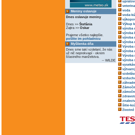
upratov
veterina
voda
Meniny oslavuje
voda-kú
Dnes oslavuje meniny
výkopov
Výkup 
Dnes >>
Štefánia
Zajtra >>
Oskar
výroba 
výroba 
Prajeme všetko najlepšie.
výroba
pošlite im pohladnicu
výroba 
Myšlienka dňa
Výroba 
Dnes sme takí vzdelaní, že nás
výroba 
už nič neprekvapí - okrem
Výroba 
šťastného manželstva.
výroba 
-- WILDE
vysekáv
výtvarný
vzdeláv
vzducho
záhradn
Zámočn
zámoční
zdravot
znalect
šitie-k
životné