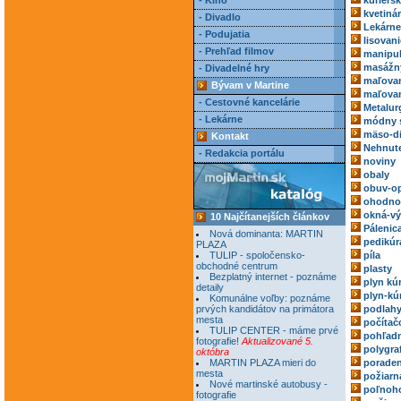
- Kino
kuriérs
kvetiná
- Divadlo
Lekárne
- Podujatia
lisovani
- Prehľad filmov
manipul
masážn
- Divadelné hry
maľovan
Bývam v Martine
maľovan
- Cestovné kancelárie
Metalur
- Lekárne
módny 
mäso-di
Kontakt
Nehnute
- Redakcia portálu
noviny
obaly
obuv-o
ohodnoc
okná-vý
10 Najčítanejších článkov
Pálenic
Nová dominanta: MARTIN
pedikúr
PLAZA
TULIP - spoločensko-
píla
obchodné centrum
plasty
Bezplatný internet - poznáme
plyn kú
detaily
plyn-kú
Komunálne voľby: poznáme
prvých kandidátov na primátora
podlah
mesta
počítač
TULIP CENTER - máme prvé
pohľadn
fotografie!
Aktualizované 5.
polygra
októbra
MARTIN PLAZA mieri do
poraden
mesta
požiarn
Nové martinské autobusy -
poľnoh
fotografie