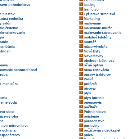
ka služba
kvetinárstvo
rstvo-pohrebníctvo
leasing
lesníctvo
e plastov
Lyžiarske strediská
ačná technika
Marketing
y salón
maľovanie
ie-čistenie
maľovanie-murár
ie-stierkovanie
maľovanie-tapetovanie
gia
mobilné telefóny
salón
montáž
stribúcia
mäso-výrobňa
ľnosti
Nové byty
Novostavby
obchodná činnosť
prava
očná optika
ovanie nehnuteľností
okná-renovácia
roba
opravy traktorov
a
Palivá
a-manikúra
pekáreň
pivovar
plyn
renie
plyn-kúrenie
renie-voda
pneuservis
y
počítače
ové siete
Pohrebníctvo
ice-výroba
poistenie
fia
poradenstvo
stvo-účtovníctvo
potraviny
a ochrana
požičovňa videokaziet
ospodárstvo
práca