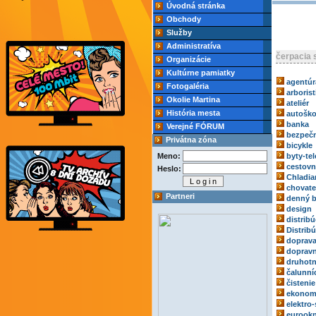
Úvodná stránka
Obchody
Služby
Administratíva
čerpacia 
Organizácie
Kultúrne pamiatky
agentúr
Fotogaléria
arborist
Okolie Martina
ateliér
História mesta
autoško
banka
Verejné FÓRUM
bezpečn
Privátna zóna
bicykle
Meno:
byty-tel
cestovn
Heslo:
Chladia
chovate
Partneri
denný b
design
distribú
Distrib
doprav
dopravn
druhotn
čalunní
čistenie
ekonom
elektro-
eurook