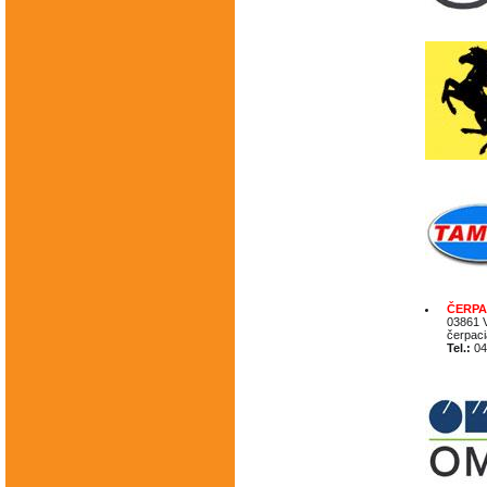
ČERPAC
03861 
čerpaci
Tel.:
04