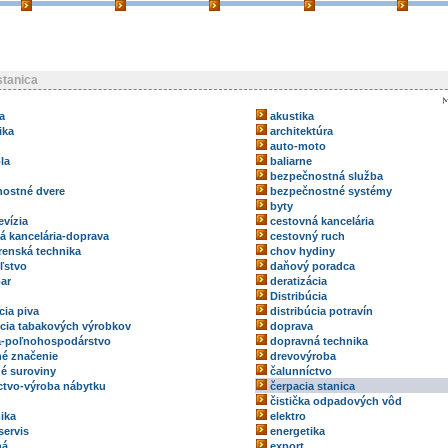
stanica
a
akustika
ika
architektúra
auto-moto
la
baliarne
bezpečnostná služba
ostné dvere
bezpečnostné systémy
byty
evízia
cestovná kancelária
á kancelária-doprava
cestovný ruch
renská technika
chov hydiny
ľstvo
daňový poradca
ar
deratizácia
Distribúcia
cia piva
distribúcia potravín
úcia tabakových výrobkov
doprava
a-poľnohospodárstvo
dopravná technika
é značenie
drevovýroba
é suroviny
čalunníctvo
ctvo-výroba nábytku
čerpacia stanica
čistička odpadových vôd
ika
elektro
servis
energetika
ná
export