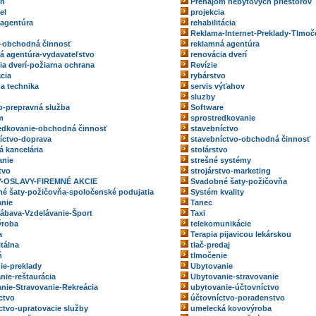
eň
Prenájom nebytových priestorov
el
projekcia
 agentúra
rehabilitácia
Reklama-Internet-Preklady-Tlmoč
-obchodná činnosť
reklamná agentúra
á agentúra-vydavateľstvo
renovácia dverí
ia dverí-požiarna ochrana
Revízie
ácia
rybárstvo
na technika
servis výťahov
sluzby
o-prepravná služba
Software
m
sprostredkovanie
edkovanie-obchodná činnosť
stavebníctvo
íctvo-doprava
stavebníctvo-obchodná činnosť
á kancelária
stolárstvo
anie
strešné systémy
tvo
strojárstvo-marketing
-OSLAVY-FIREMNÉ AKCIE
Svadobné šaty-požičovňa
é šaty-požičovňa-spoločenské podujatia
Systém kvality
nie
Tanec
ábava-Vzdelávanie-Šport
Taxi
ýroba
telekomunikácie
a
Terapia pijavicou lekárskou
itálna
tlač-predaj
ň
tlmočenie
ie-preklady
Ubytovanie
nie-reštaurácia
Ubytovanie-stravovanie
nie-Stravovanie-Rekreácia
ubytovanie-účtovníctvo
ctvo
účtovníctvo-poradenstvo
ctvo-upratovacie služby
umelecká kovovýroba