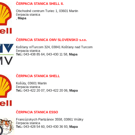
ČERPACIA STANICA SHELL II.
Obchodné centrum Turiec 1, 03601 Martin
čerpacia stanica
,
Mapa
ČERPACIA STANICA OMV SLOVENSKO s.r.o.
Košťany n/Turcom 324, 03841 Košťany nad Turcom
čerpacia stanica
Tel.:
043-438 85 64, 043-430 11 58,
Mapa
ČERPACIA STANICA SHELL
Košúty, 03601 Martin
čerpacia stanica
Tel.:
043-422 20 07, 043-422 20 06,
Mapa
ČERPACIA STANICA ESSO
Francúzskych Partizánov 3558, 03861 Vrútky
čerpacia stanica
Tel.:
043-428 54 60, 043-430 36 93,
Mapa