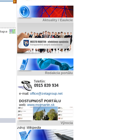
Aktuality / Eaukcie
Redakcia portálu
Telefón:
0915 839 934
e-mail:
office@zetagroup.net
DOSTUPNOSŤ PORTÁLU
web:
www.mojmartin.sk
Výrocia
zdroj: Wikipedia