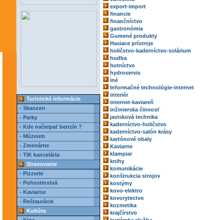
export-import
financie
finančníctvo
gastronómia
Gumené produkty
Hasiace prístroje
holičstvo-kaderníctvo-solárium
hudba
hutníctvo
hydroservis
iné
Informačné technológie-internet
interiér
Turistické informácie
internet-kaviareň
- Skanzen
inžinierska činnosť
javisková technika
- Parky
kaderníctvo-holičstvo
- Kde načerpať benzín ?
kaderníctvo-salón krásy
- Múzeum
kartónové obaly
- Zmenárne
Kaviarne
klampiar
- TIK kancelária
knihy
Stravovanie
komunikácie
- Pizzerie
konštrukcia strojov
- Pohostinstvá
kostýmy
kovo-elektro
- Kaviarne
kovorytectvo
- Reštaurácie
kozmetika
Kultúra
krajčírstvo