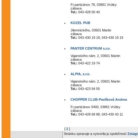
Fr.partizánov 78, 03861 Vrútky
zábava
Tel.:
043-428 00 40
KOZEL PUB
Jilemnického, 03601 Martin
zábava
Tel.:
043-430 19 18, 043-430 19 19
PANTER CENTRUM s.r.o.
Vajanského nám. 2, 03601 Martin
zábava
Tel.:
043-422 19 74
ALPIA, s.r.o.
Vajanského nám. 2, 03601 Martin
zábava
Tel.:
043-423 94 55
CHOPPER CLUB-Pavlíková Andrea
Fr.partizánov 5400, 03861 Vrútky
zábava
Tel.:
043-428 68 88, 043-430 43 11
[
1
]
Stránku spravuje a vytvorila ju spoločnosť
Zetagr