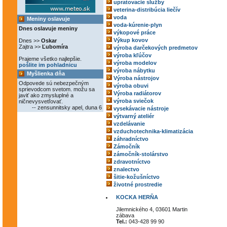
upratovacie služby
veterina-distribúcia liečív
voda
Meniny oslavuje
voda-kúrenie-plyn
Dnes oslavuje meniny
výkopové práce
Výkup kovov
Dnes >>
Oskar
Zajtra >>
Ľubomíra
výroba darčekových predmetov
výroba kľúčov
Prajeme všetko najlepšie.
výroba modelov
pošlite im pohladnicu
výroba nábytku
Myšlienka dňa
Výroba nástrojov
Odpovede sú nebezpečným
výroba obuvi
sprievodcom svetom. možu sa
Výroba radiátorov
javiť ako zmysluplné a
výroba sviečok
ničnevysvetľovať.
-- zensunnitsky apel, duna 6
vysekávacie nástroje
výtvarný ateliér
vzdelávanie
vzduchotechnika-klimatizácia
záhradníctvo
Zámočník
zámočník-stolárstvo
zdravotníctvo
znalectvo
šitie-kožušníctvo
životné prostredie
KOCKA HERŇA
Jilemnického 4, 03601 Martin
zábava
Tel.:
043-428 99 90