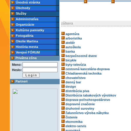
Úvodná stránka
Obchody
Služby
Administratíva
zábava
Organizácie
Kultúrne pamiatky
agentúra
Fotogaléria
arboristika
Okolie Martina
ateliér
História mesta
autoškola
banka
Verejné FÓRUM
bezpečnostné dvere
Privátna zóna
bicykle
Meno:
byty-televízia
cestovná kancelária-doprava
Heslo:
Chladiarenská technika
chovateľstvo
Partneri
denný bar
design
distribúcia piva
Distribúcia tabakových výrobkov
doprava-poľnohospodárstvo
dopravné značenie
druhotné suroviny
čalunníctvo-výroba nábytku
čistenie
ekonomika
elektro-servis
eurookná