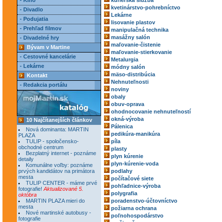
- Kino
kuriérska služba
kvetinárstvo-pohrebníctvo
- Divadlo
Lekárne
- Podujatia
lisovanie plastov
- Prehľad filmov
manipulačná technika
masážny salón
- Divadelné hry
maľovanie-čistenie
Bývam v Martine
maľovanie-stierkovanie
- Cestovné kancelárie
Metalurgia
- Lekárne
módny salón
mäso-distribúcia
Kontakt
Nehnuteľnosti
- Redakcia portálu
noviny
obaly
obuv-oprava
ohodnocovanie nehnuteľností
okná-výroba
10 Najčítanejších článkov
Pálenica
Nová dominanta: MARTIN
pedikúra-manikúra
PLAZA
TULIP - spoločensko-
píla
obchodné centrum
plasty
Bezplatný internet - poznáme
plyn kúrenie
detaily
plyn-kúrenie-voda
Komunálne voľby: poznáme
prvých kandidátov na primátora
podlahy
mesta
počítačové siete
TULIP CENTER - máme prvé
pohľadnice-výroba
fotografie!
Aktualizované 5.
polygrafia
októbra
MARTIN PLAZA mieri do
poradenstvo-účtovníctvo
mesta
požiarna ochrana
Nové martinské autobusy -
poľnohospodárstvo
fotografie