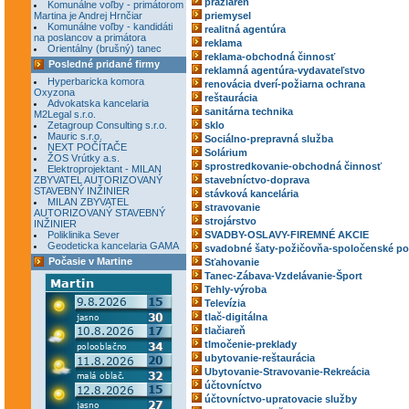
pražiareň
Komunálne voľby - primátorom
Martina je Andrej Hrnčiar
priemysel
Komunálne voľby - kandidáti
realitná agentúra
na poslancov a primátora
reklama
Orientálny (brušný) tanec
reklama-obchodná činnosť
Posledné pridané firmy
reklamná agentúra-vydavateľstvo
Hyperbaricka komora
renovácia dverí-požiarna ochrana
Oxyzona
reštaurácia
Advokatska kancelaria
sanitárna technika
M2Legal s.r.o.
Zetagroup Consulting s.r.o.
sklo
Mauric s.r.o.
Sociálno-prepravná služba
NEXT POČÍTAČE
Solárium
ŽOS Vrútky a.s.
sprostredkovanie-obchodná činnosť
Elektroprojektant - MILAN
ZBYVATEL AUTORIZOVANÝ
stavebníctvo-doprava
STAVEBNÝ INŽINIER
stávková kancelária
MILAN ZBYVATEL
stravovanie
AUTORIZOVANÝ STAVEBNÝ
strojárstvo
INŽINIER
Poliklinika Sever
SVADBY-OSLAVY-FIREMNÉ AKCIE
Geodeticka kancelaria GAMA
svadobné šaty-požičovňa-spoločenské po
Počasie v Martine
Sťahovanie
Tanec-Zábava-Vzdelávanie-Šport
Tehly-výroba
Televízia
tlač-digitálna
tlačiareň
tlmočenie-preklady
ubytovanie-reštaurácia
Ubytovanie-Stravovanie-Rekreácia
účtovníctvo
účtovníctvo-upratovacie služby