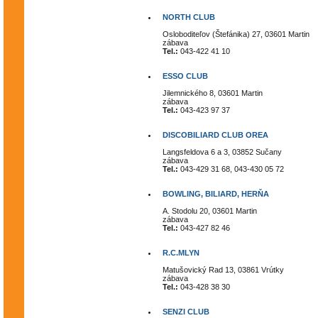
NORTH CLUB
Osloboditeľov (Štefánika) 27, 03601 Martin
zábava
Tel.:
043-422 41 10
ESSO CLUB
Jilemnického 8, 03601 Martin
zábava
Tel.:
043-423 97 37
DISCOBILIARD CLUB OREA
Langsfeldova 6 a 3, 03852 Sučany
zábava
Tel.:
043-429 31 68, 043-430 05 72
BOWLING, BILIARD, HERŇA
A. Stodolu 20, 03601 Martin
zábava
Tel.:
043-427 82 46
R.C.MLYN
Matušovický Rad 13, 03861 Vrútky
zábava
Tel.:
043-428 38 30
SENZI CLUB