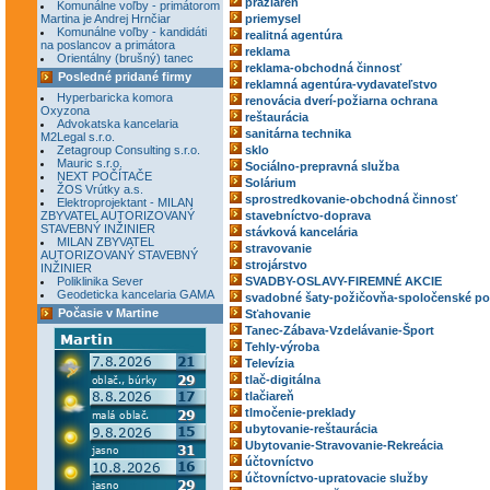
pražiareň
Komunálne voľby - primátorom
Martina je Andrej Hrnčiar
priemysel
Komunálne voľby - kandidáti
realitná agentúra
na poslancov a primátora
reklama
Orientálny (brušný) tanec
reklama-obchodná činnosť
Posledné pridané firmy
reklamná agentúra-vydavateľstvo
Hyperbaricka komora
renovácia dverí-požiarna ochrana
Oxyzona
reštaurácia
Advokatska kancelaria
sanitárna technika
M2Legal s.r.o.
Zetagroup Consulting s.r.o.
sklo
Mauric s.r.o.
Sociálno-prepravná služba
NEXT POČÍTAČE
Solárium
ŽOS Vrútky a.s.
sprostredkovanie-obchodná činnosť
Elektroprojektant - MILAN
ZBYVATEL AUTORIZOVANÝ
stavebníctvo-doprava
STAVEBNÝ INŽINIER
stávková kancelária
MILAN ZBYVATEL
stravovanie
AUTORIZOVANÝ STAVEBNÝ
strojárstvo
INŽINIER
Poliklinika Sever
SVADBY-OSLAVY-FIREMNÉ AKCIE
Geodeticka kancelaria GAMA
svadobné šaty-požičovňa-spoločenské po
Počasie v Martine
Sťahovanie
Tanec-Zábava-Vzdelávanie-Šport
Tehly-výroba
Televízia
tlač-digitálna
tlačiareň
tlmočenie-preklady
ubytovanie-reštaurácia
Ubytovanie-Stravovanie-Rekreácia
účtovníctvo
účtovníctvo-upratovacie služby