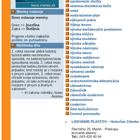
upratovacie služby
veterina-distribúcia liečív
voda
Meniny oslavuje
voda-kúrenie-plyn
Dnes oslavuje meniny
výkopové práce
Výkup kovov
Dnes >>
Jozefína
Zajtra >>
Štefánia
výroba darčekových predmetov
výroba kľúčov
Prajeme všetko najlepšie.
výroba modelov
pošlite im pohladnicu
výroba nábytku
Myšlienka dňa
Výroba nástrojov
1. robot nesmie ublizit ludskej
výroba obuvi
bytosti alebo necinnostou
Výroba radiátorov
sposobit, ze ludskej bytosti bude
výroba sviečok
sposobena skoda. 2. robot musi
posluchat ludsku bytost okrem
vysekávacie nástroje
pripadov, ked rozkaz je v rozpore
výtvarný ateliér
s prvym zakonom. 3. robot musi
vzdelávanie
chranit svoju existenciu, okrem
vzduchotechnika-klimatizácia
pripadov, ze tato ochrana je v
rozpore s prvym a druhym
záhradníctvo
zakonom.
Zámočník
-- tri zakony robotiky, Isaac
zámočník-stolárstvo
Asimov
zdravotníctvo
znalectvo
šitie-kožušníctvo
životné prostredie
LISOVANIE PLASTOV – Hubočan Zdenko
Plachého 25, Martin - Priekopa
lisovanie plastov
Tel.:
043-428 40 94