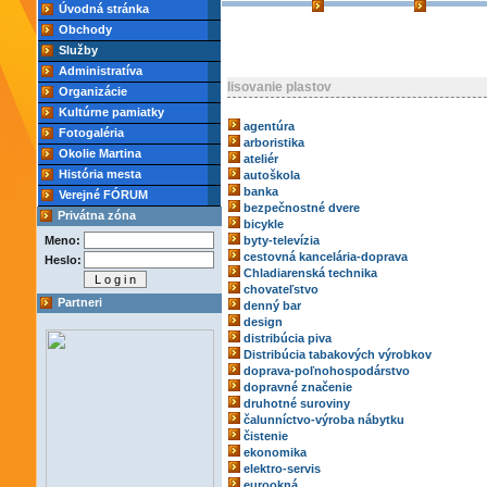
Úvodná stránka
Obchody
Služby
Administratíva
lisovanie plastov
Organizácie
Kultúrne pamiatky
agentúra
Fotogaléria
arboristika
Okolie Martina
ateliér
História mesta
autoškola
banka
Verejné FÓRUM
bezpečnostné dvere
Privátna zóna
bicykle
Meno:
byty-televízia
cestovná kancelária-doprava
Heslo:
Chladiarenská technika
chovateľstvo
Partneri
denný bar
design
distribúcia piva
Distribúcia tabakových výrobkov
doprava-poľnohospodárstvo
dopravné značenie
druhotné suroviny
čalunníctvo-výroba nábytku
čistenie
ekonomika
elektro-servis
eurookná