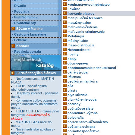
- Kino
kuriérska služba
kvetinárstvo-pohrebníctvo
- Divadlo
Lekárne
- Podujatia
lisovanie plastov
- Prehľad filmov
manipulačná technika
masážny salón
- Divadelné hry
maľovanie-čistenie
Bývam v Martine
maľovanie-stierkovanie
- Cestovné kancelárie
Metalurgia
- Lekárne
módny salón
mäso-distribúcia
Kontakt
Nehnuteľnosti
- Redakcia portálu
noviny
obaly
obuv-oprava
ohodnocovanie nehnuteľností
okná-výroba
10 Najčítanejších článkov
Pálenica
Nová dominanta: MARTIN
pedikúra-manikúra
PLAZA
TULIP - spoločensko-
píla
obchodné centrum
plasty
Bezplatný internet - poznáme
plyn kúrenie
detaily
plyn-kúrenie-voda
Komunálne voľby: poznáme
prvých kandidátov na primátora
podlahy
mesta
počítačové siete
TULIP CENTER - máme prvé
pohľadnice-výroba
fotografie!
Aktualizované 5.
polygrafia
októbra
MARTIN PLAZA mieri do
poradenstvo-účtovníctvo
mesta
požiarna ochrana
Nové martinské autobusy -
poľnohospodárstvo
fotografie