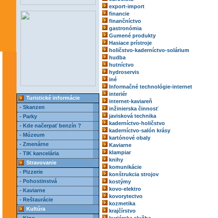
export-import
financie
finančníctvo
gastronómia
Gumené produkty
Hasiace prístroje
holičstvo-kaderníctvo-solárium
hudba
hutníctvo
hydroservis
iné
Informačné technológie-internet
interiér
Turistické informácie
internet-kaviareň
- Skanzen
inžinierska činnosť
javisková technika
- Parky
kaderníctvo-holičstvo
- Kde načerpať benzín ?
kaderníctvo-salón krásy
- Múzeum
kartónové obaly
- Zmenárne
Kaviarne
klampiar
- TIK kancelária
knihy
Stravovanie
komunikácie
- Pizzerie
konštrukcia strojov
- Pohostinstvá
kostýmy
kovo-elektro
- Kaviarne
kovorytectvo
- Reštaurácie
kozmetika
Kultúra
krajčírstvo