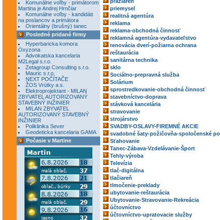
pražiareň
Komunálne voľby - primátorom
Martina je Andrej Hrnčiar
priemysel
Komunálne voľby - kandidáti
realitná agentúra
na poslancov a primátora
reklama
Orientálny (brušný) tanec
reklama-obchodná činnosť
Posledné pridané firmy
reklamná agentúra-vydavateľstvo
Hyperbaricka komora
renovácia dverí-požiarna ochrana
Oxyzona
reštaurácia
Advokatska kancelaria
sanitárna technika
M2Legal s.r.o.
Zetagroup Consulting s.r.o.
sklo
Mauric s.r.o.
Sociálno-prepravná služba
NEXT POČÍTAČE
Solárium
ŽOS Vrútky a.s.
sprostredkovanie-obchodná činnosť
Elektroprojektant - MILAN
ZBYVATEL AUTORIZOVANÝ
stavebníctvo-doprava
STAVEBNÝ INŽINIER
stávková kancelária
MILAN ZBYVATEL
stravovanie
AUTORIZOVANÝ STAVEBNÝ
strojárstvo
INŽINIER
Poliklinika Sever
SVADBY-OSLAVY-FIREMNÉ AKCIE
Geodeticka kancelaria GAMA
svadobné šaty-požičovňa-spoločenské po
Počasie v Martine
Sťahovanie
Tanec-Zábava-Vzdelávanie-Šport
Tehly-výroba
Televízia
tlač-digitálna
tlačiareň
tlmočenie-preklady
ubytovanie-reštaurácia
Ubytovanie-Stravovanie-Rekreácia
účtovníctvo
účtovníctvo-upratovacie služby