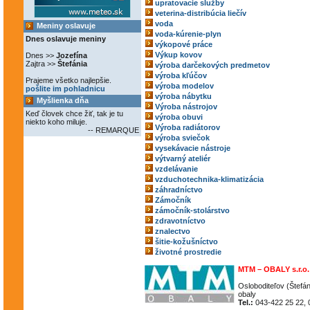
upratovacie služby
veterina-distribúcia liečív
voda
Meniny oslavuje
voda-kúrenie-plyn
Dnes oslavuje meniny
výkopové práce
Výkup kovov
Dnes >>
Jozefína
Zajtra >>
Štefánia
výroba darčekových predmetov
výroba kľúčov
Prajeme všetko najlepšie.
výroba modelov
pošlite im pohladnicu
výroba nábytku
Myšlienka dňa
Výroba nástrojov
Keď človek chce žiť, tak je tu
výroba obuvi
niekto koho miluje.
Výroba radiátorov
-- REMARQUE
výroba sviečok
vysekávacie nástroje
výtvarný ateliér
vzdelávanie
vzduchotechnika-klimatizácia
záhradníctvo
Zámočník
zámočník-stolárstvo
zdravotníctvo
znalectvo
šitie-kožušníctvo
životné prostredie
MTM – OBALY s.r.o.
Osloboditeľov (Štefán
obaly
Tel.:
043-422 25 22, 