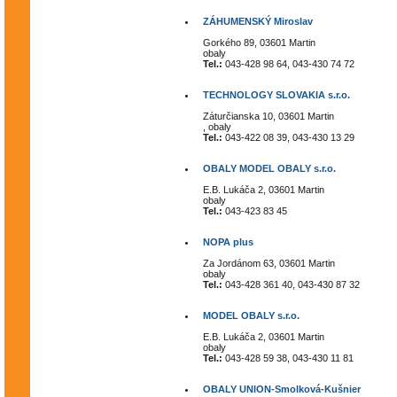
ZÁHUMENSKÝ Miroslav
Gorkého 89, 03601 Martin
obaly
Tel.:
043-428 98 64, 043-430 74 72
TECHNOLOGY SLOVAKIA s.r.o.
Záturčianska 10, 03601 Martin
, obaly
Tel.:
043-422 08 39, 043-430 13 29
OBALY MODEL OBALY s.r.o.
E.B. Lukáča 2, 03601 Martin
obaly
Tel.:
043-423 83 45
NOPA plus
Za Jordánom 63, 03601 Martin
obaly
Tel.:
043-428 361 40, 043-430 87 32
MODEL OBALY s.r.o.
E.B. Lukáča 2, 03601 Martin
obaly
Tel.:
043-428 59 38, 043-430 11 81
OBALY UNION-Smolková-Kušnier