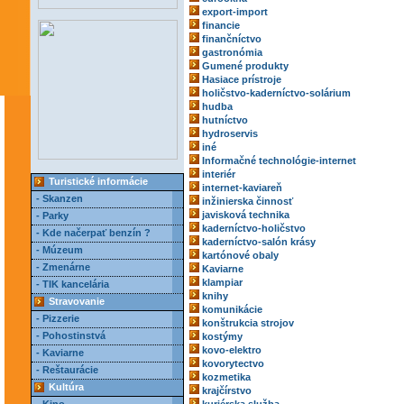
export-import
financie
finančníctvo
gastronómia
Gumené produkty
Hasiace prístroje
holičstvo-kaderníctvo-solárium
hudba
hutníctvo
hydroservis
iné
Informačné technológie-internet
interiér
Turistické informácie
internet-kaviareň
- Skanzen
inžinierska činnosť
javisková technika
- Parky
kaderníctvo-holičstvo
- Kde načerpať benzín ?
kaderníctvo-salón krásy
- Múzeum
kartónové obaly
- Zmenárne
Kaviarne
klampiar
- TIK kancelária
knihy
Stravovanie
komunikácie
- Pizzerie
konštrukcia strojov
- Pohostinstvá
kostýmy
kovo-elektro
- Kaviarne
kovorytectvo
- Reštaurácie
kozmetika
Kultúra
krajčírstvo