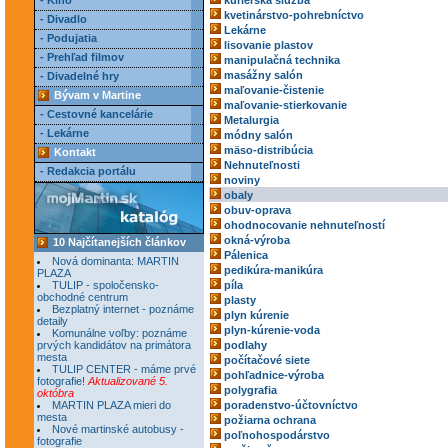
- Kino
kuriérska služba
kvetinárstvo-pohrebníctvo
- Divadlo
Lekárne
- Podujatia
lisovanie plastov
- Prehľad filmov
manipulačná technika
masážny salón
- Divadelné hry
maľovanie-čistenie
Bývam v Martine
maľovanie-stierkovanie
- Cestovné kancelárie
Metalurgia
- Lekárne
módny salón
mäso-distribúcia
Kontakt
Nehnuteľnosti
- Redakcia portálu
noviny
obaly
obuv-oprava
ohodnocovanie nehnuteľností
okná-výroba
10 Najčítanejších článkov
Pálenica
Nová dominanta: MARTIN
pedikúra-manikúra
PLAZA
TULIP - spoločensko-
píla
obchodné centrum
plasty
Bezplatný internet - poznáme
plyn kúrenie
detaily
plyn-kúrenie-voda
Komunálne voľby: poznáme
prvých kandidátov na primátora
podlahy
mesta
počítačové siete
TULIP CENTER - máme prvé
pohľadnice-výroba
fotografie!
Aktualizované 5.
polygrafia
októbra
MARTIN PLAZA mieri do
poradenstvo-účtovníctvo
mesta
požiarna ochrana
Nové martinské autobusy -
poľnohospodárstvo
fotografie