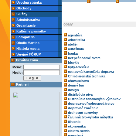
Úvodná stránka
Obchody
Služby
Administratíva
obaly
Organizácie
Kultúrne pamiatky
agentúra
Fotogaléria
arboristika
Okolie Martina
ateliér
História mesta
autoškola
banka
Verejné FÓRUM
bezpečnostné dvere
Privátna zóna
bicykle
Meno:
byty-televízia
cestovná kancelária-doprava
Heslo:
Chladiarenská technika
chovateľstvo
Partneri
denný bar
design
distribúcia piva
Distribúcia tabakových výrobkov
doprava-poľnohospodárstvo
dopravné značenie
druhotné suroviny
čalunníctvo-výroba nábytku
čistenie
ekonomika
elektro-servis
eurookná