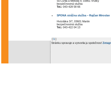
Sv.Cyrila a Metoda 9, 03861 Vrútky
bezpečnostná služba
Tel.:
043-428 58 66
SPONA strážna služba – Rajčan Miroslav
Hvizdáka 3/7, 03601 Martin
bezpečnostná služba
Tel.:
043-422 04 13
[
1
]
Stránku spravuje a vytvorila ju spoločnosť
Zetagr