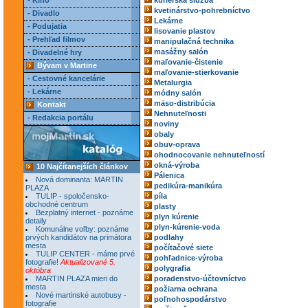
- Kino
kuriérska služba
kvetinárstvo-pohrebníctvo
- Divadlo
Lekárne
- Podujatia
lisovanie plastov
- Prehľad filmov
manipulačná technika
masážny salón
- Divadelné hry
maľovanie-čistenie
Bývam v Martine
maľovanie-stierkovanie
- Cestovné kancelárie
Metalurgia
- Lekárne
módny salón
mäso-distribúcia
Kontakt
Nehnuteľnosti
- Redakcia portálu
noviny
obaly
obuv-oprava
ohodnocovanie nehnuteľností
okná-výroba
10 Najčítanejších článkov
Pálenica
Nová dominanta: MARTIN
pedikúra-manikúra
PLAZA
TULIP - spoločensko-
píla
obchodné centrum
plasty
Bezplatný internet - poznáme
plyn kúrenie
detaily
plyn-kúrenie-voda
Komunálne voľby: poznáme
prvých kandidátov na primátora
podlahy
mesta
počítačové siete
TULIP CENTER - máme prvé
pohľadnice-výroba
fotografie!
Aktualizované 5.
polygrafia
októbra
MARTIN PLAZA mieri do
poradenstvo-účtovníctvo
mesta
požiarna ochrana
Nové martinské autobusy -
poľnohospodárstvo
fotografie