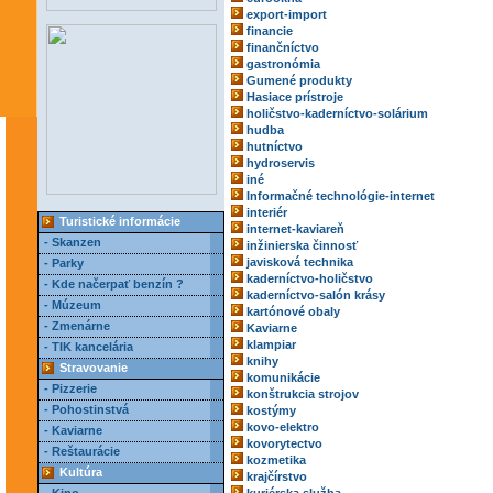
export-import
financie
finančníctvo
gastronómia
Gumené produkty
Hasiace prístroje
holičstvo-kaderníctvo-solárium
hudba
hutníctvo
hydroservis
iné
Informačné technológie-internet
interiér
Turistické informácie
internet-kaviareň
- Skanzen
inžinierska činnosť
javisková technika
- Parky
kaderníctvo-holičstvo
- Kde načerpať benzín ?
kaderníctvo-salón krásy
- Múzeum
kartónové obaly
- Zmenárne
Kaviarne
klampiar
- TIK kancelária
knihy
Stravovanie
komunikácie
- Pizzerie
konštrukcia strojov
- Pohostinstvá
kostýmy
kovo-elektro
- Kaviarne
kovorytectvo
- Reštaurácie
kozmetika
Kultúra
krajčírstvo