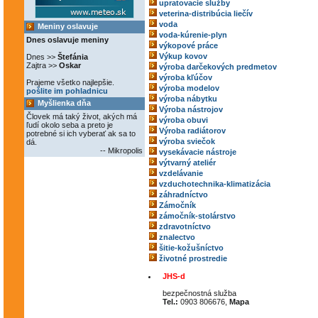
upratovacie služby
veterina-distribúcia liečív
voda
Meniny oslavuje
voda-kúrenie-plyn
Dnes oslavuje meniny
výkopové práce
Výkup kovov
Dnes >>
Štefánia
Zajtra >>
Oskar
výroba darčekových predmetov
výroba kľúčov
Prajeme všetko najlepšie.
výroba modelov
pošlite im pohladnicu
výroba nábytku
Myšlienka dňa
Výroba nástrojov
Človek má taký život, akých má
výroba obuvi
ľudí okolo seba a preto je
Výroba radiátorov
potrebné si ich vyberať ak sa to
výroba sviečok
dá.
-- Mikropolis
vysekávacie nástroje
výtvarný ateliér
vzdelávanie
vzduchotechnika-klimatizácia
záhradníctvo
Zámočník
zámočník-stolárstvo
zdravotníctvo
znalectvo
šitie-kožušníctvo
životné prostredie
JHS-d
bezpečnostná služba
Tel.:
0903 806676,
Mapa