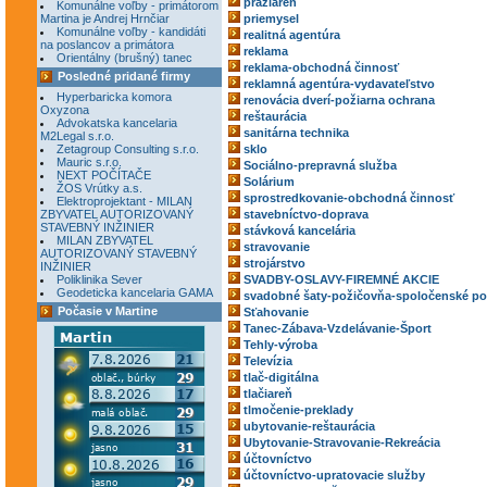
pražiareň
Komunálne voľby - primátorom
Martina je Andrej Hrnčiar
priemysel
Komunálne voľby - kandidáti
realitná agentúra
na poslancov a primátora
reklama
Orientálny (brušný) tanec
reklama-obchodná činnosť
Posledné pridané firmy
reklamná agentúra-vydavateľstvo
Hyperbaricka komora
renovácia dverí-požiarna ochrana
Oxyzona
reštaurácia
Advokatska kancelaria
sanitárna technika
M2Legal s.r.o.
Zetagroup Consulting s.r.o.
sklo
Mauric s.r.o.
Sociálno-prepravná služba
NEXT POČÍTAČE
Solárium
ŽOS Vrútky a.s.
sprostredkovanie-obchodná činnosť
Elektroprojektant - MILAN
ZBYVATEL AUTORIZOVANÝ
stavebníctvo-doprava
STAVEBNÝ INŽINIER
stávková kancelária
MILAN ZBYVATEL
stravovanie
AUTORIZOVANÝ STAVEBNÝ
strojárstvo
INŽINIER
Poliklinika Sever
SVADBY-OSLAVY-FIREMNÉ AKCIE
Geodeticka kancelaria GAMA
svadobné šaty-požičovňa-spoločenské po
Počasie v Martine
Sťahovanie
Tanec-Zábava-Vzdelávanie-Šport
Tehly-výroba
Televízia
tlač-digitálna
tlačiareň
tlmočenie-preklady
ubytovanie-reštaurácia
Ubytovanie-Stravovanie-Rekreácia
účtovníctvo
účtovníctvo-upratovacie služby