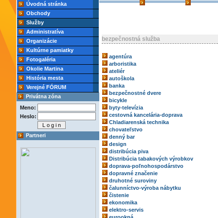
Úvodná stránka
Obchody
Služby
Administratíva
bezpečnostná služba
Organizácie
Kultúrne pamiatky
agentúra
Fotogaléria
arboristika
Okolie Martina
ateliér
História mesta
autoškola
banka
Verejné FÓRUM
bezpečnostné dvere
Privátna zóna
bicykle
Meno:
byty-televízia
cestovná kancelária-doprava
Heslo:
Chladiarenská technika
chovateľstvo
Partneri
denný bar
design
distribúcia piva
Distribúcia tabakových výrobkov
doprava-poľnohospodárstvo
dopravné značenie
druhotné suroviny
čalunníctvo-výroba nábytku
čistenie
ekonomika
elektro-servis
eurookná