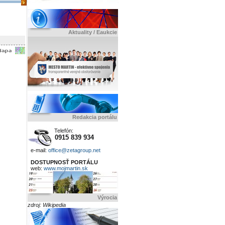
Aktuality / Eaukcie
Redakcia portálu
Telefón:
0915 839 934
e-mail:
office@zetagroup.net
DOSTUPNOSŤ PORTÁLU
web:
www.mojmartin.sk
Výrocia
zdroj: Wikipedia