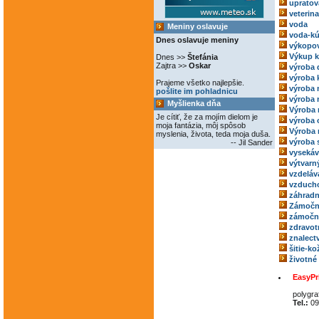
upratov
veterina
voda
Meniny oslavuje
voda-kú
Dnes oslavuje meniny
výkopov
Výkup 
Dnes >>
Štefánia
Zajtra >>
Oskar
výroba 
výroba 
Prajeme všetko najlepšie.
výroba
pošlite im pohladnicu
výroba 
Myšlienka dňa
Výroba 
Je cítiť, že za mojím dielom je
výroba 
moja fantázia, môj spôsob
Výroba 
myslenia, života, teda moja duša.
výroba 
-- Jil Sander
vysekáv
výtvarný
vzdeláv
vzducho
záhradn
Zámočn
zámoční
zdravot
znalect
šitie-k
životné
EasyPr
polygra
Tel.:
09