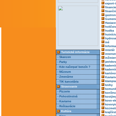
export-
financie
finančn
gastro
Gumené
Hasiace 
holičst
hudba
hutníct
hydrose
iné
Informa
interiér
Turistické informácie
internet
- Skanzen
inžinie
javisko
- Parky
kaderní
- Kde načerpať benzín ?
kaderní
- Múzeum
kartóno
- Zmenárne
Kaviarn
klampia
- TIK kancelária
knihy
Stravovanie
komuni
- Pizzerie
konštru
- Pohostinstvá
kostým
kovo-el
- Kaviarne
kovoryt
- Reštaurácie
kozmeti
Kultúra
krajčírs