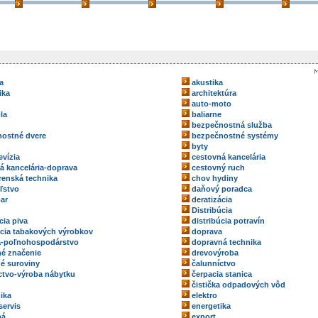
a
akustika
ika
architektúra
auto-moto
la
baliarne
bezpečnostná služba
ostné dvere
bezpečnostné systémy
byty
evízia
cestovná kancelária
á kancelária-doprava
cestovný ruch
renská technika
chov hydiny
ľstvo
daňový poradca
ar
deratizácia
Distribúcia
cia piva
distribúcia potravín
úcia tabakových výrobkov
doprava
a-poľnohospodárstvo
dopravná technika
é značenie
drevovýroba
é suroviny
čalunníctvo
ctvo-výroba nábytku
čerpacia stanica
čistička odpadových vôd
ika
elektro
servis
energetika
ná
export