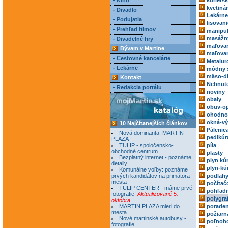
- Kino
kuriérs
kvetiná
- Divadlo
Lekárne
- Podujatia
lisovani
- Prehľad filmov
manipul
masážn
- Divadelné hry
maľovan
Bývam v Martine
maľovan
- Cestovné kancelárie
Metalur
- Lekárne
módny 
mäso-di
Kontakt
Nehnute
- Redakcia portálu
noviny
obaly
obuv-o
ohodnoc
okná-vý
10 Najčítanejších článkov
Pálenic
Nová dominanta: MARTIN
pedikúr
PLAZA
TULIP - spoločensko-
píla
obchodné centrum
plasty
Bezplatný internet - poznáme
plyn kú
detaily
plyn-kú
Komunálne voľby: poznáme
prvých kandidátov na primátora
podlah
mesta
počítač
TULIP CENTER - máme prvé
pohľadn
fotografie!
Aktualizované 5.
polygra
októbra
MARTIN PLAZA mieri do
poraden
mesta
požiarn
Nové martinské autobusy -
poľnoh
fotografie