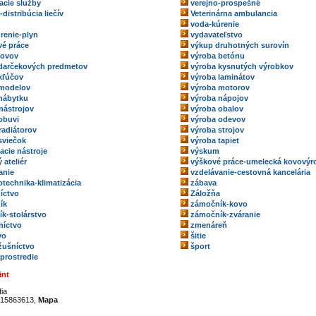
acie služby
verejno-prospešné
-distribúcia liečív
Veterinárna ambulancia
voda-kúrenie
renie-plyn
vydavateľstvo
é práce
výkup druhotných surovín
kovov
výroba betónu
darčekových predmetov
výroba kysnutých výrobkov
kľúčov
výroba laminátov
 modelov
výroba motorov
nábytku
výroba nápojov
nástrojov
výroba obalov
obuvi
výroba odevov
radiátorov
výroba strojov
sviečok
výroba tapiet
acie nástroje
výskum
 ateliér
výškové práce-umelecká kovovýr
anie
vzdelávanie-cestovná kancelária
technika-klimatizácia
zábava
íctvo
Záložňa
ík
zámočník-kovo
k-stolárstvo
zámočník-zváranie
níctvo
zmenáreň
vo
šitie
ožušníctvo
šport
 prostredie
int
fia
15863613,
Mapa