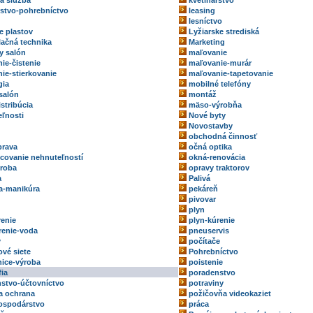
ka služba
kvetinárstvo
rstvo-pohrebníctvo
leasing
lesníctvo
e plastov
Lyžiarske strediská
ačná technika
Marketing
y salón
maľovanie
ie-čistenie
maľovanie-murár
ie-stierkovanie
maľovanie-tapetovanie
gia
mobilné telefóny
salón
montáž
stribúcia
mäso-výrobňa
ľnosti
Nové byty
Novostavby
obchodná činnosť
prava
očná optika
ovanie nehnuteľností
okná-renovácia
roba
opravy traktorov
a
Palivá
a-manikúra
pekáreň
pivovar
plyn
renie
plyn-kúrenie
renie-voda
pneuservis
y
počítače
ové siete
Pohrebníctvo
ice-výroba
poistenie
fia
poradenstvo
stvo-účtovníctvo
potraviny
a ochrana
požičovňa videokaziet
ospodárstvo
práca