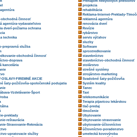
eň
Prenájom nebytových priestorov
el
projekcia
 agentúra
rehabilitácia
Reklama-Internet-Preklady-Tlmoč
-obchodná činnosť
reklamná agentúra
á agentúra-vydavateľstvo
renovácia dverí
ia dverí-požiarna ochrana
Revízie
ácia
rybárstvo
na technika
servis výťahov
sluzby
o-prepravná služba
Software
m
sprostredkovanie
edkovanie-obchodná činnosť
stavebníctvo
íctvo-doprava
stavebníctvo-obchodná činnosť
á kancelária
stolárstvo
anie
strešné systémy
tvo
strojárstvo-marketing
-OSLAVY-FIREMNÉ AKCIE
Svadobné šaty-požičovňa
é šaty-požičovňa-spoločenské podujatia
Systém kvality
nie
Tanec
ábava-Vzdelávanie-Šport
Taxi
ýroba
telekomunikácie
a
Terapia pijavicou lekárskou
itálna
tlač-predaj
ň
tlmočenie
ie-preklady
Ubytovanie
nie-reštaurácia
Ubytovanie-stravovanie
nie-Stravovanie-Rekreácia
ubytovanie-účtovníctvo
ctvo
účtovníctvo-poradenstvo
ctvo-upratovacie služby
umelecká kovovýroba