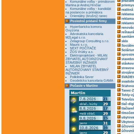
pražiar
Komunálne voľby - primátorom
Martina je Andrej Hrnčiar
priemys
Komunálne voľby - kandidáti
realitná
na poslancov a primátora
reklama
Orientálny (brušný) tanec
reklama
Posledné pridané firmy
reklamn
Hyperbaricka komora
renovác
Oxyzona
reštaur
Advokatska kancelaria
sanitár
M2Legal s.r.o.
Zetagroup Consulting s.r.o.
sklo
Mauric s.r.o.
Sociáln
NEXT POČÍTAČE
Soláriu
ŽOS Vrútky a.s.
sprostr
Elektroprojektant - MILAN
ZBYVATEL AUTORIZOVANÝ
stavebn
STAVEBNÝ INŽINIER
stávkov
MILAN ZBYVATEL
stravov
AUTORIZOVANÝ STAVEBNÝ
strojárs
INŽINIER
Poliklinika Sever
SVADBY
Geodeticka kancelaria GAMA
svadobn
Počasie v Martine
Sťahova
Tanec-Z
Tehly-v
Televízi
tlač-dig
tlačiare
tlmočen
ubytova
Ubytova
účtovní
účtovní