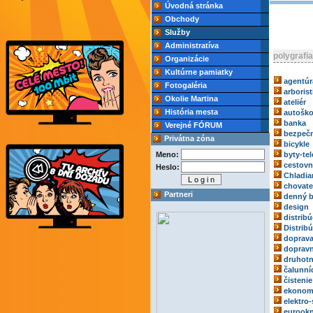
Úvodná stránka
Obchody
Služby
Administratíva
polygrafia
Organizácie
Kultúrne pamiatky
agentúr
Fotogaléria
arborist
Okolie Martina
ateliér
História mesta
autoško
banka
Verejné FÓRUM
bezpečn
Privátna zóna
bicykle
Meno:
byty-tel
cestovn
Heslo:
Chladia
chovate
Partneri
denný b
design
distribú
Distrib
doprav
dopravn
druhotn
čalunní
čistenie
ekonom
elektro-
eurook