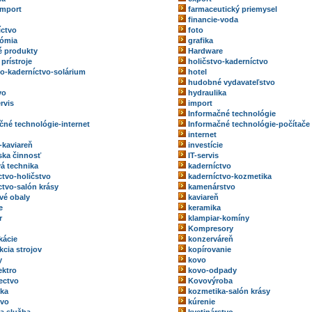
import
farmaceutický priemysel
financie-voda
íctvo
foto
nómia
grafika
 produkty
Hardware
prístroje
holičstvo-kaderníctvo
vo-kaderníctvo-solárium
hotel
hudobné vydavateľstvo
vo
hydraulika
rvis
import
Informačné technológie
čné technológie-internet
Informačné technológie-počítače
internet
-kaviareň
investície
rska činnosť
IT-servis
vá technika
kaderníctvo
ctvo-holičstvo
kaderníctvo-kozmetika
ctvo-salón krásy
kamenárstvo
vé obaly
kaviareň
e
keramika
r
klampiar-komíny
Kompresory
kácie
konzerváreň
kcia strojov
kopírovanie
y
kovo
ektro
kovo-odpady
ectvo
Kovovýroba
ka
kozmetika-salón krásy
tvo
kúrenie