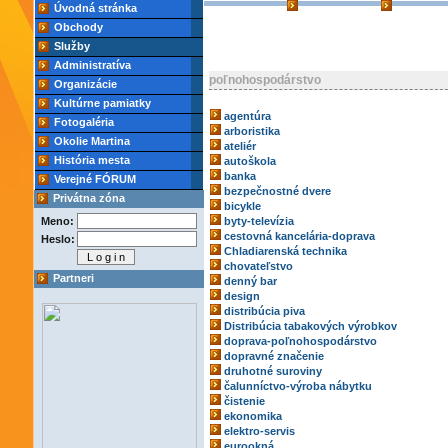
Úvodná stránka
Obchody
Služby
Administratíva
poľnohospodárstvo
Organizácie
Kultúrne pamiatky
agentúra
Fotogaléria
arboristika
Okolie Martina
ateliér
História mesta
autoškola
banka
Verejné FÓRUM
bezpečnostné dvere
Privátna zóna
bicykle
Meno:
byty-televízia
cestovná kancelária-doprava
Heslo:
Chladiarenská technika
chovateľstvo
Partneri
denný bar
design
distribúcia piva
Distribúcia tabakových výrobkov
doprava-poľnohospodárstvo
dopravné značenie
druhotné suroviny
čalunníctvo-výroba nábytku
čistenie
ekonomika
elektro-servis
eurookná