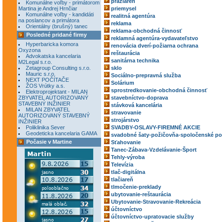
pražiareň
Komunálne voľby - primátorom
Martina je Andrej Hrnčiar
priemysel
Komunálne voľby - kandidáti
realitná agentúra
na poslancov a primátora
reklama
Orientálny (brušný) tanec
reklama-obchodná činnosť
Posledné pridané firmy
reklamná agentúra-vydavateľstvo
Hyperbaricka komora
renovácia dverí-požiarna ochrana
Oxyzona
reštaurácia
Advokatska kancelaria
sanitárna technika
M2Legal s.r.o.
Zetagroup Consulting s.r.o.
sklo
Mauric s.r.o.
Sociálno-prepravná služba
NEXT POČÍTAČE
Solárium
ŽOS Vrútky a.s.
sprostredkovanie-obchodná činnosť
Elektroprojektant - MILAN
ZBYVATEL AUTORIZOVANÝ
stavebníctvo-doprava
STAVEBNÝ INŽINIER
stávková kancelária
MILAN ZBYVATEL
stravovanie
AUTORIZOVANÝ STAVEBNÝ
strojárstvo
INŽINIER
Poliklinika Sever
SVADBY-OSLAVY-FIREMNÉ AKCIE
Geodeticka kancelaria GAMA
svadobné šaty-požičovňa-spoločenské po
Počasie v Martine
Sťahovanie
Tanec-Zábava-Vzdelávanie-Šport
Tehly-výroba
Televízia
tlač-digitálna
tlačiareň
tlmočenie-preklady
ubytovanie-reštaurácia
Ubytovanie-Stravovanie-Rekreácia
účtovníctvo
účtovníctvo-upratovacie služby