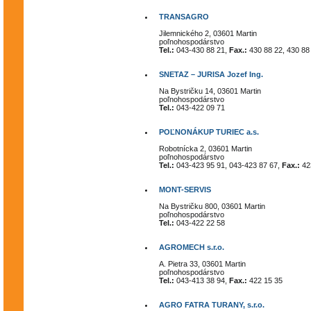
TRANSAGRO
Jilemnického 2, 03601 Martin
poľnohospodárstvo
Tel.:
043-430 88 21,
Fax.:
430 88 22, 430 88
SNETAZ – JURISA Jozef Ing.
Na Bystričku 14, 03601 Martin
poľnohospodárstvo
Tel.:
043-422 09 71
POĽNONÁKUP TURIEC a.s.
Robotnícka 2, 03601 Martin
poľnohospodárstvo
Tel.:
043-423 95 91, 043-423 87 67,
Fax.:
42
MONT-SERVIS
Na Bystričku 800, 03601 Martin
poľnohospodárstvo
Tel.:
043-422 22 58
AGROMECH s.r.o.
A. Pietra 33, 03601 Martin
poľnohospodárstvo
Tel.:
043-413 38 94,
Fax.:
422 15 35
AGRO FATRA TURANY, s.r.o.