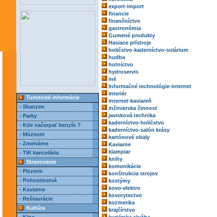
export-import
financie
finančníctvo
gastronómia
Gumené produkty
Hasiace prístroje
holičstvo-kaderníctvo-solárium
hudba
hutníctvo
hydroservis
iné
Informačné technológie-internet
interiér
Turistické informácie
internet-kaviareň
- Skanzen
inžinierska činnosť
javisková technika
- Parky
kaderníctvo-holičstvo
- Kde načerpať benzín ?
kaderníctvo-salón krásy
- Múzeum
kartónové obaly
- Zmenárne
Kaviarne
klampiar
- TIK kancelária
knihy
Stravovanie
komunikácie
- Pizzerie
konštrukcia strojov
- Pohostinstvá
kostýmy
kovo-elektro
- Kaviarne
kovorytectvo
- Reštaurácie
kozmetika
Kultúra
krajčírstvo