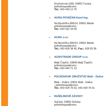
Družstevná 1180, 03853 Turany
poľnohospodárstvo
Tel.:
043-429 12 75
AGRA-POVAŽAN Karol Ing.
Na Bystričku 800/14, 03601 Martin
poľnohospodárstvo
Tel.:
043-422 34 50
AGRA s.r.o.
Na Bystričku 800/14, 03601 Martin
poľnohospodárstvo
Tel.:
043-428 38 45,
Fax.:
428 55 38
AGROTRADE GROUP s.r.o.
Malý Čepčín, 03845 Malý Čepčín
poľnohospodárstvo
Tel.:
043-494 71 13
POĽNOHOSP. DRUŽSTVO Belá – Dulice
Belá – Dulice, 03811 Belá - Dulice
, poľnohospodárstvo
Tel.:
043-429 76 02, 043-429 76 01
RAŠELINOVÉ ZÁVODY
Sučany, 03852 Sučany
poľnohospodárstvo