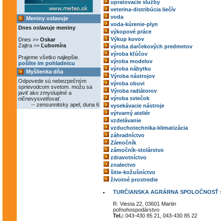
upratovacie služby
veterina-distribúcia liečív
voda
Meniny oslavuje
voda-kúrenie-plyn
Dnes oslavuje meniny
výkopové práce
Výkup kovov
Dnes >>
Oskar
Zajtra >>
Ľubomíra
výroba darčekových predmetov
výroba kľúčov
Prajeme všetko najlepšie.
výroba modelov
pošlite im pohladnicu
výroba nábytku
Myšlienka dňa
Výroba nástrojov
Odpovede sú nebezpečným
výroba obuvi
sprievodcom svetom. možu sa
Výroba radiátorov
javiť ako zmysluplné a
výroba sviečok
ničnevysvetľovať.
-- zensunnitsky apel, duna 6
vysekávacie nástroje
výtvarný ateliér
vzdelávanie
vzduchotechnika-klimatizácia
záhradníctvo
Zámočník
zámočník-stolárstvo
zdravotníctvo
znalectvo
šitie-kožušníctvo
životné prostredie
TURČIANSKA AGRÁRNA SPOLOČNOSŤ s.
R. Viesta 22, 03601 Martin
poľnohospodárstvo
Tel.:
043-430 85 21, 043-430 85 22