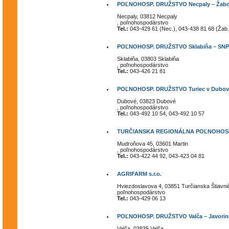
POĽNOHOSP. DRUŽSTVO Necpaly – Žabo
Necpaly, 03812 Necpaly
, poľnohospodárstvo
Tel.:
043-429 61 (Nec.), 043-438 81 68 (Žab.
POĽNOHOSP. DRUŽSTVO Sklabiňa – SNP
Sklabiňa, 03803 Sklabiňa
, poľnohospodárstvo
Tel.:
043-426 21 81
POĽNOHOSP. DRUŽSTVO Turiec v Dubo
Dubové, 03823 Dubové
, poľnohospodárstvo
Tel.:
043-492 10 54, 043-492 10 57
TURČIANSKA REGIONÁLNA POĽNOHOS
Mudroňova 45, 03601 Martin
, poľnohospodárstvo
Tel.:
043-422 44 92, 043-423 04 81
AGRIFARM s.r.o.
Hviezdoslavova 4, 03851 Turčianska Štiavni
poľnohospodárstvo
Tel.:
043-429 06 13
POĽNOHOSP. DRUŽSTVO Valča – Javorin
Valča, 03835 Valča