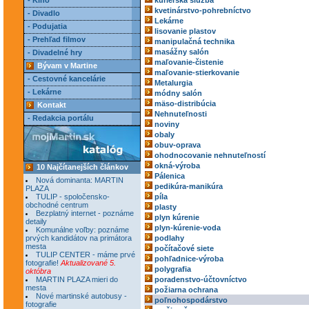
- Kino
kuriérska služba
kvetinárstvo-pohrebníctvo
- Divadlo
Lekárne
- Podujatia
lisovanie plastov
- Prehľad filmov
manipulačná technika
masážny salón
- Divadelné hry
maľovanie-čistenie
Bývam v Martine
maľovanie-stierkovanie
- Cestovné kancelárie
Metalurgia
- Lekárne
módny salón
mäso-distribúcia
Kontakt
Nehnuteľnosti
- Redakcia portálu
noviny
obaly
obuv-oprava
ohodnocovanie nehnuteľností
okná-výroba
10 Najčítanejších článkov
Pálenica
Nová dominanta: MARTIN
pedikúra-manikúra
PLAZA
TULIP - spoločensko-
píla
obchodné centrum
plasty
Bezplatný internet - poznáme
plyn kúrenie
detaily
plyn-kúrenie-voda
Komunálne voľby: poznáme
prvých kandidátov na primátora
podlahy
mesta
počítačové siete
TULIP CENTER - máme prvé
pohľadnice-výroba
fotografie!
Aktualizované 5.
polygrafia
októbra
MARTIN PLAZA mieri do
poradenstvo-účtovníctvo
mesta
požiarna ochrana
Nové martinské autobusy -
poľnohospodárstvo
fotografie