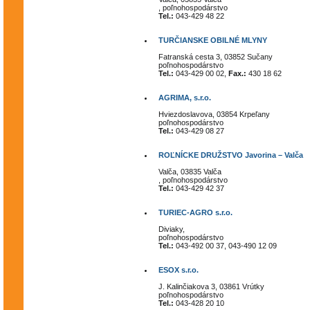
, poľnohospodárstvo
Tel.:
043-429 48 22
TURČIANSKE OBILNÉ MLYNY
Fatranská cesta 3, 03852 Sučany
poľnohospodárstvo
Tel.:
043-429 00 02,
Fax.:
430 18 62
AGRIMA, s.r.o.
Hviezdoslavova, 03854 Krpeľany
poľnohospodárstvo
Tel.:
043-429 08 27
ROĽNÍCKE DRUŽSTVO Javorina – Valča
Valča, 03835 Valča
, poľnohospodárstvo
Tel.:
043-429 42 37
TURIEC-AGRO s.r.o.
Diviaky,
poľnohospodárstvo
Tel.:
043-492 00 37, 043-490 12 09
ESOX s.r.o.
J. Kalinčiakova 3, 03861 Vrútky
poľnohospodárstvo
Tel.:
043-428 20 10