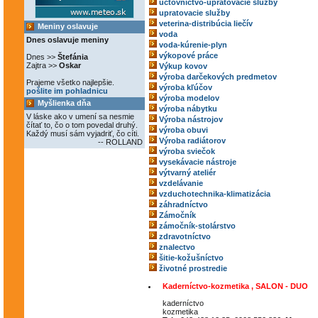
účtovníctvo-upratovacie služby
upratovacie služby
veterina-distribúcia liečív
Meniny oslavuje
voda
Dnes oslavuje meniny
voda-kúrenie-plyn
výkopové práce
Dnes >>
Štefánia
Zajtra >>
Oskar
Výkup kovov
výroba darčekových predmetov
Prajeme všetko najlepšie.
výroba kľúčov
pošlite im pohladnicu
výroba modelov
Myšlienka dňa
výroba nábytku
V láske ako v umení sa nesmie
Výroba nástrojov
čítať to, čo o tom povedal druhý.
výroba obuvi
Každý musí sám vyjadriť, čo cíti.
Výroba radiátorov
-- ROLLAND
výroba sviečok
vysekávacie nástroje
výtvarný ateliér
vzdelávanie
vzduchotechnika-klimatizácia
záhradníctvo
Zámočník
zámočník-stolárstvo
zdravotníctvo
znalectvo
šitie-kožušníctvo
životné prostredie
Kaderníctvo-kozmetika , SALON - DUO
kaderníctvo
kozmetika