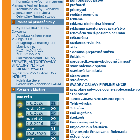
poľnohospodárstvo
Komunálne voľby - primátorom
pražiareň
Martina je Andrej Hrnčiar
Komunálne voľby - kandidáti
priemysel
na poslancov a primátora
realitná agentúra
Orientálny (brušný) tanec
reklama
Posledné pridané firmy
reklama-obchodná činnosť
Hyperbaricka komora
reklamná agentúra-vydavateľstvo
Oxyzona
renovácia dverí-požiarna ochrana
Advokatska kancelaria
reštaurácia
M2Legal s.r.o.
sanitárna technika
Zetagroup Consulting s.r.o.
Mauric s.r.o.
sklo
NEXT POČÍTAČE
Sociálno-prepravná služba
ŽOS Vrútky a.s.
Solárium
Elektroprojektant - MILAN
sprostredkovanie-obchodná činnosť
ZBYVATEL AUTORIZOVANÝ
STAVEBNÝ INŽINIER
stavebníctvo-doprava
MILAN ZBYVATEL
stávková kancelária
AUTORIZOVANÝ STAVEBNÝ
stravovanie
INŽINIER
strojárstvo
Poliklinika Sever
Geodeticka kancelaria GAMA
SVADBY-OSLAVY-FIREMNÉ AKCIE
Počasie v Martine
svadobné šaty-požičovňa-spoločenské po
Sťahovanie
Tanec-Zábava-Vzdelávanie-Šport
Tehly-výroba
Televízia
tlač-digitálna
tlačiareň
tlmočenie-preklady
ubytovanie-reštaurácia
Ubytovanie-Stravovanie-Rekreácia
účtovníctvo