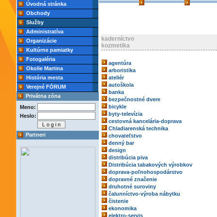
Úvodná stránka
Obchody
Služby
Administratíva
kaderníctvo
Organizácie
kozmetika
Kultúrne pamiatky
Fotogaléria
agentúra
Okolie Martina
arboristika
História mesta
ateliér
autoškola
Verejné FÓRUM
banka
Privátna zóna
bezpečnostné dvere
bicykle
Meno:
byty-televízia
Heslo:
cestovná kancelária-doprava
Chladiarenská technika
Partneri
chovateľstvo
denný bar
design
distribúcia piva
Distribúcia tabakových výrobkov
doprava-poľnohospodárstvo
dopravné značenie
druhotné suroviny
čalunníctvo-výroba nábytku
čistenie
ekonomika
elektro-servis