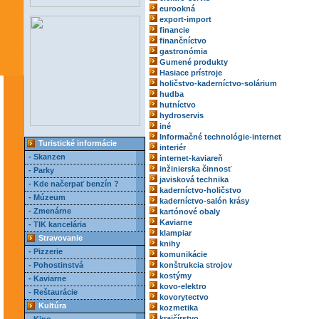
eurookná
export-import
financie
finančníctvo
gastronómia
Gumené produkty
Hasiace prístroje
holičstvo-kaderníctvo-solárium
hudba
hutníctvo
hydroservis
iné
Informačné technológie-internet
Turistické informácie
interiér
- Skanzen
internet-kaviareň
inžinierska činnosť
- Parky
javisková technika
- Kde načerpať benzín ?
kaderníctvo-holičstvo
- Múzeum
kaderníctvo-salón krásy
- Zmenárne
kartónové obaly
Kaviarne
- TIK kancelária
klampiar
Stravovanie
knihy
- Pizzerie
komunikácie
- Pohostinstvá
konštrukcia strojov
kostýmy
- Kaviarne
kovo-elektro
- Reštaurácie
kovorytectvo
Kultúra
kozmetika
krajčírstvo