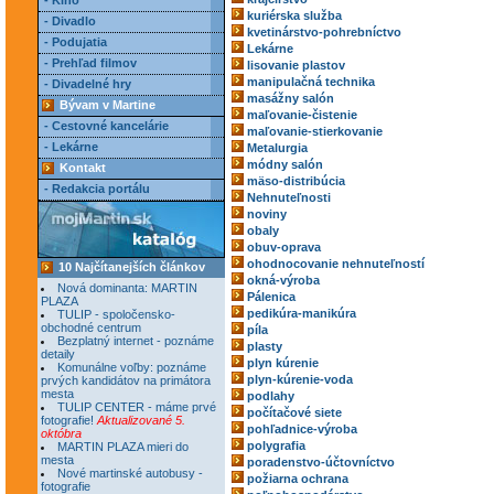
- Kino
kuriérska služba
- Divadlo
kvetinárstvo-pohrebníctvo
- Podujatia
Lekárne
- Prehľad filmov
lisovanie plastov
manipulačná technika
- Divadelné hry
masážny salón
Bývam v Martine
maľovanie-čistenie
- Cestovné kancelárie
maľovanie-stierkovanie
- Lekárne
Metalurgia
módny salón
Kontakt
mäso-distribúcia
- Redakcia portálu
Nehnuteľnosti
noviny
obaly
obuv-oprava
ohodnocovanie nehnuteľností
10 Najčítanejších článkov
okná-výroba
Nová dominanta: MARTIN
Pálenica
PLAZA
pedikúra-manikúra
TULIP - spoločensko-
obchodné centrum
píla
Bezplatný internet - poznáme
plasty
detaily
plyn kúrenie
Komunálne voľby: poznáme
plyn-kúrenie-voda
prvých kandidátov na primátora
mesta
podlahy
TULIP CENTER - máme prvé
počítačové siete
fotografie!
Aktualizované 5.
pohľadnice-výroba
októbra
polygrafia
MARTIN PLAZA mieri do
mesta
poradenstvo-účtovníctvo
Nové martinské autobusy -
požiarna ochrana
fotografie