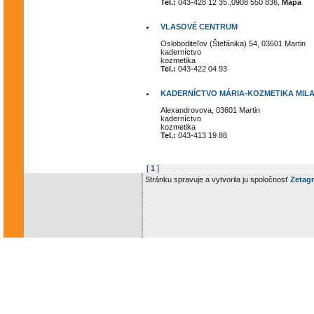
Tel.:
043-428 12 35.,0908 550 836,
Mapa
VLASOVÉ CENTRUM
Osloboditeľov (Štefánika) 54, 03601 Martin
kaderníctvo
kozmetika
Tel.:
043-422 04 93
KADERNÍCTVO MÁRIA-KOZMETIKA MIL
Alexandrovova, 03601 Martin
kaderníctvo
kozmetika
Tel.:
043-413 19 88
[
1
]
Stránku spravuje a vytvorila ju spoločnosť
Zetagr