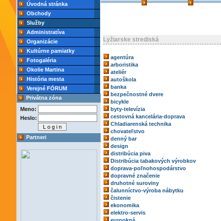
Úvodná stránka
Obchody
Služby
Administratíva
Lyžiarske strediská
Organizácie
Kultúrne pamiatky
agentúra
Fotogaléria
arboristika
Okolie Martina
ateliér
História mesta
autoškola
banka
Verejné FÓRUM
bezpečnostné dvere
Privátna zóna
bicykle
Meno:
byty-televízia
cestovná kancelária-doprava
Heslo:
Chladiarenská technika
chovateľstvo
Partneri
denný bar
design
distribúcia piva
Distribúcia tabakových výrobkov
doprava-poľnohospodárstvo
dopravné značenie
druhotné suroviny
čalunníctvo-výroba nábytku
čistenie
ekonomika
elektro-servis
eurookná