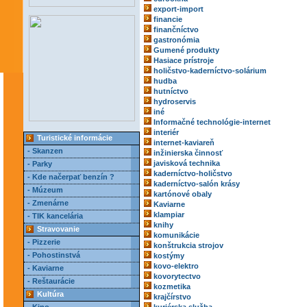
export-import
financie
finančníctvo
gastronómia
Gumené produkty
Hasiace prístroje
holičstvo-kaderníctvo-solárium
hudba
hutníctvo
hydroservis
iné
Informačné technológie-internet
interiér
Turistické informácie
internet-kaviareň
- Skanzen
inžinierska činnosť
javisková technika
- Parky
kaderníctvo-holičstvo
- Kde načerpať benzín ?
kaderníctvo-salón krásy
- Múzeum
kartónové obaly
- Zmenárne
Kaviarne
klampiar
- TIK kancelária
knihy
Stravovanie
komunikácie
- Pizzerie
konštrukcia strojov
- Pohostinstvá
kostýmy
kovo-elektro
- Kaviarne
kovorytectvo
- Reštaurácie
kozmetika
Kultúra
krajčírstvo