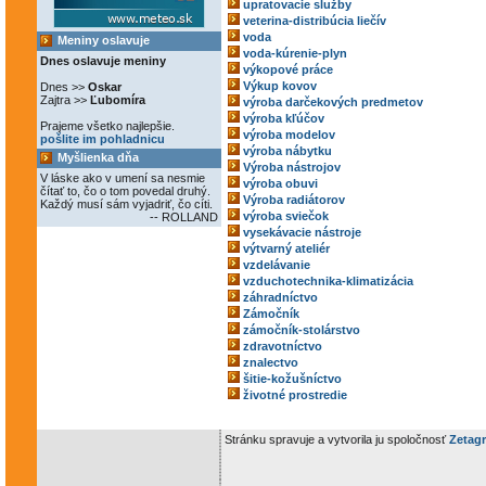
upratovacie služby
veterina-distribúcia liečív
voda
Meniny oslavuje
voda-kúrenie-plyn
Dnes oslavuje meniny
výkopové práce
Výkup kovov
Dnes >>
Oskar
Zajtra >>
Ľubomíra
výroba darčekových predmetov
výroba kľúčov
Prajeme všetko najlepšie.
výroba modelov
pošlite im pohladnicu
výroba nábytku
Myšlienka dňa
Výroba nástrojov
V láske ako v umení sa nesmie
výroba obuvi
čítať to, čo o tom povedal druhý.
Výroba radiátorov
Každý musí sám vyjadriť, čo cíti.
výroba sviečok
-- ROLLAND
vysekávacie nástroje
výtvarný ateliér
vzdelávanie
vzduchotechnika-klimatizácia
záhradníctvo
Zámočník
zámočník-stolárstvo
zdravotníctvo
znalectvo
šitie-kožušníctvo
životné prostredie
Stránku spravuje a vytvorila ju spoločnosť
Zetagr