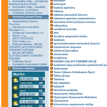
pražiareň
Komunálne voľby - primátorom
Martina je Andrej Hrnčiar
priemysel
Komunálne voľby - kandidáti
realitná agentúra
na poslancov a primátora
reklama
Orientálny (brušný) tanec
reklama-obchodná činnosť
Posledné pridané firmy
reklamná agentúra-vydavateľstvo
Hyperbaricka komora
renovácia dverí-požiarna ochrana
Oxyzona
reštaurácia
Advokatska kancelaria
sanitárna technika
M2Legal s.r.o.
Zetagroup Consulting s.r.o.
sklo
Mauric s.r.o.
Sociálno-prepravná služba
NEXT POČÍTAČE
Solárium
ŽOS Vrútky a.s.
sprostredkovanie-obchodná činnosť
Elektroprojektant - MILAN
ZBYVATEL AUTORIZOVANÝ
stavebníctvo-doprava
STAVEBNÝ INŽINIER
stávková kancelária
MILAN ZBYVATEL
stravovanie
AUTORIZOVANÝ STAVEBNÝ
strojárstvo
INŽINIER
Poliklinika Sever
SVADBY-OSLAVY-FIREMNÉ AKCIE
Geodeticka kancelaria GAMA
svadobné šaty-požičovňa-spoločenské po
Počasie v Martine
Sťahovanie
Tanec-Zábava-Vzdelávanie-Šport
Tehly-výroba
Televízia
tlač-digitálna
tlačiareň
tlmočenie-preklady
ubytovanie-reštaurácia
Ubytovanie-Stravovanie-Rekreácia
účtovníctvo
účtovníctvo-upratovacie služby