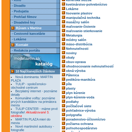
- Kino
kuriérska služba
kvetinárstvo-pohrebníctvo
- Divadlo
Lekárne
- Podujatia
lisovanie plastov
- Prehľad filmov
manipulačná technika
masážny salón
- Divadelné hry
maľovanie-čistenie
Bývam v Martine
maľovanie-stierkovanie
- Cestovné kancelárie
Metalurgia
- Lekárne
módny salón
mäso-distribúcia
Kontakt
Nehnuteľnosti
- Redakcia portálu
noviny
obaly
obuv-oprava
ohodnocovanie nehnuteľností
okná-výroba
10 Najčítanejších článkov
Pálenica
Nová dominanta: MARTIN
pedikúra-manikúra
PLAZA
TULIP - spoločensko-
píla
obchodné centrum
plasty
Bezplatný internet - poznáme
plyn kúrenie
detaily
plyn-kúrenie-voda
Komunálne voľby: poznáme
prvých kandidátov na primátora
podlahy
mesta
počítačové siete
TULIP CENTER - máme prvé
pohľadnice-výroba
fotografie!
Aktualizované 5.
polygrafia
októbra
MARTIN PLAZA mieri do
poradenstvo-účtovníctvo
mesta
požiarna ochrana
Nové martinské autobusy -
poľnohospodárstvo
fotografie