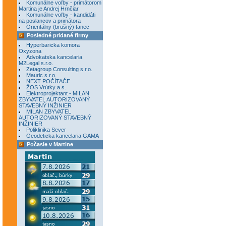
Komunálne voľby - primátorom
Martina je Andrej Hrnčiar
Komunálne voľby - kandidáti
na poslancov a primátora
Orientálny (brušný) tanec
Posledné pridané firmy
Hyperbaricka komora
Oxyzona
Advokatska kancelaria
M2Legal s.r.o.
Zetagroup Consulting s.r.o.
Mauric s.r.o.
NEXT POČÍTAČE
ŽOS Vrútky a.s.
Elektroprojektant - MILAN
ZBYVATEL AUTORIZOVANÝ
STAVEBNÝ INŽINIER
MILAN ZBYVATEL
AUTORIZOVANÝ STAVEBNÝ
INŽINIER
Poliklinika Sever
Geodeticka kancelaria GAMA
Počasie v Martine