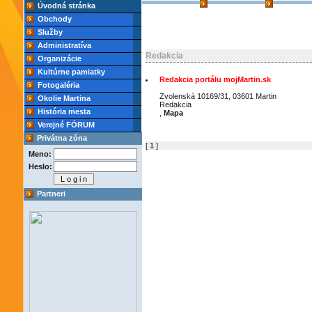
Úvodná stránka
Obchody
Služby
Administratíva
Redakcia
Organizácie
Kultúrne pamiatky
Redakcia portálu mojMartin.sk
Fotogaléria
Zvolenská 10169/31, 03601 Martin
Okolie Martina
Redakcia
História mesta
,
Mapa
Verejné FÓRUM
Privátna zóna
[
1
]
Meno:
Heslo:
Partneri