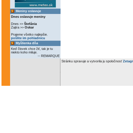
Meniny oslavuje
Dnes oslavuje meniny
Dnes >>
Štefánia
Zajtra >>
Oskar
Prajeme všetko najlepšie.
pošlite im pohladnicu
Myšlienka dňa
Keď človek chce žiť, tak je tu
niekto koho miluje.
-- REMARQUE
Stránku spravuje a vytvorila ju spoločnosť
Zetagr