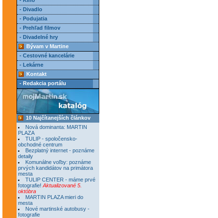
- Kino
- Divadlo
- Podujatia
- Prehľad filmov
- Divadelné hry
Bývam v Martine
- Cestovné kancelárie
- Lekárne
Kontakt
- Redakcia portálu
10 Najčítanejších článkov
Nová dominanta: MARTIN
PLAZA
TULIP - spoločensko-
obchodné centrum
Bezplatný internet - poznáme
detaily
Komunálne voľby: poznáme
prvých kandidátov na primátora
mesta
TULIP CENTER - máme prvé
fotografie!
Aktualizované 5.
októbra
MARTIN PLAZA mieri do
mesta
Nové martinské autobusy -
fotografie