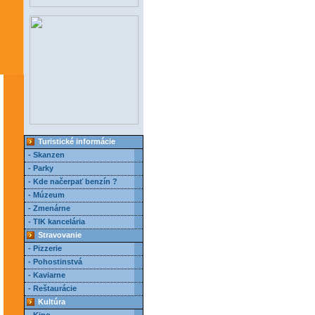
Turistické informácie
- Skanzen
- Parky
- Kde načerpať benzín ?
- Múzeum
- Zmenárne
- TIK kancelária
Stravovanie
- Pizzerie
- Pohostinstvá
- Kaviarne
- Reštaurácie
Kultúra