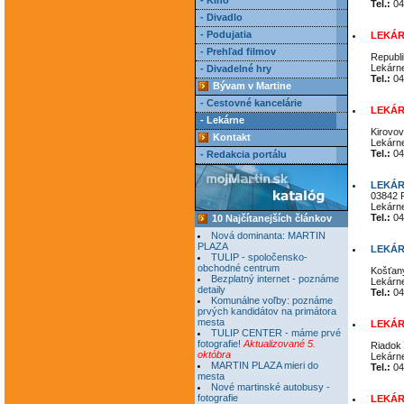
- Kino
Tel.:
04
- Divadlo
- Podujatia
LEKÁRE
- Prehľad filmov
Republi
Lekárn
- Divadelné hry
Tel.:
04
Bývam v Martine
- Cestovné kancelárie
LEKÁR
- Lekárne
Kirovov
Kontakt
Lekárn
Tel.:
04
- Redakcia portálu
LEKÁ
03842 
Lekárn
Tel.:
04
10 Najčítanejších článkov
Nová dominanta: MARTIN
PLAZA
LEKÁRE
TULIP - spoločensko-
obchodné centrum
Košťan
Bezplatný internet - poznáme
Lekárn
detaily
Tel.:
04
Komunálne voľby: poznáme
prvých kandidátov na primátora
mesta
LEKÁR
TULIP CENTER - máme prvé
fotografie!
Aktualizované 5.
Riadok 
októbra
Lekárn
MARTIN PLAZA mieri do
Tel.:
04
mesta
Nové martinské autobusy -
fotografie
LEKÁR