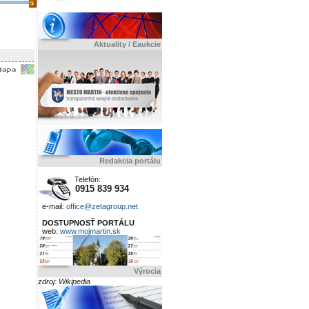
Aktuality / Eaukcie
Redakcia portálu
Telefón:
0915 839 934
e-mail:
office@zetagroup.net
DOSTUPNOSŤ PORTÁLU
web:
www.mojmartin.sk
Výrocia
zdroj: Wikipedia