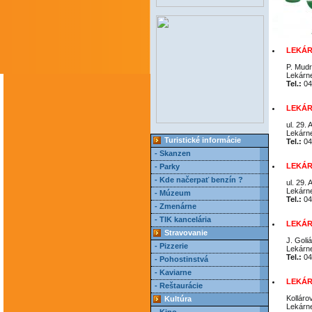
LEKÁR
P. Mudr
Lekárn
Tel.:
04
LEKÁ
ul. 29.
Lekárn
Turistické informácie
Tel.:
04
- Skanzen
LEKÁR
- Parky
- Kde načerpať benzín ?
ul. 29.
Lekárn
- Múzeum
Tel.:
04
- Zmenárne
- TIK kancelária
LEKÁR
Stravovanie
J. Goli
- Pizzerie
Lekárn
Tel.:
04
- Pohostinstvá
- Kaviarne
LEKÁRE
- Reštaurácie
Kolláro
Kultúra
Lekárn