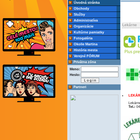
Úvodná stránka
Obchody
Služby
Administratíva
Lekárne
Organizácie
Kultúrne pamiatky
Fotogaléria
Okolie Martina
História mesta
Verejné FÓRUM
Privátna zóna
Meno:
Heslo:
Partneri
LEKÁR
Lekárn
Tel.:
04