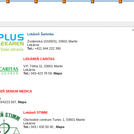
Lekáreň Šarlotka
Zvolenská 10169/31, 03601 Martin
Lekárne
Tel.:
+421 944 222 390
LEKÁREŇ CARITAS
V.P. Tótha 11, 03601 Martin
Lekárne
Tel.:
043-423 78 59,
Mapa
EŇ SENIUM MEDICA
e
3/4223 567,
Mapa
Lekáreň STIMM
Obchodné centrum Turiec 1, 03601 Martin
Lekárne
Tel.:
043 / 430 50 40 ,
Mapa