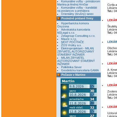
Komunálne voľby - primátorom
Martina je Andrej Hrnčiar
Cyrila 
Komunálne voľby - kandidáti
Lekárn
na poslancov a primátora
Tel.:
04
Orientálny (brušný) tanec
Posledné pridané firmy
LEKÁR
Hyperbaricka komora
Oxyzona
Škultét
Advokatska kancelaria
Lekárn
M2Legal s.r.o.
Tel.:
04
Zetagroup Consulting s.r.o.
Mauric s.r.o.
LEKÁR
NEXT POČÍTAČE
ŽOS Vrútky a.s.
Obchod
Elektroprojektant - MILAN
Lekárn
ZBYVATEL AUTORIZOVANÝ
Tel.:
04
STAVEBNÝ INŽINIER
MILAN ZBYVATEL
AUTORIZOVANÝ STAVEBNÝ
LEKÁR
INŽINIER
Poliklinika Sever
A. Kmeť
Geodeticka kancelaria GAMA
Lekárn
Počasie v Martine
Tel.:
04
LEKÁRE
Zvolens
Lekárn
Tel.:
04
LEKÁR
Uzlovsk
Lekárn