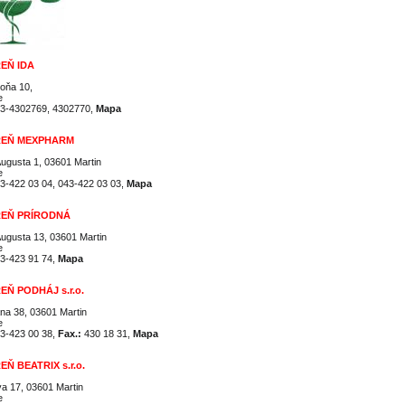
EŇ IDA
oňa 10,
e
3-4302769, 4302770,
Mapa
REŇ MEXPHARM
 Augusta 1, 03601 Martin
e
3-422 03 04, 043-422 03 03,
Mapa
EŇ PRÍRODNÁ
 Augusta 13, 03601 Martin
e
3-423 91 74,
Mapa
EŇ PODHÁJ s.r.o.
ána 38, 03601 Martin
e
3-423 00 38,
Fax.:
430 18 31,
Mapa
Ň BEATRIX s.r.o.
va 17, 03601 Martin
e