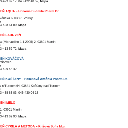
3-423 97 17, 043-422 48 52,
Mapa
Ň AQUA – Holková Ľudmila Pharm.Dr.
kánska 6, 03861 Vrútky
e
3-428 61 80,
Mapa
EŇ ĽADOVEŇ
a (Michaelliho-1.1.2005) 2, 03601 Martin
e
3-413 59 72,
Mapa
REŇ KOVÁČOVÁ
Príbovce
e
3-429 43 42
Ň KOŠŤANY – Halienová Antónia Pharm.Dr.
y n/Turcom 64, 03841 Košťany nad Turcom
e
3-438 83 03, 043-430 04 18
EŇ IMELO
1, 03601 Martin
e
3-413 62 93,
Mapa
EŇ CYRILA A METODA – Križová Soňa Mgr.