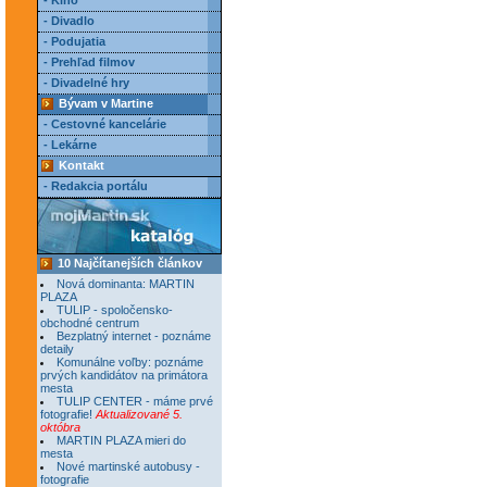
- Kino
- Divadlo
- Podujatia
- Prehľad filmov
- Divadelné hry
Bývam v Martine
- Cestovné kancelárie
- Lekárne
Kontakt
- Redakcia portálu
10 Najčítanejších článkov
Nová dominanta: MARTIN
PLAZA
TULIP - spoločensko-
obchodné centrum
Bezplatný internet - poznáme
detaily
Komunálne voľby: poznáme
prvých kandidátov na primátora
mesta
TULIP CENTER - máme prvé
fotografie!
Aktualizované 5.
októbra
MARTIN PLAZA mieri do
mesta
Nové martinské autobusy -
fotografie