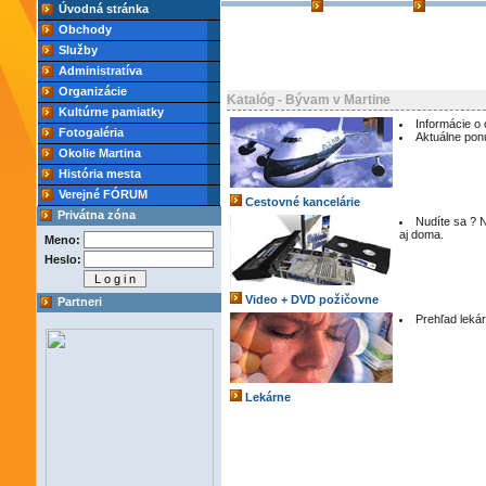
Úvodná stránka
Obchody
Služby
Administratíva
Organizácie
Katalóg - Bývam v Martine
Kultúrne pamiatky
Informácie o
Fotogaléria
Aktuálne pon
Okolie Martina
História mesta
Verejné FÓRUM
Cestovné kancelárie
Privátna zóna
Nudíte sa ? N
aj doma.
Meno:
Heslo:
Video + DVD požičovne
Partneri
Prehľad lekár
Lekárne