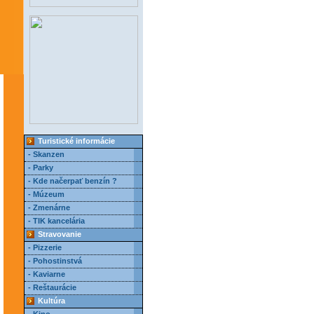
Turistické informácie
- Skanzen
- Parky
- Kde načerpať benzín ?
- Múzeum
- Zmenárne
- TIK kancelária
Stravovanie
- Pizzerie
- Pohostinstvá
- Kaviarne
- Reštaurácie
Kultúra