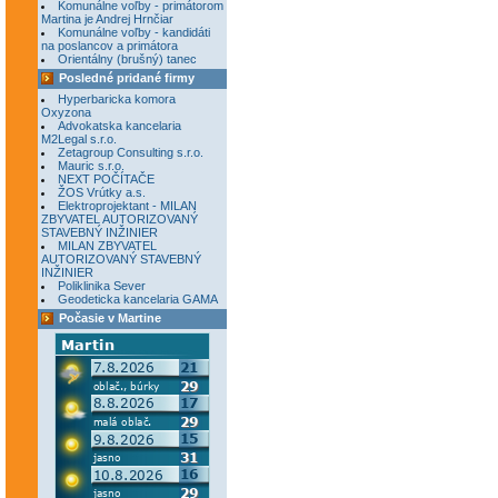
Komunálne voľby - primátorom
Martina je Andrej Hrnčiar
Komunálne voľby - kandidáti
na poslancov a primátora
Orientálny (brušný) tanec
Posledné pridané firmy
Hyperbaricka komora
Oxyzona
Advokatska kancelaria
M2Legal s.r.o.
Zetagroup Consulting s.r.o.
Mauric s.r.o.
NEXT POČÍTAČE
ŽOS Vrútky a.s.
Elektroprojektant - MILAN
ZBYVATEL AUTORIZOVANÝ
STAVEBNÝ INŽINIER
MILAN ZBYVATEL
AUTORIZOVANÝ STAVEBNÝ
INŽINIER
Poliklinika Sever
Geodeticka kancelaria GAMA
Počasie v Martine