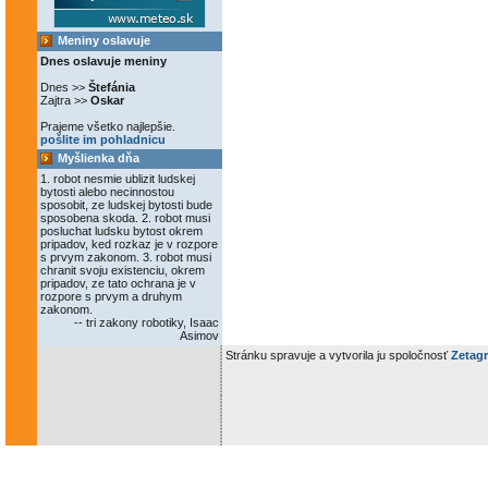
Meniny oslavuje
Dnes oslavuje meniny
Dnes >>
Štefánia
Zajtra >>
Oskar
Prajeme všetko najlepšie.
pošlite im pohladnicu
Myšlienka dňa
1. robot nesmie ublizit ludskej
bytosti alebo necinnostou
sposobit, ze ludskej bytosti bude
sposobena skoda. 2. robot musi
posluchat ludsku bytost okrem
pripadov, ked rozkaz je v rozpore
s prvym zakonom. 3. robot musi
chranit svoju existenciu, okrem
pripadov, ze tato ochrana je v
rozpore s prvym a druhym
zakonom.
-- tri zakony robotiky, Isaac
Asimov
Stránku spravuje a vytvorila ju spoločnosť
Zetagr