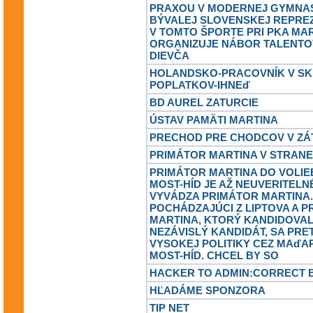
PRAXOU V MODERNEJ GYMNAS
BÝVALEJ SLOVENSKEJ REPRE
V TOMTO ŠPORTE PRI PKA MAR
ORGANIZUJE NÁBOR TALENT
DIEVČA
HOLANDSKO-PRACOVNÍK V SK
POPLATKOV-IHNEď
BD AUREL ZATURCIE
ÚSTAV PAMÄTI MARTINA
PRECHOD PRE CHODCOV V ZÁ
PRIMÁTOR MARTINA V STRANE
PRIMÁTOR MARTINA DO VOLIE
MOST-HÍD JE AŽ NEUVERITELN
VYVÁDZA PRIMÁTOR MARTINA
POCHÁDZAJÚCI Z LIPTOVA A 
MARTINA, KTORÝ KANDIDOVA
NEZÁVISLÝ KANDIDÁT, SA PRE
VYSOKEJ POLITIKY CEZ MAďA
MOST-HÍD. CHCEL BY SO
HACKER TO ADMIN:CORRECT B
HĽADÁME SPONZORA
TIP NET