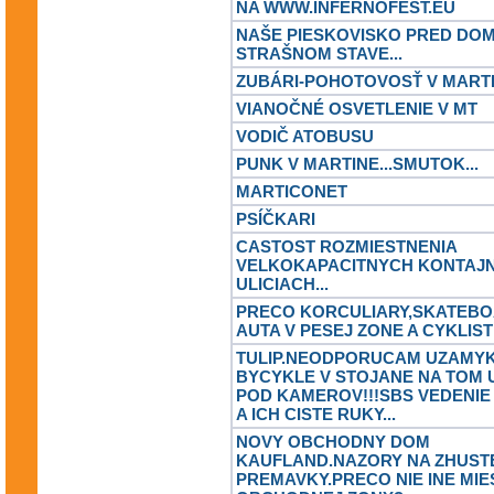
NA WWW.INFERNOFEST.EU
NAŠE PIESKOVISKO PRED DOM
STRAŠNOM STAVE...
ZUBÁRI-POHOTOVOSŤ V MART
VIANOČNÉ OSVETLENIE V MT
VODIČ ATOBUSU
PUNK V MARTINE...SMUTOK...
MARTICONET
PSÍČKARI
CASTOST ROZMIESTNENIA
VELKOKAPACITNYCH KONTAJ
ULICIACH...
PRECO KORCULIARY,SKATEBO
AUTA V PESEJ ZONE A CYKLISTI
TULIP.NEODPORUCAM UZAMYK
BYCYKLE V STOJANE NA TOM
POD KAMEROV!!!SBS VEDENIE
A ICH CISTE RUKY...
NOVY OBCHODNY DOM
KAUFLAND.NAZORY NA ZHUST
PREMAVKY.PRECO NIE INE MIE