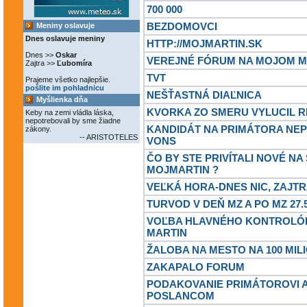
700 000
BEZDOMOVCI
Meniny oslavuje
Dnes oslavuje meniny
HTTP://MOJMARTIN.SK
Dnes >>
Oskar
VEREJNÉ FÓRUM NA MOJOM M
Zajtra >>
Ľubomíra
TVT
Prajeme všetko najlepšie.
pošlite im pohladnicu
NEŠŤASTNÁ DIAĽNICA
Myšlienka dňa
KVORKA ZO SMERU VYLUCIL 
Keby na zemi vládla láska,
nepotrebovali by sme žiadne
KANDIDÁT NA PRIMÁTORA NEP
zákony.
-- ARISTOTELES
VONS
ČO BY STE PRIVÍTALI NOVÉ N
MOJMARTIN ?
VEĽKÁ HORA-DNES NIC, ZAJTR
TURVOD V DEŇ MZ A PO MZ 27.5
VOĽBA HLAVNÉHO KONTROLÓ
MARTIN
ŽALOBA NA MESTO NA 100 MIL
ZAKAPALO FORUM
PODAKOVANIE PRIMÁTOROVI 
POSLANCOM