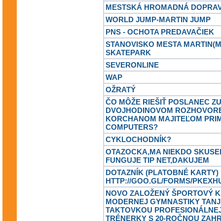
MESTSKÁ HROMADNÁ DOPRA
WORLD JUMP-MARTIN JUMP
PNS - OCHOTA PREDAVAČIEK
STANOVISKO MESTA MARTIN(M
SKATEPARK
SEVERONLINE
WAP
OŽRATÝ
ČO MÔŽE RIEŠIŤ POSLANEC Z
DVOJHODINOVOM ROZHOVORE 
KORCHANOM MAJITEĽOM PRI
COMPUTERS?
CYKLOCHODNÍK?
OTAZOCKA,MA NIEKDO SKUSE
FUNGUJE TIP NET,DAKUJEM
DOTAZNÍK (PLATOBNÉ KARTY)
HTTP://GOO.GL/FORMS/PKEX
NOVO ZALOŽENÝ ŠPORTOVÝ 
MODERNEJ GYMNASTIKY TANJ
TAKTOVKOU PROFESIONÁLNE
TRÉNERKY S 20-ROČNOU ZAH