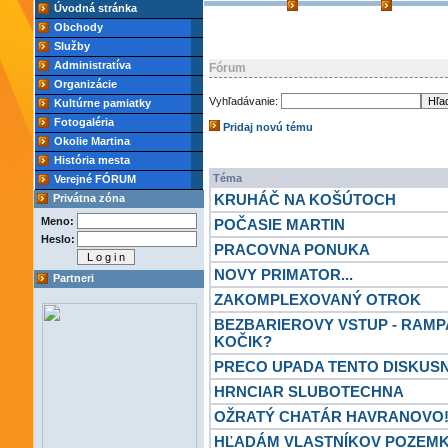
Úvodná stránka
Obchody
Služby
Administratíva
Fórum
Organizácie
Vyhľadávanie:
Kultúrne pamiatky
Fotogaléria
Pridaj novú tému
Okolie Martina
História mesta
Téma
Verejné FÓRUM
KRUHÁČ NA KOŠÚTOCH
Privátna zóna
Meno:
POČASIE MARTIN
Heslo:
PRACOVNA PONUKA
NOVY PRIMATOR...
Partneri
ZAKOMPLEXOVANÝ OTROK
BEZBARIEROVY VSTUP - RAMP
KOČIK?
PRECO UPADA TENTO DISKUS
HRNCIAR SLUBOTECHNA
OŽRATÝ CHATÁR HAVRANOVO!
HĽADÁM VLASTNÍKOV POZEMK