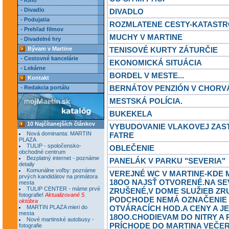
- Kino
- Divadlo
DIVADLO
- Podujatia
ROZMLATENE CESTY-KATASTR
- Prehľad filmov
MUCHY V MARTINE
- Divadelné hry
Bývam v Martine
TENISOVÉ KURTY ZÁTURČIE
- Cestovné kancelárie
EKONOMICKÁ SITUÁCIA
- Lekárne
BORDEL V MESTE...
Kontakt
BERNÁTOV PENZIÓN V CHORV
- Redakcia portálu
MESTSKÁ POLÍCIA.
BUKEKELA
10 Najčítanejších článkov
VYBUDOVANIE VLAKOVEJ ZAS
Nová dominanta: MARTIN
FATRE
PLAZA
TULIP - spoločensko-
OBLEČENIE
obchodné centrum
Bezplatný internet - poznáme
PANELÁK V PARKU "SEVERIA"
detaily
Komunálne voľby: poznáme
VEREJNÉ WC V MARTINE-KDE
prvých kandidátov na primátora
18OO NAJSŤ OTVORENÉ.NA S
mesta
TULIP CENTER - máme prvé
ZRUŠENÉ,V DOME SLUŽIEB ZR
fotografie!
Aktualizované 5.
PODCHODE NEMÁ OZNAČENIE
októbra
MARTIN PLAZA mieri do
OTVÁRACÍCH HOD.A CENY A JE
mesta
18OO.CHODIEVAM DO NITRY A 
Nové martinské autobusy -
PRÍCHODE DO MARTINA VEČER
fotografie