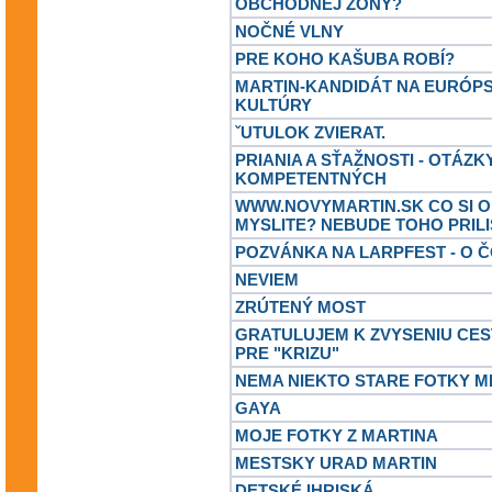
OBCHODNEJ ZONY?
NOČNÉ VLNY
PRE KOHO KAŠUBA ROBÍ?
MARTIN-KANDIDÁT NA EURÓP
KULTÚRY
ˇUTULOK ZVIERAT.
PRIANIA A SŤAŽNOSTI - OTÁZK
KOMPETENTNÝCH
WWW.NOVYMARTIN.SK CO SI O
MYSLITE? NEBUDE TOHO PRILI
POZVÁNKA NA LARPFEST - O Č
NEVIEM
ZRÚTENÝ MOST
GRATULUJEM K ZVYSENIU CE
PRE "KRIZU"
NEMA NIEKTO STARE FOTKY M
GAYA
MOJE FOTKY Z MARTINA
MESTSKY URAD MARTIN
DETSKÉ IHRISKÁ