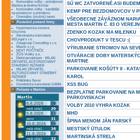
Komunálne voľby - primátorom
SÚ WC ZATVORENÉ.ASI BUDE
Martina je Andrej Hrnčiar
Komunálne voľby - kandidáti
KEMP PRE BEZDOMOVCOV V P
na poslancov a primátora
Orientálny (brušný) tanec
VŠEOBECNE ZÁVÄZNOM NARIA
Posledné pridané firmy
MESTA MARTIN Č. 83 O VEREJ
Hyperbaricka komora
ZDENKO KOZAK MA MILENKU
Oxyzona
Advokatska kancelaria
M2Legal s.r.o.
CHOVPRODUKT V TESCU :(
Zetagroup Consulting s.r.o.
Mauric s.r.o.
VÝRUBANIE STROMOV NA SEV
NEXT POČÍTAČE
ŽOS Vrútky a.s.
OTVÁRACIE DOBY MATERSKÝC
Elektroprojektant - MILAN
MARTINE
ZBYVATEL AUTORIZOVANÝ
STAVEBNÝ INŽINIER
PARKOVANIE KOŠÚTY II - KAT
MILAN ZBYVATEL
AUTORIZOVANÝ STAVEBNÝ
KAROL
INŽINIER
Poliklinika Sever
XSS BUG
Geodeticka kancelaria GAMA
Počasie v Martine
BEZPLATNE PARKOVANIE NA 
PARKOVISKACH
VOLBY 2010 VYHRA KOZAK
MHD
ŠPINA MENOM JÁN FARSKÝ
MESTSKÝ ÚTULOK
MARTINSKÁ STRELA