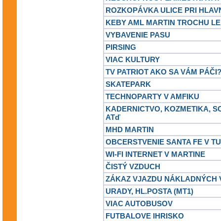
ROZKOPÁVKA ULICE PRI HLAV
KEBY AML MARTIN TROCHU LE
VYBAVENIE PASU
PIRSING
VIAC KULTURY
TV PATRIOT AKO SA VÁM PÁČI
SKATEPARK
TECHNOPARTY V AMFIKU
KADERNICTVO, KOZMETIKA, S
ATď
MHD MARTIN
OBCERSTVENIE SANTA FE V TU
WI-FI INTERNET V MARTINE
ČISTÝ VZDUCH
ZÁKAZ VJAZDU NÁKLADNÝCH V
URADY, HL.POSTA (MT1)
VIAC AUTOBUSOV
FUTBALOVE IHRISKO