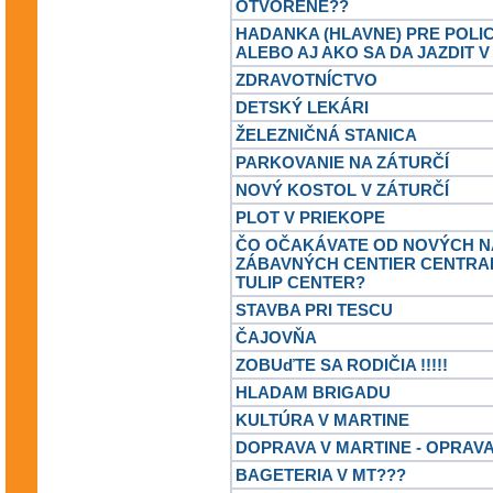
OTVORENE??
HADANKA (HLAVNE) PRE POLI
ALEBO AJ AKO SA DA JAZDIT V
ZDRAVOTNÍCTVO
DETSKÝ LEKÁRI
ŽELEZNIČNÁ STANICA
PARKOVANIE NA ZÁTURČÍ
NOVÝ KOSTOL V ZÁTURČÍ
PLOT V PRIEKOPE
ČO OČAKÁVATE OD NOVÝCH 
ZÁBAVNÝCH CENTIER CENTRA
TULIP CENTER?
STAVBA PRI TESCU
ČAJOVŇA
ZOBUďTE SA RODIČIA !!!!!
HLADAM BRIGADU
KULTÚRA V MARTINE
DOPRAVA V MARTINE - OPRAV
BAGETERIA V MT???