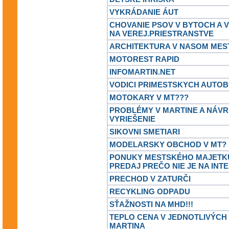
VYKRÁDANIE ÁUT
CHOVANIE PSOV V BYTOCH A 
NA VEREJ.PRIESTRANSTVE
ARCHITEKTURA V NASOM MES
MOTOREST RAPID
INFOMARTIN.NET
VODICI PRIMESTSKYCH AUTO
MOTOKARY V MT???
PROBLÉMY V MARTINE A NÁVR
VYRIEŠENIE
SIKOVNI SMETIARI
MODELARSKY OBCHOD V MT?
PONUKY MESTSKÉHO MAJETKU
PREDAJ PREČO NIE JE NA INT
PRECHOD V ZATURČI
RECYKLING ODPADU
SŤAŽNOSTI NA MHD!!!
TEPLO CENA V JEDNOTLIVÝCH
MARTINA