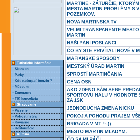
MARTINE - ZÁTURČIE, KTORÝM
MESTA MARTIN PROBLÉMY S V
POZEMKOV.
NOVA MARTINSKA TV
VELMI TRANSPARENTE MESTO
MARTIN
NAŠI PÁNI POSLANCI
ČO BY STE PRIVÍTALI NOVÉ V 
MAFIANSKE SPOSOBY
Turistické informácie
MESTSKÝ ÚRAD MARTIN
- Skanzen
SPROSTÍ MARTINČANIA
- Parky
- Kde načerpať benzín ?
CENA OSN
- Múzeum
AKO ZDENO SÁM SEBE PREDA
- Zmenárne
SPORTOVU HALU V HODNOTE 5
- TIK kancelária
ZA 1SK
Stravovanie
JEDNODUCHA ZMENA NICKU
- Pizzerie
POKOJ A POHODU PRAJEM VŠ
- Pohostinstvá
- Kaviarne
BRIGADA V MT..!:-))
- Reštaurácie
MESTO MARTIN MLADYM.
Kultúra
ČO SA MI PÁČI