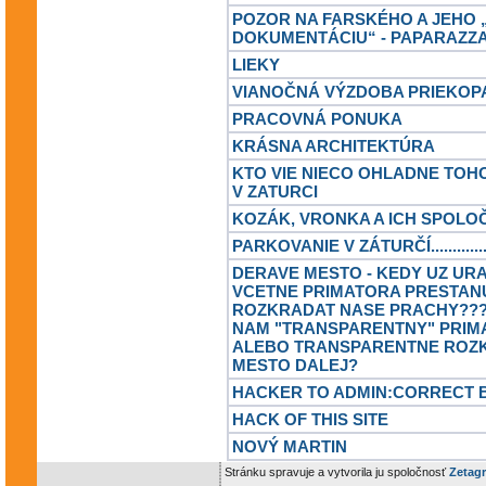
POZOR NA FARSKÉHO A JEHO 
DOKUMENTÁCIU“ - PAPARAZZ
LIEKY
VIANOČNÁ VÝZDOBA PRIEKOP
PRACOVNÁ PONUKA
KRÁSNA ARCHITEKTÚRA
KTO VIE NIECO OHLADNE TOH
V ZATURCI
KOZÁK, VRONKA A ICH SPOLO
PARKOVANIE V ZÁTURČÍ..............
DERAVE MESTO - KEDY UZ URA
VCETNE PRIMATORA PRESTAN
ROZKRADAT NASE PRACHY???
NAM "TRANSPARENTNY" PRIM
ALEBO TRANSPARENTNE ROZ
MESTO DALEJ?
HACKER TO ADMIN:CORRECT B
HACK OF THIS SITE
NOVÝ MARTIN
Stránku spravuje a vytvorila ju spoločnosť
Zetagr