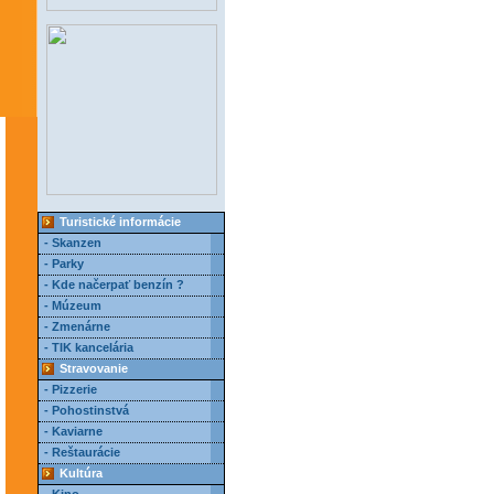
Turistické informácie
- Skanzen
- Parky
- Kde načerpať benzín ?
- Múzeum
- Zmenárne
- TIK kancelária
Stravovanie
- Pizzerie
- Pohostinstvá
- Kaviarne
- Reštaurácie
Kultúra