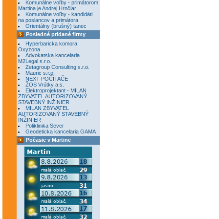
Komunálne voľby - primátorom
Martina je Andrej Hrnčiar
Komunálne voľby - kandidáti
na poslancov a primátora
Orientálny (brušný) tanec
Posledné pridané firmy
Hyperbaricka komora
Oxyzona
Advokatska kancelaria
M2Legal s.r.o.
Zetagroup Consulting s.r.o.
Mauric s.r.o.
NEXT POČÍTAČE
ŽOS Vrútky a.s.
Elektroprojektant - MILAN
ZBYVATEL AUTORIZOVANÝ
STAVEBNÝ INŽINIER
MILAN ZBYVATEL
AUTORIZOVANÝ STAVEBNÝ
INŽINIER
Poliklinika Sever
Geodeticka kancelaria GAMA
Počasie v Martine