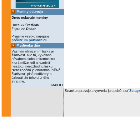
Meniny oslavuje
Dnes oslavuje meniny
Dnes >>
Štefánia
Zajtra >>
Oskar
Prajeme všetko najlepšie.
pošlite im pohladnicu
Myšlienka dňa
Vážnym ohrozením lásky je
žiarlivosť. Nie tá, vyvolaná
pôvabom alebo koketnosťou,
ktorá môže jedine vznietiť
neistotu, nerozhodnú lásku.
Nebezpečná je chorobná, ničivá
žiarlivosť, plná nedôvery a
úzkosti, že toho druhého
stratíme.
-- MAIOLI
Stránku spravuje a vytvorila ju spoločnosť
Zetagr