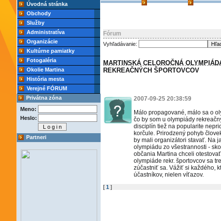
Úvodná stránka
Obchody
Služby
Administratíva
Fórum
Organizácie
Vyhľadávanie:
Kultúrne pamiatky
Fotogaléria
MARTINSKÁ CELOROČNÁ OLYMPIÁD
Okolie Martina
REKREAČNÝCH ŠPORTOVCOV
História mesta
Verejné FÓRUM
Privátna zóna
2007-09-25 20:38:59
Meno:
Málo propagované, málo sa o ol
Heslo:
čo by som u olympiády rekreačn
disciplín tiež na popularite nep
korčule. Prirodzený pohyb človek
Partneri
by mali organizátori stavať. Na j
olympiádu zo všestrannosti - skok
občania Martina chceli otestovať
olympiáde rekr. športovcov sa tre
zúčastniť sa. Vážiť si každého, 
účastníkov, nielen víťazov.
[
1
]