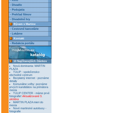
- Kino
- Divadlo
- Podujatia
- Prehľad filmov
- Divadelné hry
Bývam v Martine
- Cestovné kancelárie
- Lekárne
Kontakt
- Redakcia portálu
10 Najčítanejších článkov
Nová dominanta: MARTIN
PLAZA
TULIP - spoločensko-
obchodné centrum
Bezplatný internet - poznáme
detaily
Komunálne voľby: poznáme
prvých kandidátov na primátora
mesta
TULIP CENTER - máme prvé
fotografie!
Aktualizované 5.
októbra
MARTIN PLAZA mieri do
mesta
Nové martinské autobusy -
fotografie