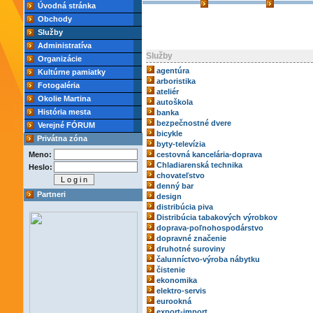
Úvodná stránka
Obchody
Služby
Administratíva
Služby
Organizácie
agentúra
Kultúrne pamiatky
arboristika
Fotogaléria
ateliér
Okolie Martina
autoškola
História mesta
banka
bezpečnostné dvere
Verejné FÓRUM
bicykle
Privátna zóna
byty-televízia
Meno:
cestovná kancelária-doprava
Chladiarenská technika
Heslo:
chovateľstvo
denný bar
Partneri
design
distribúcia piva
Distribúcia tabakových výrobkov
doprava-poľnohospodárstvo
dopravné značenie
druhotné suroviny
čalunníctvo-výroba nábytku
čistenie
ekonomika
elektro-servis
eurookná
export-import