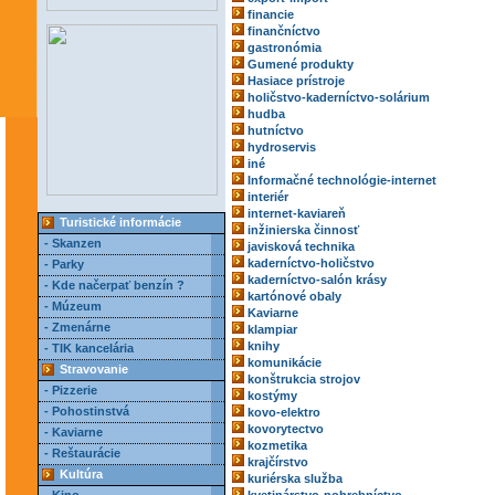
financie
finančníctvo
gastronómia
Gumené produkty
Hasiace prístroje
holičstvo-kaderníctvo-solárium
hudba
hutníctvo
hydroservis
iné
Informačné technológie-internet
interiér
internet-kaviareň
Turistické informácie
inžinierska činnosť
- Skanzen
javisková technika
kaderníctvo-holičstvo
- Parky
kaderníctvo-salón krásy
- Kde načerpať benzín ?
kartónové obaly
- Múzeum
Kaviarne
- Zmenárne
klampiar
knihy
- TIK kancelária
komunikácie
Stravovanie
konštrukcia strojov
- Pizzerie
kostýmy
- Pohostinstvá
kovo-elektro
kovorytectvo
- Kaviarne
kozmetika
- Reštaurácie
krajčírstvo
Kultúra
kuriérska služba