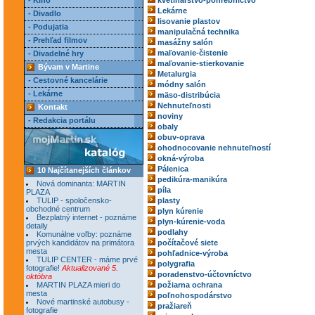
- Kino
kvetinárstvo-pohrebníctvo
Lekárne
- Divadlo
lisovanie plastov
- Podujatia
manipulačná technika
- Prehľad filmov
masážny salón
maľovanie-čistenie
- Divadelné hry
maľovanie-stierkovanie
Bývam v Martine
Metalurgia
- Cestovné kancelárie
módny salón
- Lekárne
mäso-distribúcia
Nehnuteľnosti
Kontakt
noviny
- Redakcia portálu
obaly
obuv-oprava
ohodnocovanie nehnuteľností
okná-výroba
Pálenica
10 Najčítanejších článkov
pedikúra-manikúra
Nová dominanta: MARTIN
píla
PLAZA
TULIP - spoločensko-
plasty
obchodné centrum
plyn kúrenie
Bezplatný internet - poznáme
plyn-kúrenie-voda
detaily
podlahy
Komunálne voľby: poznáme
prvých kandidátov na primátora
počítačové siete
mesta
pohľadnice-výroba
TULIP CENTER - máme prvé
polygrafia
fotografie!
Aktualizované 5.
poradenstvo-účtovníctvo
októbra
MARTIN PLAZA mieri do
požiarna ochrana
mesta
poľnohospodárstvo
Nové martinské autobusy -
pražiareň
fotografie