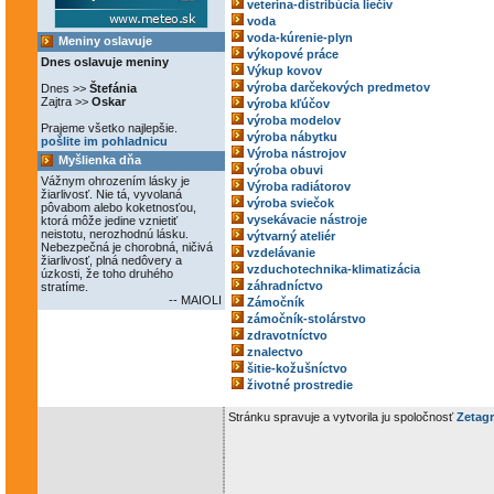
veterina-distribúcia liečív
voda
voda-kúrenie-plyn
Meniny oslavuje
výkopové práce
Dnes oslavuje meniny
Výkup kovov
výroba darčekových predmetov
Dnes >>
Štefánia
Zajtra >>
Oskar
výroba kľúčov
výroba modelov
Prajeme všetko najlepšie.
výroba nábytku
pošlite im pohladnicu
Výroba nástrojov
Myšlienka dňa
výroba obuvi
Vážnym ohrozením lásky je
Výroba radiátorov
žiarlivosť. Nie tá, vyvolaná
výroba sviečok
pôvabom alebo koketnosťou,
vysekávacie nástroje
ktorá môže jedine vznietiť
neistotu, nerozhodnú lásku.
výtvarný ateliér
Nebezpečná je chorobná, ničivá
vzdelávanie
žiarlivosť, plná nedôvery a
vzduchotechnika-klimatizácia
úzkosti, že toho druhého
záhradníctvo
stratíme.
-- MAIOLI
Zámočník
zámočník-stolárstvo
zdravotníctvo
znalectvo
šitie-kožušníctvo
životné prostredie
Stránku spravuje a vytvorila ju spoločnosť
Zetagr