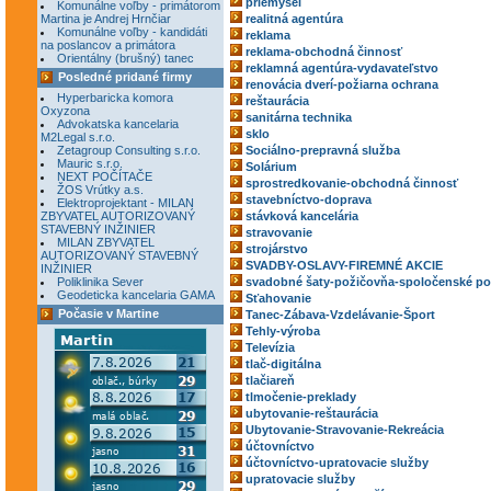
priemysel
Komunálne voľby - primátorom
Martina je Andrej Hrnčiar
realitná agentúra
Komunálne voľby - kandidáti
reklama
na poslancov a primátora
reklama-obchodná činnosť
Orientálny (brušný) tanec
reklamná agentúra-vydavateľstvo
Posledné pridané firmy
renovácia dverí-požiarna ochrana
Hyperbaricka komora
reštaurácia
Oxyzona
sanitárna technika
Advokatska kancelaria
sklo
M2Legal s.r.o.
Zetagroup Consulting s.r.o.
Sociálno-prepravná služba
Mauric s.r.o.
Solárium
NEXT POČÍTAČE
sprostredkovanie-obchodná činnosť
ŽOS Vrútky a.s.
stavebníctvo-doprava
Elektroprojektant - MILAN
ZBYVATEL AUTORIZOVANÝ
stávková kancelária
STAVEBNÝ INŽINIER
stravovanie
MILAN ZBYVATEL
strojárstvo
AUTORIZOVANÝ STAVEBNÝ
SVADBY-OSLAVY-FIREMNÉ AKCIE
INŽINIER
Poliklinika Sever
svadobné šaty-požičovňa-spoločenské po
Geodeticka kancelaria GAMA
Sťahovanie
Počasie v Martine
Tanec-Zábava-Vzdelávanie-Šport
Tehly-výroba
Televízia
tlač-digitálna
tlačiareň
tlmočenie-preklady
ubytovanie-reštaurácia
Ubytovanie-Stravovanie-Rekreácia
účtovníctvo
účtovníctvo-upratovacie služby
upratovacie služby