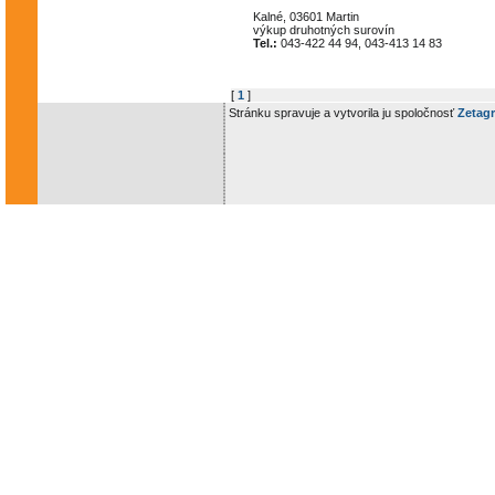
Kalné, 03601 Martin
výkup druhotných surovín
Tel.:
043-422 44 94, 043-413 14 83
[
1
]
Stránku spravuje a vytvorila ju spoločnosť
Zetagr