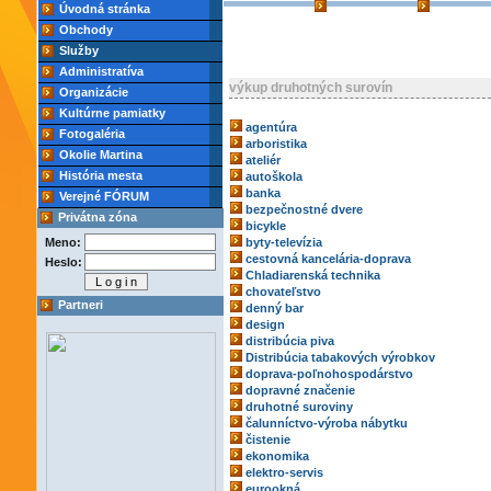
Úvodná stránka
Obchody
Služby
Administratíva
výkup druhotných surovín
Organizácie
Kultúrne pamiatky
agentúra
Fotogaléria
arboristika
Okolie Martina
ateliér
História mesta
autoškola
banka
Verejné FÓRUM
bezpečnostné dvere
Privátna zóna
bicykle
Meno:
byty-televízia
cestovná kancelária-doprava
Heslo:
Chladiarenská technika
chovateľstvo
Partneri
denný bar
design
distribúcia piva
Distribúcia tabakových výrobkov
doprava-poľnohospodárstvo
dopravné značenie
druhotné suroviny
čalunníctvo-výroba nábytku
čistenie
ekonomika
elektro-servis
eurookná