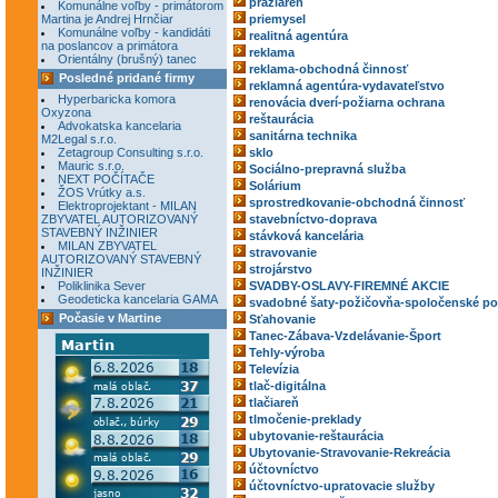
pražiareň
Komunálne voľby - primátorom
Martina je Andrej Hrnčiar
priemysel
Komunálne voľby - kandidáti
realitná agentúra
na poslancov a primátora
reklama
Orientálny (brušný) tanec
reklama-obchodná činnosť
Posledné pridané firmy
reklamná agentúra-vydavateľstvo
Hyperbaricka komora
renovácia dverí-požiarna ochrana
Oxyzona
reštaurácia
Advokatska kancelaria
sanitárna technika
M2Legal s.r.o.
Zetagroup Consulting s.r.o.
sklo
Mauric s.r.o.
Sociálno-prepravná služba
NEXT POČÍTAČE
Solárium
ŽOS Vrútky a.s.
sprostredkovanie-obchodná činnosť
Elektroprojektant - MILAN
ZBYVATEL AUTORIZOVANÝ
stavebníctvo-doprava
STAVEBNÝ INŽINIER
stávková kancelária
MILAN ZBYVATEL
stravovanie
AUTORIZOVANÝ STAVEBNÝ
strojárstvo
INŽINIER
Poliklinika Sever
SVADBY-OSLAVY-FIREMNÉ AKCIE
Geodeticka kancelaria GAMA
svadobné šaty-požičovňa-spoločenské po
Počasie v Martine
Sťahovanie
Tanec-Zábava-Vzdelávanie-Šport
Tehly-výroba
Televízia
tlač-digitálna
tlačiareň
tlmočenie-preklady
ubytovanie-reštaurácia
Ubytovanie-Stravovanie-Rekreácia
účtovníctvo
účtovníctvo-upratovacie služby