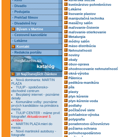
- Kino
kuriérska služba
kvetinárstvo-pohrebníctvo
- Divadlo
Lekárne
- Podujatia
lisovanie plastov
- Prehľad filmov
manipulačná technika
masážny salón
- Divadelné hry
maľovanie-čistenie
Bývam v Martine
maľovanie-stierkovanie
- Cestovné kancelárie
Metalurgia
- Lekárne
módny salón
mäso-distribúcia
Kontakt
Nehnuteľnosti
- Redakcia portálu
noviny
obaly
obuv-oprava
ohodnocovanie nehnuteľností
okná-výroba
10 Najčítanejších článkov
Pálenica
Nová dominanta: MARTIN
pedikúra-manikúra
PLAZA
TULIP - spoločensko-
píla
obchodné centrum
plasty
Bezplatný internet - poznáme
plyn kúrenie
detaily
plyn-kúrenie-voda
Komunálne voľby: poznáme
prvých kandidátov na primátora
podlahy
mesta
počítačové siete
TULIP CENTER - máme prvé
pohľadnice-výroba
fotografie!
Aktualizované 5.
polygrafia
októbra
MARTIN PLAZA mieri do
poradenstvo-účtovníctvo
mesta
požiarna ochrana
Nové martinské autobusy -
poľnohospodárstvo
fotografie