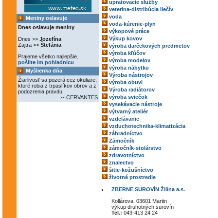
upratovacie služby
veterina-distribúcia liečív
voda
Meniny oslavuje
voda-kúrenie-plyn
Dnes oslavuje meniny
výkopové práce
Výkup kovov
Dnes >>
Jozefína
Zajtra >>
Štefánia
výroba darčekových predmetov
výroba kľúčov
Prajeme všetko najlepšie.
výroba modelov
pošlite im pohladnicu
výroba nábytku
Myšlienka dňa
Výroba nástrojov
Žiarlivosť sa pozerá cez okuliare,
výroba obuvi
ktoré robia z trpaslíkov obrov a z
Výroba radiátorov
podozrenia pravdu.
výroba sviečok
-- CERVANTES
vysekávacie nástroje
výtvarný ateliér
vzdelávanie
vzduchotechnika-klimatizácia
záhradníctvo
Zámočník
zámočník-stolárstvo
zdravotníctvo
znalectvo
šitie-kožušníctvo
životné prostredie
ZBERNE SUROVÍN Žilina a.s.
Kollárova, 03601 Martin
výkup druhotných surovín
Tel.:
043-413 24 24