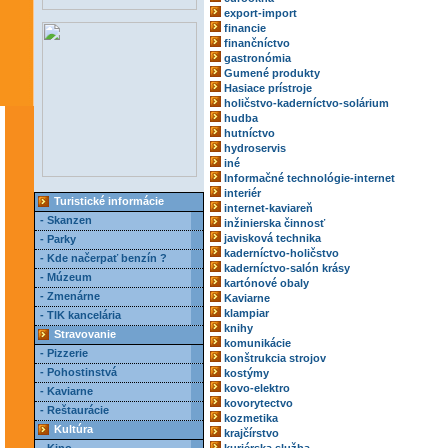
export-import
financie
finančníctvo
gastronómia
Gumené produkty
Hasiace prístroje
holičstvo-kaderníctvo-solárium
hudba
hutníctvo
hydroservis
iné
Informačné technológie-internet
interiér
Turistické informácie
internet-kaviareň
- Skanzen
inžinierska činnosť
javisková technika
- Parky
kaderníctvo-holičstvo
- Kde načerpať benzín ?
kaderníctvo-salón krásy
- Múzeum
kartónové obaly
- Zmenárne
Kaviarne
klampiar
- TIK kancelária
knihy
Stravovanie
komunikácie
- Pizzerie
konštrukcia strojov
- Pohostinstvá
kostýmy
kovo-elektro
- Kaviarne
kovorytectvo
- Reštaurácie
kozmetika
Kultúra
krajčírstvo