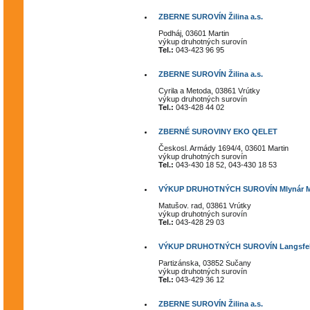
ZBERNE SUROVÍN Žilina a.s.
Podháj, 03601 Martin
výkup druhotných surovín
Tel.:
043-423 96 95
ZBERNE SUROVÍN Žilina a.s.
Cyrila a Metoda, 03861 Vrútky
výkup druhotných surovín
Tel.:
043-428 44 02
ZBERNÉ SUROVINY EKO QELET
Českosl. Armády 1694/4, 03601 Martin
výkup druhotných surovín
Tel.:
043-430 18 52, 043-430 18 53
VÝKUP DRUHOTNÝCH SUROVÍN Mlynár Mir
Matušov. rad, 03861 Vrútky
výkup druhotných surovín
Tel.:
043-428 29 03
VÝKUP DRUHOTNÝCH SUROVÍN Langsfel
Partizánska, 03852 Sučany
výkup druhotných surovín
Tel.:
043-429 36 12
ZBERNE SUROVÍN Žilina a.s.