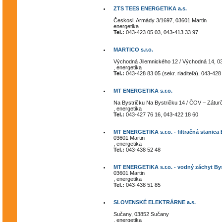
ZTS TEES ENERGETIKA a.s.
Českosl. Armády 3/1697, 03601 Martin
energetika
Tel.:
043-423 05 03, 043-413 33 97
MARTICO s.r.o.
Východná Jilemnického 12 / Východná 14, 0
, energetika
Tel.:
043-428 83 05 (sekr. riaditeľa), 043-42
MT ENERGETIKA s.r.o.
Na Bystričku Na Bystričku 14 / ČOV – Záturč
, energetika
Tel.:
043-427 76 16, 043-422 18 60
MT ENERGETIKA s.r.o. - filtračná stanica 
03601 Martin
, energetika
Tel.:
043-438 52 48
MT ENERGETIKA s.r.o. - vodný záchyt Bys
03601 Martin
, energetika
Tel.:
043-438 51 85
SLOVENSKÉ ELEKTRÁRNE a.s.
Sučany, 03852 Sučany
, energetika