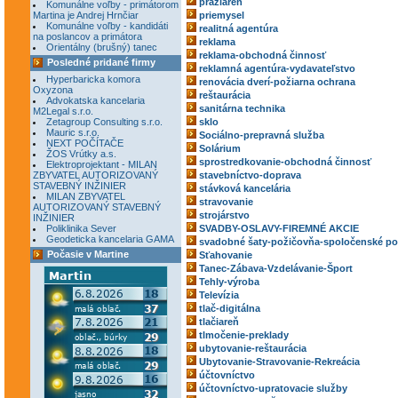
pražiareň
Komunálne voľby - primátorom
Martina je Andrej Hrnčiar
priemysel
Komunálne voľby - kandidáti
realitná agentúra
na poslancov a primátora
reklama
Orientálny (brušný) tanec
reklama-obchodná činnosť
Posledné pridané firmy
reklamná agentúra-vydavateľstvo
Hyperbaricka komora
renovácia dverí-požiarna ochrana
Oxyzona
reštaurácia
Advokatska kancelaria
sanitárna technika
M2Legal s.r.o.
Zetagroup Consulting s.r.o.
sklo
Mauric s.r.o.
Sociálno-prepravná služba
NEXT POČÍTAČE
Solárium
ŽOS Vrútky a.s.
sprostredkovanie-obchodná činnosť
Elektroprojektant - MILAN
ZBYVATEL AUTORIZOVANÝ
stavebníctvo-doprava
STAVEBNÝ INŽINIER
stávková kancelária
MILAN ZBYVATEL
stravovanie
AUTORIZOVANÝ STAVEBNÝ
strojárstvo
INŽINIER
Poliklinika Sever
SVADBY-OSLAVY-FIREMNÉ AKCIE
Geodeticka kancelaria GAMA
svadobné šaty-požičovňa-spoločenské po
Počasie v Martine
Sťahovanie
Tanec-Zábava-Vzdelávanie-Šport
Tehly-výroba
Televízia
tlač-digitálna
tlačiareň
tlmočenie-preklady
ubytovanie-reštaurácia
Ubytovanie-Stravovanie-Rekreácia
účtovníctvo
účtovníctvo-upratovacie služby