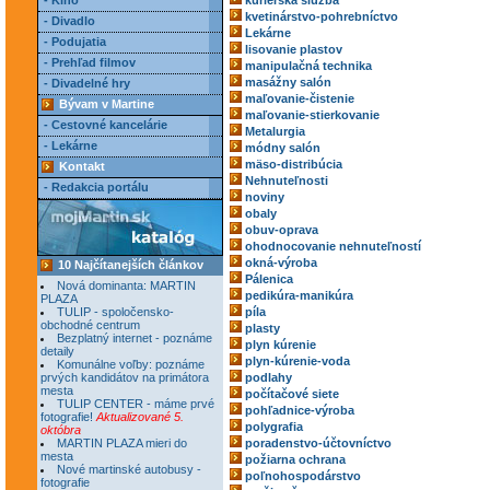
- Kino
kuriérska služba
kvetinárstvo-pohrebníctvo
- Divadlo
Lekárne
- Podujatia
lisovanie plastov
- Prehľad filmov
manipulačná technika
masážny salón
- Divadelné hry
maľovanie-čistenie
Bývam v Martine
maľovanie-stierkovanie
- Cestovné kancelárie
Metalurgia
- Lekárne
módny salón
mäso-distribúcia
Kontakt
Nehnuteľnosti
- Redakcia portálu
noviny
obaly
obuv-oprava
ohodnocovanie nehnuteľností
okná-výroba
10 Najčítanejších článkov
Pálenica
Nová dominanta: MARTIN
pedikúra-manikúra
PLAZA
TULIP - spoločensko-
píla
obchodné centrum
plasty
Bezplatný internet - poznáme
plyn kúrenie
detaily
plyn-kúrenie-voda
Komunálne voľby: poznáme
prvých kandidátov na primátora
podlahy
mesta
počítačové siete
TULIP CENTER - máme prvé
pohľadnice-výroba
fotografie!
Aktualizované 5.
polygrafia
októbra
MARTIN PLAZA mieri do
poradenstvo-účtovníctvo
mesta
požiarna ochrana
Nové martinské autobusy -
poľnohospodárstvo
fotografie