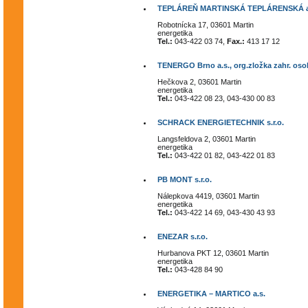
TEPLÁREŇ MARTINSKÁ TEPLÁRENSKÁ a
Robotnícka 17, 03601 Martin
energetika
Tel.:
043-422 03 74,
Fax.:
413 17 12
TENERGO Brno a.s., org.zložka zahr. oso
Hečkova 2, 03601 Martin
energetika
Tel.:
043-422 08 23, 043-430 00 83
SCHRACK ENERGIETECHNIK s.r.o.
Langsfeldova 2, 03601 Martin
energetika
Tel.:
043-422 01 82, 043-422 01 83
PB MONT s.r.o.
Nálepkova 4419, 03601 Martin
energetika
Tel.:
043-422 14 69, 043-430 43 93
ENEZAR s.r.o.
Hurbanova PKT 12, 03601 Martin
energetika
Tel.:
043-428 84 90
ENERGETIKA – MARTICO a.s.