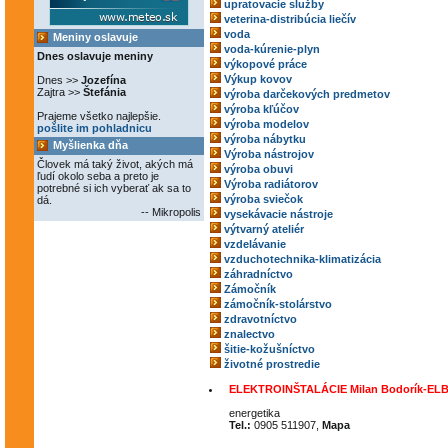
upratovacie služby
veterina-distribúcia liečív
voda
Meniny oslavuje
voda-kúrenie-plyn
Dnes oslavuje meniny
výkopové práce
Výkup kovov
Dnes >>
Jozefína
Zajtra >>
Štefánia
výroba darčekových predmetov
výroba kľúčov
Prajeme všetko najlepšie.
výroba modelov
pošlite im pohladnicu
výroba nábytku
Myšlienka dňa
Výroba nástrojov
Človek má taký život, akých má
výroba obuvi
ľudí okolo seba a preto je
Výroba radiátorov
potrebné si ich vyberať ak sa to
výroba sviečok
dá.
-- Mikropolis
vysekávacie nástroje
výtvarný ateliér
vzdelávanie
vzduchotechnika-klimatizácia
záhradníctvo
Zámočník
zámočník-stolárstvo
zdravotníctvo
znalectvo
šitie-kožušníctvo
životné prostredie
ELEKTROINŠTALÁCIE Milan Bodorík-EL
energetika
Tel.:
0905 511907,
Mapa