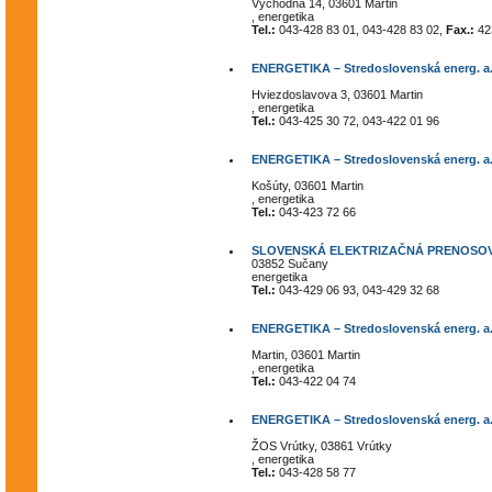
Východná 14, 03601 Martin
, energetika
Tel.:
043-428 83 01, 043-428 83 02,
Fax.:
42
ENERGETIKA – Stredoslovenská energ. a.s
Hviezdoslavova 3, 03601 Martin
, energetika
Tel.:
043-425 30 72, 043-422 01 96
ENERGETIKA – Stredoslovenská energ. a.s
Košúty, 03601 Martin
, energetika
Tel.:
043-423 72 66
SLOVENSKÁ ELEKTRIZAČNÁ PRENOSOVÁ
03852 Sučany
energetika
Tel.:
043-429 06 93, 043-429 32 68
ENERGETIKA – Stredoslovenská energ. a.s
Martin, 03601 Martin
, energetika
Tel.:
043-422 04 74
ENERGETIKA – Stredoslovenská energ. a.s
ŽOS Vrútky, 03861 Vrútky
, energetika
Tel.:
043-428 58 77