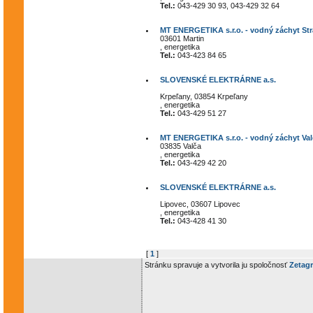
Tel.:
043-429 30 93, 043-429 32 64
MT ENERGETIKA s.r.o. - vodný záchyt St
03601 Martin
, energetika
Tel.:
043-423 84 65
SLOVENSKÉ ELEKTRÁRNE a.s.
Krpeľany, 03854 Krpeľany
, energetika
Tel.:
043-429 51 27
MT ENERGETIKA s.r.o. - vodný záchyt Val
03835 Valča
, energetika
Tel.:
043-429 42 20
SLOVENSKÉ ELEKTRÁRNE a.s.
Lipovec, 03607 Lipovec
, energetika
Tel.:
043-428 41 30
[
1
]
Stránku spravuje a vytvorila ju spoločnosť
Zetagr