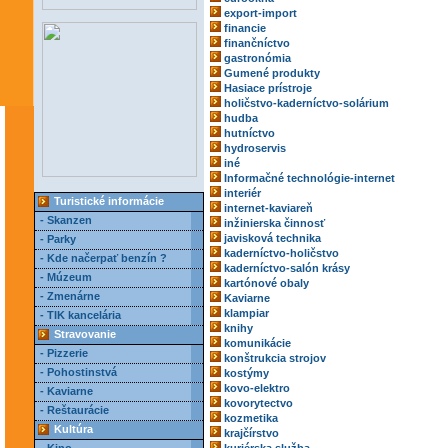
export-import
financie
finančníctvo
gastronómia
Gumené produkty
Hasiace prístroje
holičstvo-kaderníctvo-solárium
hudba
hutníctvo
hydroservis
iné
Informačné technológie-internet
interiér
Turistické informácie
internet-kaviareň
- Skanzen
inžinierska činnosť
javisková technika
- Parky
kaderníctvo-holičstvo
- Kde načerpať benzín ?
kaderníctvo-salón krásy
- Múzeum
kartónové obaly
- Zmenárne
Kaviarne
klampiar
- TIK kancelária
knihy
Stravovanie
komunikácie
- Pizzerie
konštrukcia strojov
- Pohostinstvá
kostýmy
kovo-elektro
- Kaviarne
kovorytectvo
- Reštaurácie
kozmetika
Kultúra
krajčírstvo