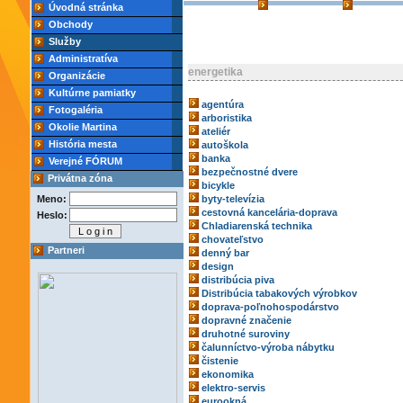
Úvodná stránka
Obchody
Služby
Administratíva
energetika
Organizácie
Kultúrne pamiatky
agentúra
Fotogaléria
arboristika
Okolie Martina
ateliér
História mesta
autoškola
banka
Verejné FÓRUM
bezpečnostné dvere
Privátna zóna
bicykle
Meno:
byty-televízia
cestovná kancelária-doprava
Heslo:
Chladiarenská technika
chovateľstvo
Partneri
denný bar
design
distribúcia piva
Distribúcia tabakových výrobkov
doprava-poľnohospodárstvo
dopravné značenie
druhotné suroviny
čalunníctvo-výroba nábytku
čistenie
ekonomika
elektro-servis
eurookná