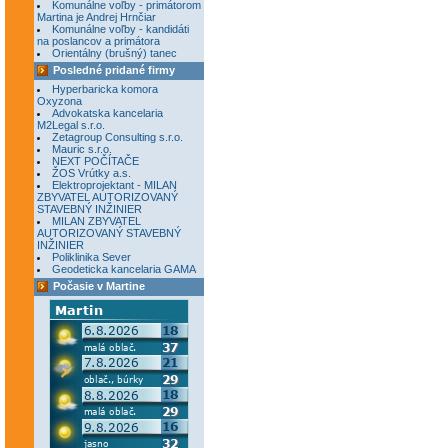
Komunálne voľby - primátorom
Martina je Andrej Hrnčiar
Komunálne voľby - kandidáti
na poslancov a primátora
Orientálny (brušný) tanec
Posledné pridané firmy
Hyperbaricka komora
Oxyzona
Advokatska kancelaria
M2Legal s.r.o.
Zetagroup Consulting s.r.o.
Mauric s.r.o.
NEXT POČÍTAČE
ŽOS Vrútky a.s.
Elektroprojektant - MILAN
ZBYVATEL AUTORIZOVANÝ
STAVEBNÝ INŽINIER
MILAN ZBYVATEL
AUTORIZOVANÝ STAVEBNÝ
INŽINIER
Poliklinika Sever
Geodeticka kancelaria GAMA
Počasie v Martine