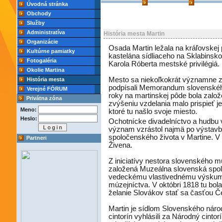
Úvodná stránka
Obchody
Služby
Administratíva
História mesta Martin
Organizácie
Osada Martin ležala na kráľovskej
Kultúrne pamiatky
kastelána sídliaceho na Sklabinsk
Fotogaléria
Karola Róberta mestské privilégiá.
Okolie Martina
Mesto sa niekoľkokrát významne za
História mesta
podpísali Memorandum slovenského 
Verejné FÓRUM
roky na martinskej pôde bola zalo
Privátna zóna
zvýšeniu vzdelania malo prispieť 
Meno:
ktoré tu našlo svoje miesto.
Heslo:
Ochotnícke divadelníctvo a hudbu 
význam vzrástol najmä po výstavb
spoločenského života v Martine. V
Partneri
Živena.
Z iniciatívy nestora slovenského 
založená Muzeálna slovenská spol
vedeckému vlastivednému výskumu
múzejníctva. V októbri 1818 tu bol
želanie Slovákov stať sa časťou Č
Martin je sídlom Slovenského nár
cintorín vyhlásili za Národný cinto