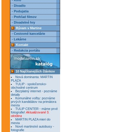
- Kino
- Divadlo
- Podujatia
- Prehľad filmov
- Divadelné hry
Bývam v Martine
- Cestovné kancelárie
- Lekárne
Kontakt
- Redakcia portálu
10 Najčítanejších článkov
Nová dominanta: MARTIN
PLAZA
TULIP - spoločensko-
obchodné centrum
Bezplatný internet - poznáme
detaily
Komunálne voľby: poznáme
prvých kandidátov na primátora
mesta
TULIP CENTER - máme prvé
fotografie!
Aktualizované 5.
októbra
MARTIN PLAZA mieri do
mesta
Nové martinské autobusy -
fotografie