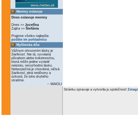
Meniny oslavuje
Dnes oslavuje meniny
Dnes >>
Jozefína
Zajtra >>
Štefánia
Prajeme všetko najlepšie.
pošlite im pohladnicu
Myšlienka dňa
Vážnym ohrozením lásky je
žiarlivosť. Nie tá, vyvolaná
pôvabom alebo koketnosťou,
ktorá môže jedine vznietiť
neistotu, nerozhodnú lásku.
Nebezpečná je chorobná, ničivá
žiarlivosť, plná nedôvery a
úzkosti, že toho druhého
stratíme.
-- MAIOLI
Stránku spravuje a vytvorila ju spoločnosť
Zetagr