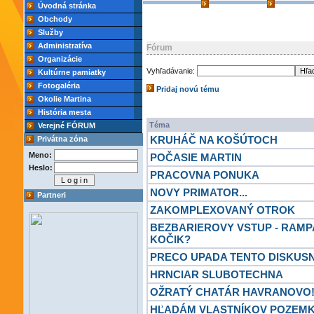
Úvodná stránka
Obchody
Služby
Administratíva
Fórum
Organizácie
Vyhľadávanie:
Kultúrne pamiatky
Fotogaléria
Pridaj novú tému
Okolie Martina
História mesta
Téma
Verejné FÓRUM
KRUHÁČ NA KOŠÚTOCH
Privátna zóna
Meno:
POČASIE MARTIN
Heslo:
PRACOVNA PONUKA
NOVY PRIMATOR...
Partneri
ZAKOMPLEXOVANÝ OTROK
BEZBARIEROVY VSTUP - RAMP
KOČIK?
PRECO UPADA TENTO DISKUS
HRNCIAR SLUBOTECHNA
OŽRATÝ CHATÁR HAVRANOVO!
HĽADÁM VLASTNÍKOV POZEMK