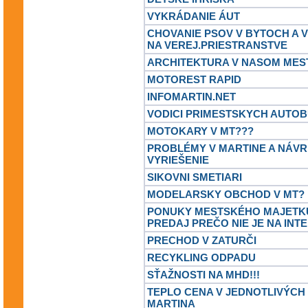
VYKRÁDANIE ÁUT
CHOVANIE PSOV V BYTOCH A 
NA VEREJ.PRIESTRANSTVE
ARCHITEKTURA V NASOM MES
MOTOREST RAPID
INFOMARTIN.NET
VODICI PRIMESTSKYCH AUTO
MOTOKARY V MT???
PROBLÉMY V MARTINE A NÁVR
VYRIEŠENIE
SIKOVNI SMETIARI
MODELARSKY OBCHOD V MT?
PONUKY MESTSKÉHO MAJETKU
PREDAJ PREČO NIE JE NA INT
PRECHOD V ZATURČI
RECYKLING ODPADU
SŤAŽNOSTI NA MHD!!!
TEPLO CENA V JEDNOTLIVÝCH
MARTINA