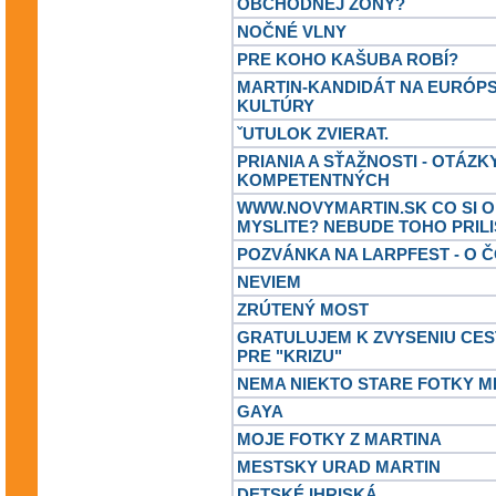
OBCHODNEJ ZONY?
NOČNÉ VLNY
PRE KOHO KAŠUBA ROBÍ?
MARTIN-KANDIDÁT NA EURÓP
KULTÚRY
ˇUTULOK ZVIERAT.
PRIANIA A SŤAŽNOSTI - OTÁZK
KOMPETENTNÝCH
WWW.NOVYMARTIN.SK CO SI O
MYSLITE? NEBUDE TOHO PRILI
POZVÁNKA NA LARPFEST - O Č
NEVIEM
ZRÚTENÝ MOST
GRATULUJEM K ZVYSENIU CE
PRE "KRIZU"
NEMA NIEKTO STARE FOTKY M
GAYA
MOJE FOTKY Z MARTINA
MESTSKY URAD MARTIN
DETSKÉ IHRISKÁ