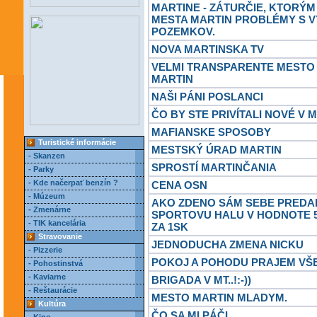
MARTINE - ZÁTURČIE, KTORÝM
MESTA MARTIN PROBLÉMY S V
POZEMKOV.
NOVA MARTINSKA TV
VELMI TRANSPARENTE MESTO
MARTIN
NAŠI PÁNI POSLANCI
ČO BY STE PRIVÍTALI NOVÉ V 
MAFIANSKE SPOSOBY
Turistické informácie
MESTSKÝ ÚRAD MARTIN
- Skanzen
SPROSTÍ MARTINČANIA
- Parky
- Kde načerpať benzín ?
CENA OSN
- Múzeum
AKO ZDENO SÁM SEBE PREDA
- Zmenárne
SPORTOVU HALU V HODNOTE 5
- TIK kancelária
ZA 1SK
Stravovanie
JEDNODUCHA ZMENA NICKU
- Pizzerie
POKOJ A POHODU PRAJEM VŠ
- Pohostinstvá
- Kaviarne
BRIGADA V MT..!:-))
- Reštaurácie
MESTO MARTIN MLADYM.
Kultúra
ČO SA MI PÁČI