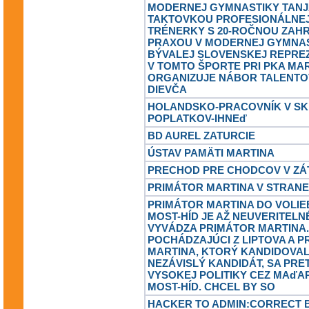
MODERNEJ GYMNASTIKY TANJ
TAKTOVKOU PROFESIONÁLNE
TRÉNERKY S 20-ROČNOU ZAH
PRAXOU V MODERNEJ GYMNAS
BÝVALEJ SLOVENSKEJ REPRE
V TOMTO ŠPORTE PRI PKA MAR
ORGANIZUJE NÁBOR TALENT
DIEVČA
HOLANDSKO-PRACOVNÍK V SK
POPLATKOV-IHNEď
BD AUREL ZATURCIE
ÚSTAV PAMÄTI MARTINA
PRECHOD PRE CHODCOV V ZÁ
PRIMÁTOR MARTINA V STRANE
PRIMÁTOR MARTINA DO VOLIE
MOST-HÍD JE AŽ NEUVERITELN
VYVÁDZA PRIMÁTOR MARTINA
POCHÁDZAJÚCI Z LIPTOVA A 
MARTINA, KTORÝ KANDIDOVA
NEZÁVISLÝ KANDIDÁT, SA PRE
VYSOKEJ POLITIKY CEZ MAďA
MOST-HÍD. CHCEL BY SO
HACKER TO ADMIN:CORRECT B