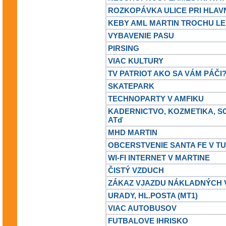
ROZKOPÁVKA ULICE PRI HLAV
KEBY AML MARTIN TROCHU LE
VYBAVENIE PASU
PIRSING
VIAC KULTURY
TV PATRIOT AKO SA VÁM PÁČI
SKATEPARK
TECHNOPARTY V AMFIKU
KADERNICTVO, KOZMETIKA, S
ATď
MHD MARTIN
OBCERSTVENIE SANTA FE V TU
WI-FI INTERNET V MARTINE
ČISTÝ VZDUCH
ZÁKAZ VJAZDU NÁKLADNÝCH V
URADY, HL.POSTA (MT1)
VIAC AUTOBUSOV
FUTBALOVE IHRISKO