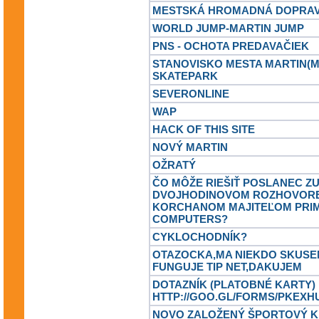
MESTSKÁ HROMADNÁ DOPRA
WORLD JUMP-MARTIN JUMP
PNS - OCHOTA PREDAVAČIEK
STANOVISKO MESTA MARTIN(M
SKATEPARK
SEVERONLINE
WAP
HACK OF THIS SITE
NOVÝ MARTIN
OŽRATÝ
ČO MÔŽE RIEŠIŤ POSLANEC Z
DVOJHODINOVOM ROZHOVORE 
KORCHANOM MAJITEĽOM PRI
COMPUTERS?
CYKLOCHODNÍK?
OTAZOCKA,MA NIEKDO SKUSE
FUNGUJE TIP NET,DAKUJEM
DOTAZNÍK (PLATOBNÉ KARTY)
HTTP://GOO.GL/FORMS/PKEX
NOVO ZALOŽENÝ ŠPORTOVÝ 