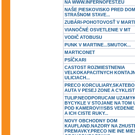
NA WWW.INFERNOFEST.EU
NAŠE PIESKOVISKO PRED DOM
STRAŠNOM STAVE...
ZUBÁRI-POHOTOVOSŤ V MART
VIANOČNÉ OSVETLENIE V MT
VODIČ ATOBUSU
PUNK V MARTINE...SMUTOK...
MARTICONET
PSÍČKARI
CASTOST ROZMIESTNENIA
VELKOKAPACITNYCH KONTAJ
ULICIACH...
PRECO KORCULIARY,SKATEBO
AUTA V PESEJ ZONE A CYKLISTI
TULIP.NEODPORUCAM UZAMYK
BYCYKLE V STOJANE NA TOM
POD KAMEROV!!!SBS VEDENIE
A ICH CISTE RUKY...
NOVY OBCHODNY DOM
KAUFLAND.NAZORY NA ZHUST
PREMAVKY.PRECO NIE INE MIE