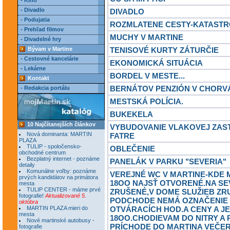
- Kino
- Divadlo
DIVADLO
- Podujatia
ROZMLATENE CESTY-KATASTR
- Prehľad filmov
MUCHY V MARTINE
- Divadelné hry
Bývam v Martine
TENISOVÉ KURTY ZÁTURČIE
- Cestovné kancelárie
EKONOMICKÁ SITUÁCIA
- Lekárne
BORDEL V MESTE...
Kontakt
BERNÁTOV PENZIÓN V CHORV
- Redakcia portálu
MESTSKÁ POLÍCIA.
BUKEKELA
10 Najčítanejších článkov
VYBUDOVANIE VLAKOVEJ ZAS
Nová dominanta: MARTIN
FATRE
PLAZA
TULIP - spoločensko-
OBLEČENIE
obchodné centrum
Bezplatný internet - poznáme
PANELÁK V PARKU "SEVERIA"
detaily
Komunálne voľby: poznáme
VEREJNÉ WC V MARTINE-KDE
prvých kandidátov na primátora
18OO NAJSŤ OTVORENÉ.NA S
mesta
TULIP CENTER - máme prvé
ZRUŠENÉ,V DOME SLUŽIEB ZR
fotografie!
Aktualizované 5.
PODCHODE NEMÁ OZNAČENIE
októbra
MARTIN PLAZA mieri do
OTVÁRACÍCH HOD.A CENY A JE
mesta
18OO.CHODIEVAM DO NITRY A 
Nové martinské autobusy -
PRÍCHODE DO MARTINA VEČER
fotografie