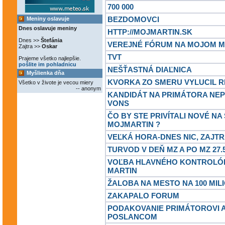
700 000
BEZDOMOVCI
Meniny oslavuje
Dnes oslavuje meniny
HTTP://MOJMARTIN.SK
Dnes >>
Štefánia
VEREJNÉ FÓRUM NA MOJOM M
Zajtra >>
Oskar
TVT
Prajeme všetko najlepšie.
pošlite im pohladnicu
NEŠŤASTNÁ DIAĽNICA
Myšlienka dňa
KVORKA ZO SMERU VYLUCIL 
Všetko v živote je vecou miery
-- anonym
KANDIDÁT NA PRIMÁTORA NEP
VONS
ČO BY STE PRIVÍTALI NOVÉ N
MOJMARTIN ?
VEĽKÁ HORA-DNES NIC, ZAJTR
TURVOD V DEŇ MZ A PO MZ 27.5
VOĽBA HLAVNÉHO KONTROLÓ
MARTIN
ŽALOBA NA MESTO NA 100 MIL
ZAKAPALO FORUM
PODAKOVANIE PRIMÁTOROVI 
POSLANCOM