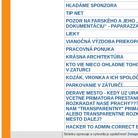
HĽADÁME SPONZORA
TIP NET
POZOR NA FARSKÉHO A JEHO 
DOKUMENTÁCIU“ - PAPARAZZ
LIEKY
VIANOČNÁ VÝZDOBA PRIEKOP
PRACOVNÁ PONUKA
KRÁSNA ARCHITEKTÚRA
KTO VIE NIECO OHLADNE TOH
V ZATURCI
KOZÁK, VRONKA A ICH SPOLO
PARKOVANIE V ZÁTURČÍ..............
DERAVE MESTO - KEDY UZ URA
VCETNE PRIMATORA PRESTAN
ROZKRADAT NASE PRACHY???
NAM "TRANSPARENTNY" PRIM
ALEBO TRANSPARENTNE ROZ
MESTO DALEJ?
HACKER TO ADMIN:CORRECT B
Stránku spravuje a vytvorila ju spoločnosť
Zetagr