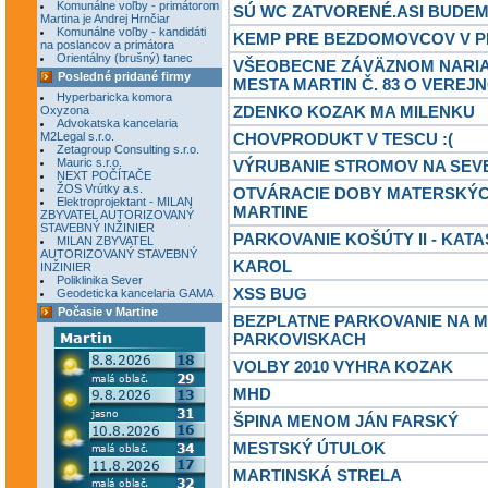
Komunálne voľby - primátorom
SÚ WC ZATVORENÉ.ASI BUDE
Martina je Andrej Hrnčiar
Komunálne voľby - kandidáti
KEMP PRE BEZDOMOVCOV V P
na poslancov a primátora
Orientálny (brušný) tanec
VŠEOBECNE ZÁVÄZNOM NARIA
Posledné pridané firmy
MESTA MARTIN Č. 83 O VEREJ
Hyperbaricka komora
ZDENKO KOZAK MA MILENKU
Oxyzona
Advokatska kancelaria
M2Legal s.r.o.
CHOVPRODUKT V TESCU :(
Zetagroup Consulting s.r.o.
Mauric s.r.o.
VÝRUBANIE STROMOV NA SEV
NEXT POČÍTAČE
ŽOS Vrútky a.s.
OTVÁRACIE DOBY MATERSKÝC
Elektroprojektant - MILAN
MARTINE
ZBYVATEL AUTORIZOVANÝ
STAVEBNÝ INŽINIER
PARKOVANIE KOŠÚTY II - KAT
MILAN ZBYVATEL
AUTORIZOVANÝ STAVEBNÝ
KAROL
INŽINIER
Poliklinika Sever
XSS BUG
Geodeticka kancelaria GAMA
Počasie v Martine
BEZPLATNE PARKOVANIE NA 
PARKOVISKACH
VOLBY 2010 VYHRA KOZAK
MHD
ŠPINA MENOM JÁN FARSKÝ
MESTSKÝ ÚTULOK
MARTINSKÁ STRELA