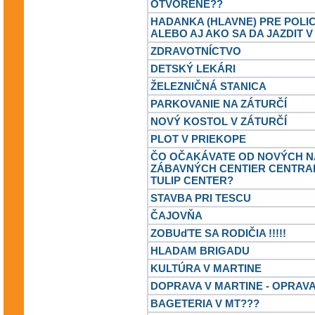
OTVORENE??
HADANKA (HLAVNE) PRE POLI
ALEBO AJ AKO SA DA JAZDIT V
ZDRAVOTNÍCTVO
DETSKÝ LEKÁRI
ŽELEZNIČNÁ STANICA
PARKOVANIE NA ZÁTURČÍ
NOVÝ KOSTOL V ZÁTURČÍ
PLOT V PRIEKOPE
ČO OČAKÁVATE OD NOVÝCH 
ZÁBAVNÝCH CENTIER CENTRA
TULIP CENTER?
STAVBA PRI TESCU
ČAJOVŇA
ZOBUďTE SA RODIČIA !!!!!
HLADAM BRIGADU
KULTÚRA V MARTINE
DOPRAVA V MARTINE - OPRAV
BAGETERIA V MT???