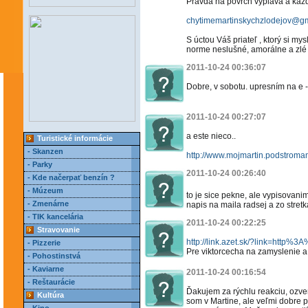
Pravda na povrch vypláva a každé
chytimemartinskychzlodejov@g
S úctou Váš priateľ , ktorý si my
norme neslušné, amorálne a zlé
2011-10-24 00:36:07
Dobre, v sobotu. upresním na e 
2011-10-24 00:27:07
a este nieco..
Turistické informácie
- Skanzen
http://www.mojmartin.podstroma
- Parky
2011-10-24 00:26:40
- Kde načerpať benzín ?
- Múzeum
to je sice pekne, ale vypisovan
- Zmenárne
napis na maila radsej a zo stretk
- TIK kancelária
2011-10-24 00:22:25
Stravovanie
http://link.azet.sk/?link=htt
- Pizzerie
Pre viktorcecha na zamyslenie a
- Pohostinstvá
- Kaviarne
2011-10-24 00:16:54
- Reštaurácie
Ďakujem za rýchlu reakciu, ozve
Kultúra
som v Martine, ale veľmi dobre 