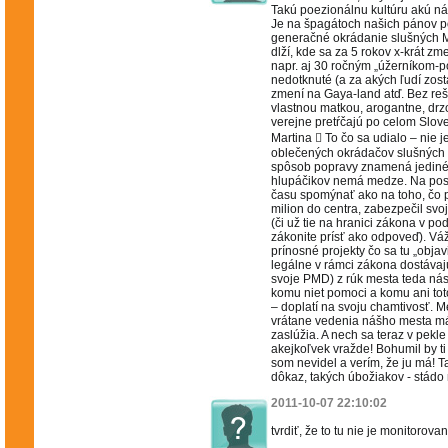
Takú poezionálnu kultúru akú ná
Je na špagátoch našich pánov p
generačné okrádanie slušných M
dlží, kde sa za 5 rokov x-krát z
napr. aj 30 ročným „úžerníkom-po
nedotknuté (a za akých ľudí zost
zmení na Gaya-land atď. Bez reš
vlastnou matkou, arogantne, drz
verejne pretŕčajú po celom Slov
Martina  To čo sa udialo – nie 
oblečených okrádačov slušných 
spôsob popravy znamená jediné
hlupáčikov nemá medze. Na pos
času spomýnať ako na toho, čo p
milion do centra, zabezpečil sv
(či už tie na hranici zákona v p
zákonite prísť ako odpoveď). Váž
prínosné projekty čo sa tu „objav
legálne v rámci zákona dostávaj
svoje PMD) z rúk mesta teda nás 
komu niet pomoci a komu ani toto
– doplatí na svoju chamtivosť. M
vrátane vedenia nášho mesta má 
zaslúžia. A nech sa teraz v pekl
akejkoľvek vražde! Bohumil by ti
som nevidel a verím, že ju má! 
dôkaz, takých úbožiakov - stádo
2011-10-07 22:10:02
tvrdiť, že to tu nie je monitorova