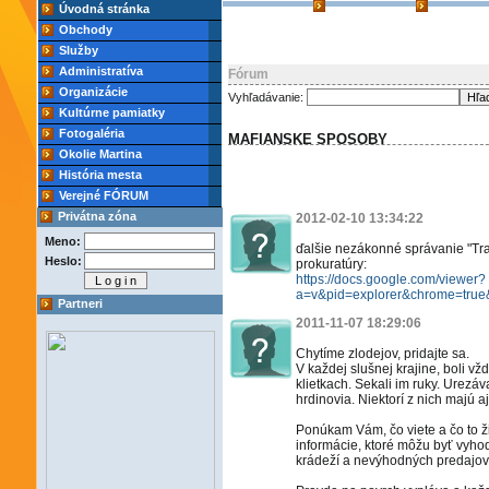
Úvodná stránka
Obchody
Služby
Administratíva
Fórum
Organizácie
Vyhľadávanie:
Kultúrne pamiatky
Fotogaléria
MAFIANSKE SPOSOBY
Okolie Martina
História mesta
Verejné FÓRUM
Privátna zóna
2012-02-10 13:34:22
Meno:
ďalšie nezákonné správanie "Tra
Heslo:
prokuratúry:
https://docs.google.com/viewer?
a=v&pid=explorer&chrome=tr
Partneri
2011-11-07 18:29:06
Chytíme zlodejov, pridajte sa.
V každej slušnej krajine, boli vžd
klietkach. Sekali im ruky. Urezáv
hrdinovia. Niektorí z nich majú a
Ponúkam Vám, čo viete a čo to ži
informácie, ktoré môžu byť vyho
krádeží a nevýhodných predajov 