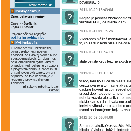
povedala.. lol
2011-10-20 16:43:04
Meniny oslavuje
Dnes oslavuje meniny
udajne je podana ziadost o trest
vrazdou M.K., vie niekto viac?...
Dnes >>
Štefánia
Zajtra >>
Oskar
2011-10-11 09:05:26
Prajeme všetko najlepšie.
pošlite im pohladnicu
Viktorcech môžeš monitorovať, 
Myšlienka dňa
to, čo sa tu o ňom píše a nevysele
1. robot nesmie ublizit ludskej
bytosti alebo necinnostou
2011-10-10 11:54:18
sposobit, ze ludskej bytosti bude
sposobena skoda. 2. robot musi
stale tie iste kecy bez nejakyc
posluchat ludsku bytost okrem
pripadov, ked rozkaz je v rozpore
s prvym zakonom. 3. robot musi
chranit svoju existenciu, okrem
2011-10-09 11:19:37
pripadov, ze tato ochrana je v
rozpore s prvym a druhym
vsetky fora tykajuce sa mesta 
zakonom.
cenzurované a to hlavne ak sa t
-- tri zakony robotiky, Isaac
osobne hovoril na co nevedel odp
Asimov
si bud debil alebo priamo primato
nebola vražda ale čistka a čo ni
niekto kym sa da. chvala mu bu
leniví zdvihnut zadok a nieco urob
usami podporujeme hajzlov vsad
2011-10-08 09:44:09
Som proti akejkoľvek vražde! Vi
hlbšie súvislosti, takých jednodu