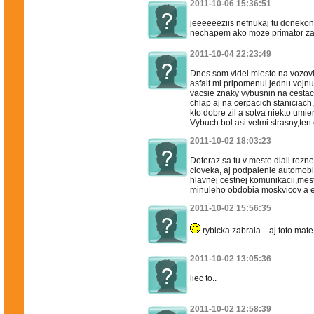
2011-10-06 15:36:51
jeeeeeeziis nefnukaj tu donekon
nechapem ako moze primator za v
2011-10-04 22:23:49
Dnes som videl miesto na vozov
asfalt mi pripomenul jednu vojn
vacsie znaky vybusnin na cestac
chlap aj na cerpacich stanicia
kto dobre zil a sotva niekto umie
Vybuch bol asi velmi strasny,ten
2011-10-02 18:03:23
Doteraz sa tu v meste diali rozne
cloveka, aj podpalenie automobi
hlavnej cestnej komunikacii,mes
minuleho obdobia moskvicov a 
2011-10-02 15:56:35
rybicka zabrala... aj toto mate
2011-10-02 13:05:36
liec to..
2011-10-02 12:58:39