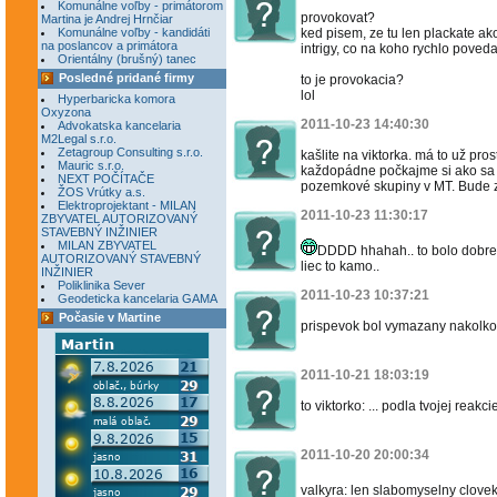
Komunálne voľby - primátorom
provokovat?
Martina je Andrej Hrnčiar
Komunálne voľby - kandidáti
ked pisem, ze tu len plackate ako 
na poslancov a primátora
intrigy, co na koho rychlo povedat
Orientálny (brušný) tanec
Posledné pridané firmy
to je provokacia?
lol
Hyperbaricka komora
Oxyzona
2011-10-23 14:40:30
Advokatska kancelaria
M2Legal s.r.o.
Zetagroup Consulting s.r.o.
kašlite na viktorka. má to už pro
Mauric s.r.o.
každopádne počkajme si ako sa 
NEXT POČÍTAČE
pozemkové skupiny v MT. Bude 
ŽOS Vrútky a.s.
Elektroprojektant - MILAN
2011-10-23 11:30:17
ZBYVATEL AUTORIZOVANÝ
STAVEBNÝ INŽINIER
MILAN ZBYVATEL
DDDD hhahah.. to bolo dobre
AUTORIZOVANÝ STAVEBNÝ
liec to kamo..
INŽINIER
Poliklinika Sever
2011-10-23 10:37:21
Geodeticka kancelaria GAMA
Počasie v Martine
prispevok bol vymazany nakolko o
2011-10-21 18:03:19
to viktorko: ... podla tvojej reakcie
2011-10-20 20:00:34
valkyra: len slabomyselny clov