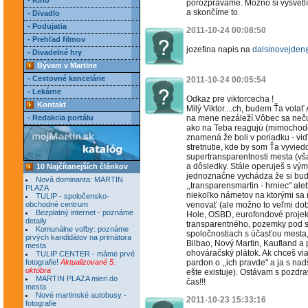
- Kino
porozprávame. Možno si vysvetlím
a skončíme to.
- Divadlo
- Podujatia
2011-10-24 00:08:50
- Prehľad filmov
jozefina napis na
dalsinovejden
- Divadelné hry
Bývam v Martine
- Cestovné kancelárie
2011-10-24 00:05:54
- Lekárne
Odkaz pre viktorcecha !
Kontakt
Milý Viktor....ch, budem Ťa volať
- Redakcia portálu
na mene nezáleží.Vôbec sa neču
ako na Teba reagujú (mimochodo
znamená že boli v poriadku - viď
stretnutie, kde by som Ťa vyvied
supertransparentnosti mesta (však
a dôsledky. Stále operuješ s vým
10 Najčítanejších článkov
jednoznačne vychádza že si buď
Nová dominanta: MARTIN
,,transparensmartin - hrniec" ale
PLAZA
niekoľko námetov na ktorými sa
TULIP - spoločensko-
obchodné centrum
venovať (ale možno to veľmi dobr
Bezplatný internet - poznáme
Hole, OSBD, eurofondové projekt
detaily
transparentného, pozemky pod s
Komunálne voľby: poznáme
spoločnostiach s účasťou mesta
prvých kandidátov na primátora
Bilbao, Nový Martin, Kaufland a p
mesta
ohováračský plátok. Ak chceš via
TULIP CENTER - máme prvé
fotografie!
Aktualizované 5.
pardon o ,,ich pravde" a ja s n
októbra
ešte existuje). Ostávam s pozdr
MARTIN PLAZA mieri do
čas!!!
mesta
Nové martinské autobusy -
2011-10-23 15:33:16
fotografie