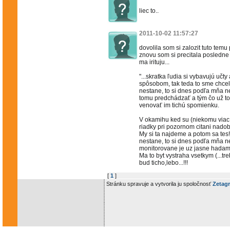
liec to..
2011-10-02 11:57:27
dovolila som si zalozit tuto temu 
znovu som si precitala posledne r
ma irituju...
"...skratka ľudia si vybavujú uč
spôsobom, tak teda to sme chceli 
nestane, to si dnes podľa mňa ne
tomu predchádzať a tým čo už to
venovať im tichú spomienku.
V okamihu ked su (niekomu viac,
riadky pri pozornom citani nado
My si ta najdeme a potom sa tes!!!.
nestane, to si dnes podľa mňa nem
monitorovane je uz jasne hadam
Ma to byt vystraha vsetkym (...t
bud ticho,lebo...!!!
[
1
]
Stránku spravuje a vytvorila ju spoločnosť
Zetagr