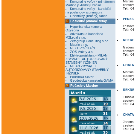
Martins
Komunálne voľby - primátorom
cestov
Martina je Andrej Hrnčiar
Tel.:
04
Komunálne voľby - kandidáti
na poslancov a primátora
Orientálny (brušný) tanec
PENZI
Posledné pridané firmy
cestov
Hyperbaricka komora
Tel.:
04
Oxyzona
Advokatska kancelaria
M2Legal s.r.o.
REKRE
Zetagroup Consulting s.r.o.
Mauric s.r.o.
Gadersk
NEXT POČÍTAČE
cestov
ŽOS Vrútky a.s.
Tel.:
04
Elektroprojektant - MILAN
ZBYVATEL AUTORIZOVANÝ
STAVEBNÝ INŽINIER
CHATA 
MILAN ZBYVATEL
AUTORIZOVANÝ STAVEBNÝ
Martins
INŽINIER
cestov
Poliklinika Sever
Tel.:
04
Geodeticka kancelaria GAMA
Počasie v Martine
REKRE
Trusal
cestov
Tel.:
04
CHATA
Jasensk
cestov
Tel.:
04