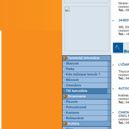
Strane-
cestov
Tel.:
09
JASED 
385, 03
cestov
Tel.:
+4
Turistické informácie
- Skanzen
LYŽIAR
- Parky
Thurzov
- Kde načerpať benzín ?
cestov
Tel.:
04
- Múzeum
- Zmenárne
AUTOC
- TIK kancelária
Kolónia
Stravovanie
cestov
- Pizzerie
Tel.:
04
- Pohostinstvá
CHATA
- Kaviarne
03601 M
- Reštaurácie
cestov
Tel.:
04
Kultúra