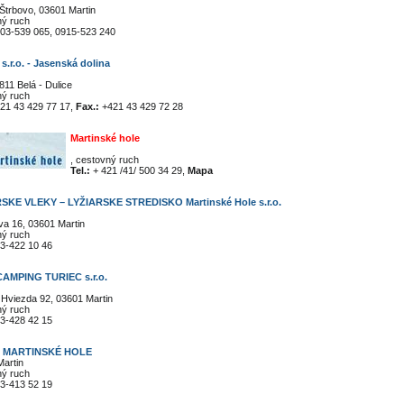
Štrbovo, 03601 Martin
ný ruch
03-539 065, 0915-523 240
s.r.o. - Jasenská dolina
811 Belá - Dulice
ný ruch
21 43 429 77 17,
Fax.:
+421 43 429 72 28
Martinské hole
, cestovný ruch
Tel.:
+ 421 /41/ 500 34 29,
Mapa
SKE VLEKY – LYŽIARSKE STREDISKO Martinské Hole s.r.o.
a 16, 03601 Martin
ný ruch
3-422 10 46
AMPING TURIEC s.r.o.
 Hviezda 92, 03601 Martin
ný ruch
3-428 42 15
 MARTINSKÉ HOLE
artin
ný ruch
3-413 52 19