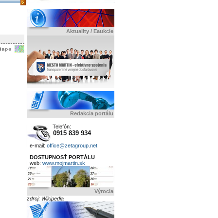
Aktuality / Eaukcie
Redakcia portálu
Telefón:
0915 839 934
e-mail:
office@zetagroup.net
DOSTUPNOSŤ PORTÁLU
web:
www.mojmartin.sk
Výrocia
zdroj: Wikipedia