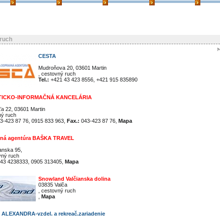
ruch
CESTA
Mudroňova 20, 03601 Martin
, cestovný ruch
Tel.:
+421 43 423 8556, +421 915 835890
TICKO-INFORMAČNÁ KANCELÁRIA
a 22, 03601 Martin
ný ruch
3-423 87 76, 0915 833 963,
Fax.:
043-423 87 76,
Mapa
vná agentúra BAŠKA TRAVEL
anska 95,
vný ruch
43 4238333, 0905 313405,
Mapa
Snowland Valčianska dolina
03835 Valča
, cestovný ruch
,
Mapa
ALEXANDRA-vzdel. a rekreač.zariadenie