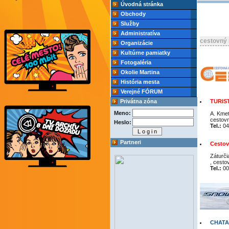
Úvodná stránka
Obchody
Služby
Administratíva
cestovný 
Organizácie
Kultúrne pamiatky
Fotogaléria
Okolie Martina
História mesta
Verejné FÓRUM
Privátna zóna
TURIS
Meno:
A. Kmeť
cestov
Heslo:
Tel.:
04
Partneri
Cesto
Záturči
, cesto
Tel.:
00
CHATA 