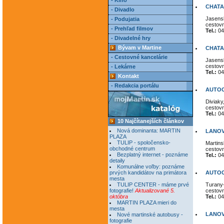
- Kino
CHATA 
- Divadlo
Jasensk
- Podujatia
cestov
- Prehľad filmov
Tel.:
04
- Divadelné hry
Bývam v Martine
CHATA 
- Cestovné kancelárie
Jasensk
cestov
- Lekárne
Tel.:
04
Kontakt
- Redakcia portálu
AUTOC
Diviaky
cestov
Tel.:
04
10 Najčítanejších článkov
Nová dominanta: MARTIN
LANOV
PLAZA
TULIP - spoločensko-
Martins
obchodné centrum
cestov
Bezplatný internet - poznáme
Tel.:
04
detaily
Komunálne voľby: poznáme
prvých kandidátov na primátora
AUTO
mesta
TULIP CENTER - máme prvé
Turany
fotografie!
Aktualizované 5.
cestov
októbra
Tel.:
04
MARTIN PLAZA mieri do
mesta
LANOV
Nové martinské autobusy -
fotografie