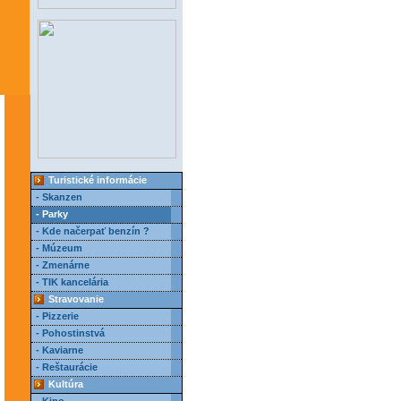
Turistické informácie
- Skanzen
- Parky
- Kde načerpať benzín ?
- Múzeum
- Zmenárne
- TIK kancelária
Stravovanie
- Pizzerie
- Pohostinstvá
- Kaviarne
- Reštaurácie
Kultúra