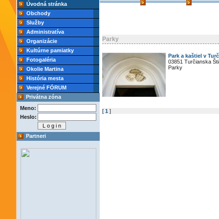
Úvodná stránka
Obchody
Služby
Administratíva
Parky
Organizácie
Kultúrne pamiatky
Park a kaštiel v Tur
Fotogaléria
03851 Turčianska Št
Parky
Okolie Martina
História mesta
Verejné FÓRUM
Privátna zóna
Meno:
[
1
]
Heslo:
Partneri