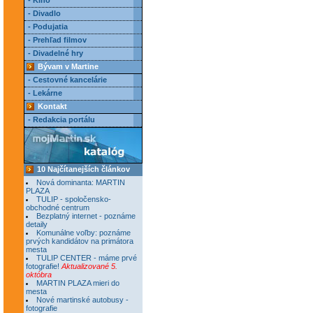
- Kino
- Divadlo
- Podujatia
- Prehľad filmov
- Divadelné hry
Bývam v Martine
- Cestovné kancelárie
- Lekárne
Kontakt
- Redakcia portálu
10 Najčítanejších článkov
Nová dominanta: MARTIN
PLAZA
TULIP - spoločensko-
obchodné centrum
Bezplatný internet - poznáme
detaily
Komunálne voľby: poznáme
prvých kandidátov na primátora
mesta
TULIP CENTER - máme prvé
fotografie!
Aktualizované 5.
októbra
MARTIN PLAZA mieri do
mesta
Nové martinské autobusy -
fotografie