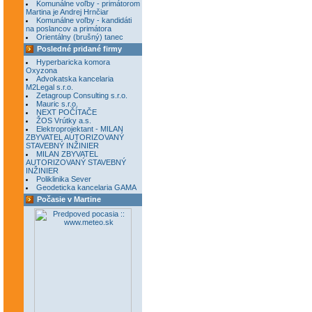
Komunálne voľby - primátorom
Martina je Andrej Hrnčiar
Komunálne voľby - kandidáti
na poslancov a primátora
Orientálny (brušný) tanec
Posledné pridané firmy
Hyperbaricka komora
Oxyzona
Advokatska kancelaria
M2Legal s.r.o.
Zetagroup Consulting s.r.o.
Mauric s.r.o.
NEXT POČÍTAČE
ŽOS Vrútky a.s.
Elektroprojektant - MILAN
ZBYVATEL AUTORIZOVANÝ
STAVEBNÝ INŽINIER
MILAN ZBYVATEL
AUTORIZOVANÝ STAVEBNÝ
INŽINIER
Poliklinika Sever
Geodeticka kancelaria GAMA
Počasie v Martine