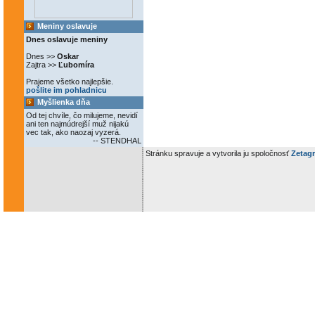
Meniny oslavuje
Dnes oslavuje meniny
Dnes >>
Oskar
Zajtra >>
Ľubomíra
Prajeme všetko najlepšie.
pošlite im pohladnicu
Myšlienka dňa
Od tej chvíle, čo milujeme, nevidí
ani ten najmúdrejší muž nijakú
vec tak, ako naozaj vyzerá.
-- STENDHAL
Stránku spravuje a vytvorila ju spoločnosť
Zetagr