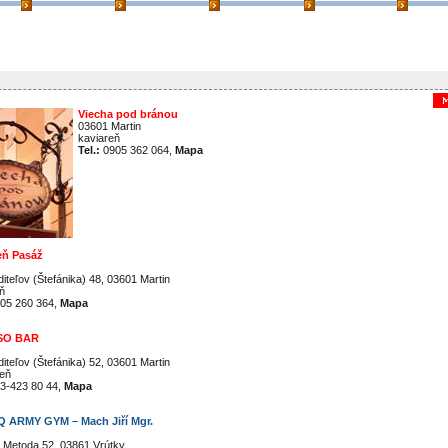
Viecha pod bránou
03601 Martin
kaviareň
Tel.:
0905 362 064,
Mapa
eň Pasáž
iteľov (Štefánika) 48, 03601 Martin
ň
05 260 364,
Mapa
SO BAR
iteľov (Štefánika) 52, 03601 Martin
reň
3-423 80 44,
Mapa
 ARMY GYM – Mach Jiří Mgr.
a Metoda 52, 03861 Vrútky