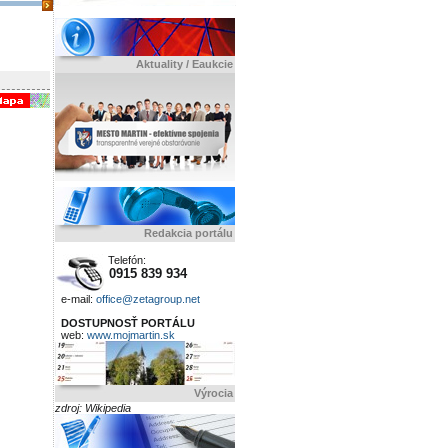
Aktuality / Eaukcie
Redakcia portálu
Telefón:
0915 839 934
e-mail:
office@zetagroup.net
DOSTUPNOSŤ PORTÁLU
web:
www.mojmartin.sk
Výrocia
zdroj: Wikipedia