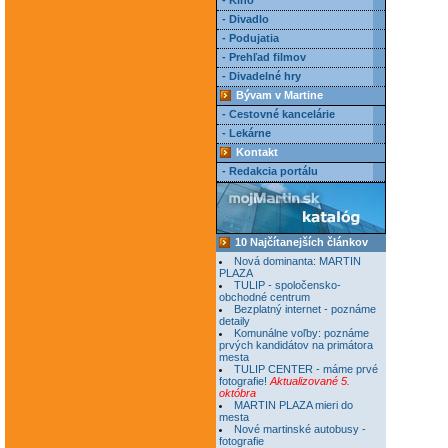
- Kino
- Divadlo
- Podujatia
- Prehľad filmov
- Divadelné hry
Bývam v Martine
- Cestovné kancelárie
- Lekárne
Kontakt
- Redakcia portálu
10 Najčítanejších článkov
Nová dominanta: MARTIN
PLAZA
TULIP - spoločensko-
obchodné centrum
Bezplatný internet - poznáme
detaily
Komunálne voľby: poznáme
prvých kandidátov na primátora
mesta
TULIP CENTER - máme prvé
fotografie!
Aktualizované 5.
októbra
MARTIN PLAZA mieri do
mesta
Nové martinské autobusy -
fotografie