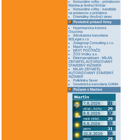
Komunálne voľby - primátorom
Martina je Andrej Hrnčiar
Komunálne voľby - kandidáti
na poslancov a primátora
Orientálny (brušný) tanec
Posledné pridané firmy
Hyperbaricka komora
Oxyzona
Advokatska kancelaria
M2Legal s.r.o.
Zetagroup Consulting s.r.o.
Mauric s.r.o.
NEXT POČÍTAČE
ŽOS Vrútky a.s.
Elektroprojektant - MILAN
ZBYVATEL AUTORIZOVANÝ
STAVEBNÝ INŽINIER
MILAN ZBYVATEL
AUTORIZOVANÝ STAVEBNÝ
INŽINIER
Poliklinika Sever
Geodeticka kancelaria GAMA
Počasie v Martine