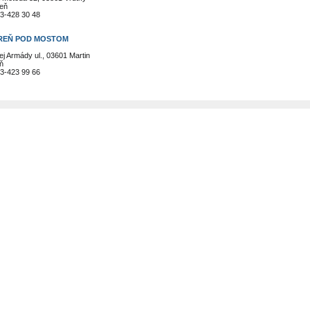
reň
3-428 30 48
REŇ POD MOSTOM
j Armády ul., 03601 Martin
ň
3-423 99 66