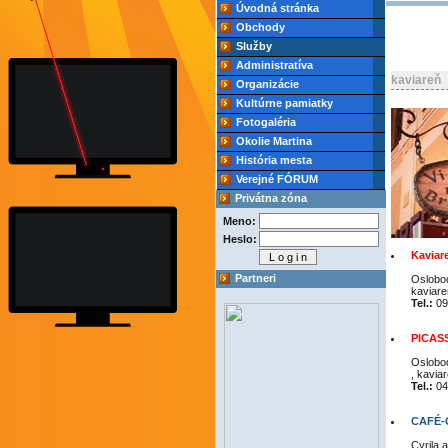
Úvodná stránka
Obchody
Služby
Administratíva
kaviareň
Organizácie
Kultúrne pamiatky
Fotogaléria
Okolie Martina
História mesta
Verejné FÓRUM
Privátna zóna
Meno:
Heslo:
Kaviar
Partneri
Oslobod
kaviare
Tel.:
09
PICAS
Oslobod
, kavia
Tel.:
04
CAFÉ-Q
Cyrila 