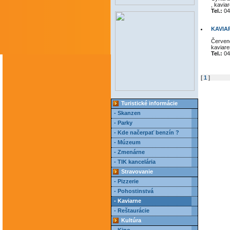
, kavia
Tel.:
04
KAVIA
Červene
kaviare
Tel.:
04
[
1
]
Turistické informácie
- Skanzen
- Parky
- Kde načerpať benzín ?
- Múzeum
- Zmenárne
- TIK kancelária
Stravovanie
- Pizzerie
- Pohostinstvá
- Kaviarne
- Reštaurácie
Kultúra