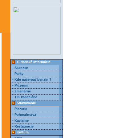
Turistické informácie
- Skanzen
- Parky
- Kde načerpať benzín ?
- Múzeum
- Zmenárne
- TIK kancelária
Stravovanie
- Pizzerie
- Pohostinstvá
- Kaviarne
- Reštaurácie
Kultúra