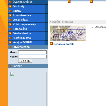
Úvodná stránka
Obchody
Služby
Administratíva
Organizácie
Katalóg - Kontakt
Kultúrne pamiatky
Adresa re
Fotogaléria
Okolie Martina
História mesta
Verejné FÓRUM
Redakcia portálu
Privátna zóna
Meno:
Heslo:
Partneri