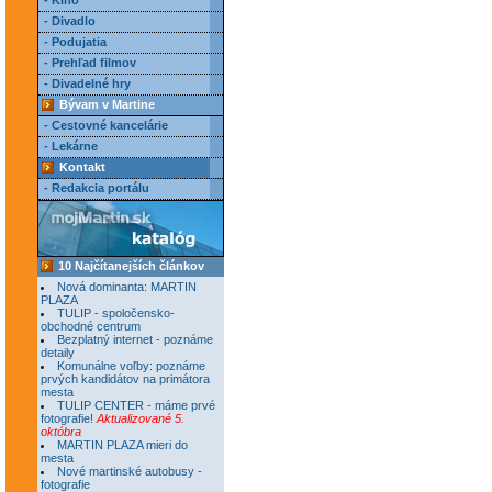
- Kino
- Divadlo
- Podujatia
- Prehľad filmov
- Divadelné hry
Bývam v Martine
- Cestovné kancelárie
- Lekárne
Kontakt
- Redakcia portálu
10 Najčítanejších článkov
Nová dominanta: MARTIN
PLAZA
TULIP - spoločensko-
obchodné centrum
Bezplatný internet - poznáme
detaily
Komunálne voľby: poznáme
prvých kandidátov na primátora
mesta
TULIP CENTER - máme prvé
fotografie!
Aktualizované 5.
októbra
MARTIN PLAZA mieri do
mesta
Nové martinské autobusy -
fotografie