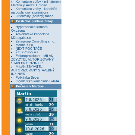
Komunálne voľby - primátorom
Martina je Andrej Hrnčiar
Komunálne voľby - kandidáti
na poslancov a primátora
Orientálny (brušný) tanec
Posledné pridané firmy
Hyperbaricka komora
Oxyzona
Advokatska kancelaria
M2Legal s.r.o.
Zetagroup Consulting s.r.o.
Mauric s.r.o.
NEXT POČÍTAČE
ŽOS Vrútky a.s.
Elektroprojektant - MILAN
ZBYVATEL AUTORIZOVANÝ
STAVEBNÝ INŽINIER
MILAN ZBYVATEL
AUTORIZOVANÝ STAVEBNÝ
INŽINIER
Poliklinika Sever
Geodeticka kancelaria GAMA
Počasie v Martine