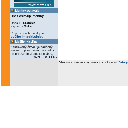
Meniny oslavuje
Dnes oslavuje meniny
Dnes >>
Štefánia
Zajtra >>
Oskar
Prajeme všetko najlepšie.
pošlite im pohladnicu
Myšlienka dňa
Zamilovaný človek je nadšený
svitaním, pretože sa mu spolu s
prebúdzaním vracia jeho láska.
-- SAINT-EXUPÉRY
Stránku spravuje a vytvorila ju spoločnosť
Zetagr