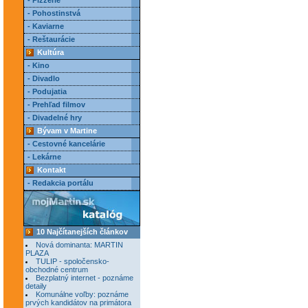
- Pizzerie
- Pohostinstvá
- Kaviarne
- Reštaurácie
Kultúra
- Kino
- Divadlo
- Podujatia
- Prehľad filmov
- Divadelné hry
Bývam v Martine
- Cestovné kancelárie
- Lekárne
Kontakt
- Redakcia portálu
10 Najčítanejších článkov
Nová dominanta: MARTIN
PLAZA
TULIP - spoločensko-
obchodné centrum
Bezplatný internet - poznáme
detaily
Komunálne voľby: poznáme
prvých kandidátov na primátora