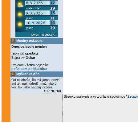
Meniny oslavuje
Dnes oslavuje meniny
Dnes >>
Štefánia
Zajtra >>
Oskar
Prajeme všetko najlepšie.
pošlite im pohladnicu
Myšlienka dňa
Od tej chvíle, čo milujeme, nevidí
ani ten najmúdrejší muž nijakú
vec tak, ako naozaj vyzerá.
-- STENDHAL
Stránku spravuje a vytvorila ju spoločnosť
Zetagr