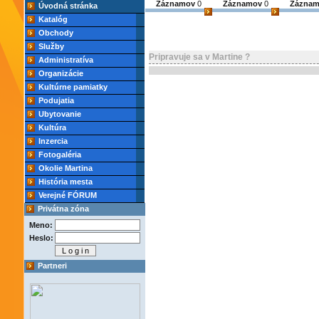
Záznamov
0
Záznamov
0
Zázna
Úvodná stránka
Katalóg
Obchody
Služby
Pripravuje sa v Martine ?
Administratíva
Organizácie
Kultúrne pamiatky
Podujatia
Ubytovanie
Kultúra
Inzercia
Fotogaléria
Okolie Martina
História mesta
Verejné FÓRUM
Privátna zóna
Meno:
Heslo:
Partneri