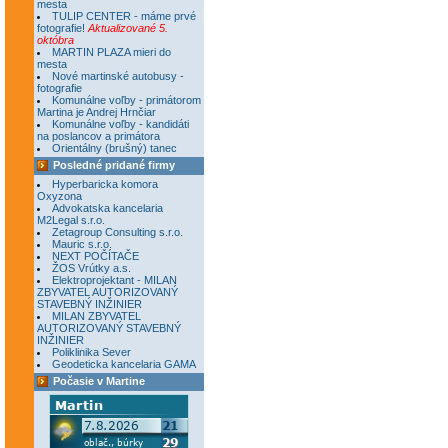
mesta
TULIP CENTER - máme prvé
fotografie!
Aktualizované 5.
októbra
MARTIN PLAZA mieri do
mesta
Nové martinské autobusy -
fotografie
Komunálne voľby - primátorom
Martina je Andrej Hrnčiar
Komunálne voľby - kandidáti
na poslancov a primátora
Orientálny (brušný) tanec
Posledné pridané firmy
Hyperbaricka komora
Oxyzona
Advokatska kancelaria
M2Legal s.r.o.
Zetagroup Consulting s.r.o.
Mauric s.r.o.
NEXT POČÍTAČE
ŽOS Vrútky a.s.
Elektroprojektant - MILAN
ZBYVATEL AUTORIZOVANÝ
STAVEBNÝ INŽINIER
MILAN ZBYVATEL
AUTORIZOVANÝ STAVEBNÝ
INŽINIER
Poliklinika Sever
Geodeticka kancelaria GAMA
Počasie v Martine