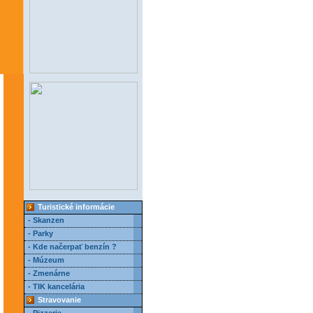
Turistické informácie
- Skanzen
- Parky
- Kde načerpať benzín ?
- Múzeum
- Zmenárne
- TIK kancelária
Stravovanie