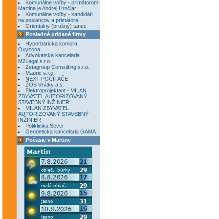
Komunálne voľby - primátorom
Martina je Andrej Hrnčiar
Komunálne voľby - kandidáti
na poslancov a primátora
Orientálny (brušný) tanec
Posledné pridané firmy
Hyperbaricka komora
Oxyzona
Advokatska kancelaria
M2Legal s.r.o.
Zetagroup Consulting s.r.o.
Mauric s.r.o.
NEXT POČÍTAČE
ŽOS Vrútky a.s.
Elektroprojektant - MILAN
ZBYVATEL AUTORIZOVANÝ
STAVEBNÝ INŽINIER
MILAN ZBYVATEL
AUTORIZOVANÝ STAVEBNÝ
INŽINIER
Poliklinika Sever
Geodeticka kancelaria GAMA
Počasie v Martine