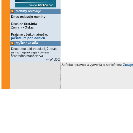
Meniny oslavuje
Dnes oslavuje meniny
Dnes >>
Štefánia
Zajtra >>
Oskar
Prajeme všetko najlepšie.
pošlite im pohladnicu
Myšlienka dňa
Dnes sme takí vzdelaní, že nás
už nič neprekvapí - okrem
šťastného manželstva.
-- WILDE
Stránku spravuje a vytvorila ju spoločnosť
Zetagr