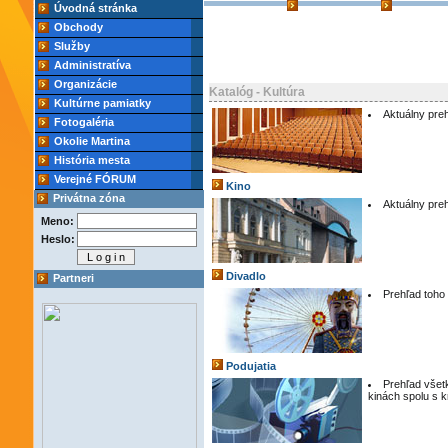
Úvodná stránka
Obchody
Služby
Administratíva
Organizácie
Katalóg - Kultúra
Kultúrne pamiatky
Aktuálny pre
Fotogaléria
Okolie Martina
História mesta
Verejné FÓRUM
Kino
Privátna zóna
Aktuálny preh
Meno:
Heslo:
Divadlo
Partneri
Prehľad toho 
Podujatia
Prehľad všetk
kinách spolu s 