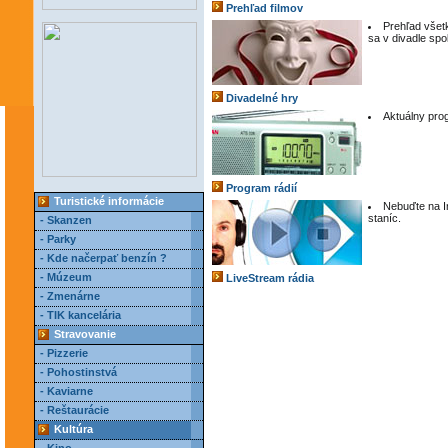
Prehľad filmov
Prehľad všetk
sa v divadle sp
Divadelné hry
Aktuálny pro
Program rádií
Turistické informácie
Nebuďte na I
staníc.
- Skanzen
- Parky
- Kde načerpať benzín ?
- Múzeum
LiveStream rádia
- Zmenárne
- TIK kancelária
Stravovanie
- Pizzerie
- Pohostinstvá
- Kaviarne
- Reštaurácie
Kultúra