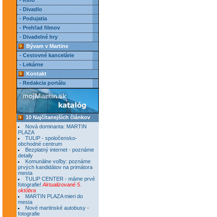
- Kino
- Divadlo
- Podujatia
- Prehľad filmov
- Divadelné hry
Bývam v Martine
- Cestovné kancelárie
- Lekárne
Kontakt
- Redakcia portálu
10 Najčítanejších článkov
Nová dominanta: MARTIN
PLAZA
TULIP - spoločensko-
obchodné centrum
Bezplatný internet - poznáme
detaily
Komunálne voľby: poznáme
prvých kandidátov na primátora
mesta
TULIP CENTER - máme prvé
fotografie!
Aktualizované 5.
októbra
MARTIN PLAZA mieri do
mesta
Nové martinské autobusy -
fotografie