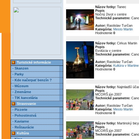
Názov fotky:
Tanec
Popis
Nočný život v centre
Technické parametre:
Cano
Autor:
Rastislav Turčan
Kategória:
Mesto Martin
Hodnotenie
0
Názov fotky:
Cirkus Martin
Popis
Evolúcia v centre
Technické parametre:
Cano
Autor:
Rastislav Turčan
Turistické informácie
Kategória:
Kultúra v Martine
- Skanzen
Hodnotenie
0
- Parky
- Kde načerpať benzín ?
- Múzeum
Názov fotky:
Najmladší účas
Popis
- Zmenárne
MCORŠ jún 2007
- TIK kancelária
Technické parametre:
Cano
Stravovanie
Autor:
Rastislav Turčan
Kategória:
Mesto Martin
- Pizzerie
Hodnotenie
0
- Pohostinstvá
- Kaviarne
Názov fotky:
Martinský bicy
Popis
- Reštaurácie
MCORŠ jún 2007
Kultúra
Technické parametre:
Cano