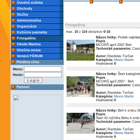
Úvodná stránka
Obchody
Služby
Administratíva
Fotogaléria
Organizácie
max.
15
z
114
obrázkov
0-15
Kultúrne pamiatky
Názov fotky:
Pretek najmla
Fotogaléria
Popis
Okolie Martina
MCORŠ apríl 2007 Beh
Technické parametre:
Cano
História mesta
Verejné FÓRUM
Autor:
Rastislav Turčan
Kategória:
Mesto Martin
Privátna zóna
Hodnotenie
0
Meno:
Názov fotky:
Štart kategóri
Heslo:
Popis
MCORŠ apríl 2007 - Beh
Technické parametre:
Cano
Partneri
Autor:
Rastislav Turčan
Kategória:
Mesto Martin
Hodnotenie
0
Názov fotky:
Beh k srdcu SN
Popis
Štart 42.ročníka Behu k srd
Technické parametre:
Cano
Autor:
Rastislav Turčan
Kategória:
Mesto Martin
Hodnotenie
0