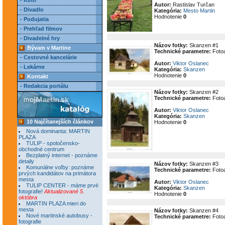
- Kino
Autor:
Rastislav Turčan
- Divadlo
Kategória:
Mesto Martin
Hodnotenie
0
- Podujatia
- Prehľad filmov
- Divadelné hry
Názov fotky:
Skanzen #1
Bývam v Martine
Technické parametre:
Fotoa
- Cestovné kancelárie
Autor:
Viktor Oslanec
- Lekárne
Kategória:
Skanzen
Hodnotenie
0
Kontakt
- Redakcia portálu
Názov fotky:
Skanzen #2
Technické parametre:
Fotoa
Autor:
Viktor Oslanec
Kategória:
Skanzen
10 Najčítanejších článkov
Hodnotenie
0
Nová dominanta: MARTIN
PLAZA
TULIP - spoločensko-
obchodné centrum
Bezplatný internet - poznáme
detaily
Názov fotky:
Skanzen #3
Komunálne voľby: poznáme
Technické parametre:
Fotoa
prvých kandidátov na primátora
mesta
Autor:
Viktor Oslanec
TULIP CENTER - máme prvé
Kategória:
Skanzen
fotografie!
Aktualizované 5.
Hodnotenie
0
októbra
MARTIN PLAZA mieri do
mesta
Názov fotky:
Skanzen #4
Nové martinské autobusy -
Technické parametre:
Fotoa
fotografie