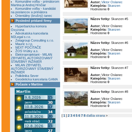
Komunálne voľby - primátorom
Autor:
Viktor Oslanec
Martina je Andrej Hrnčiar
Kategória:
Skanzen
Komunálne voľby - kandidáti
Hodnotenie
0
na poslancov a primátora
Orientálny (brušný) tanec
Názov fotky:
Skanzen #5
Posledné pridané firmy
Autor:
Viktor Oslanec
Hyperbaricka komora
Kategória:
Skanzen
Oxyzona
Hodnotenie
0
Advokatska kancelaria
M2Legal s.r.o.
Zetagroup Consulting s.r.o.
Názov fotky:
Skanzen #6
Mauric s.r.o.
NEXT POČÍTAČE
Autor:
Viktor Oslanec
ŽOS Vrútky a.s.
Kategória:
Skanzen
Elektroprojektant - MILAN
Hodnotenie
0
ZBYVATEL AUTORIZOVANÝ
STAVEBNÝ INŽINIER
MILAN ZBYVATEL
Názov fotky:
Skanzen #7
AUTORIZOVANÝ STAVEBNÝ
INŽINIER
Autor:
Viktor Oslanec
Poliklinika Sever
Kategória:
Skanzen
Geodeticka kancelaria GAMA
Hodnotenie
0
Počasie v Martine
Názov fotky:
Skanzen #8
Autor:
Viktor Oslanec
Kategória:
Skanzen
Hodnotenie
0
[
1
]
2
3
4
5
6
7
8
ďalšia strana
>