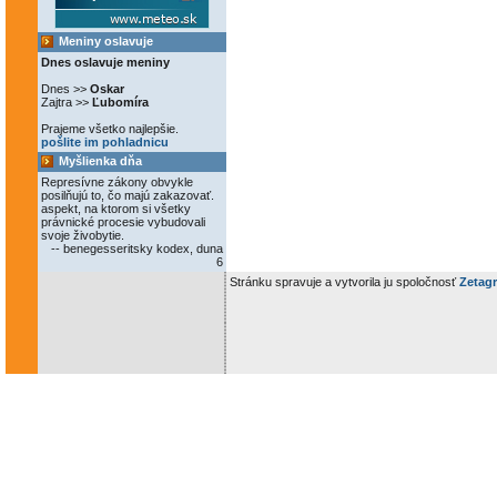
Meniny oslavuje
Dnes oslavuje meniny
Dnes >>
Oskar
Zajtra >>
Ľubomíra
Prajeme všetko najlepšie.
pošlite im pohladnicu
Myšlienka dňa
Represívne zákony obvykle
posilňujú to, čo majú zakazovať.
aspekt, na ktorom si všetky
právnické procesie vybudovali
svoje živobytie.
-- benegesseritsky kodex, duna
6
Stránku spravuje a vytvorila ju spoločnosť
Zetagr