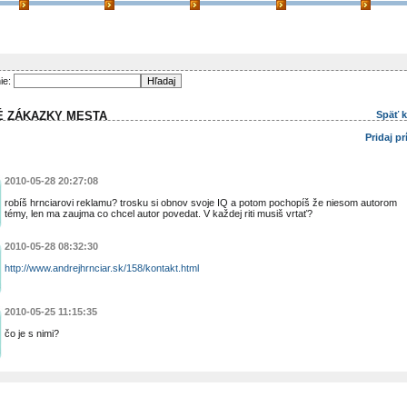
ie:
É ZÁKAZKY MESTA
Späť 
Pridaj p
2010-05-28 20:27:08
robíš hrnciarovi reklamu? trosku si obnov svoje IQ a potom pochopíš že niesom autorom
témy, len ma zaujma co chcel autor povedat. V každej riti musiš vrtať?
2010-05-28 08:32:30
http://www.andrejhrnciar.sk/158/kontakt.html
2010-05-25 11:15:35
čo je s nimi?