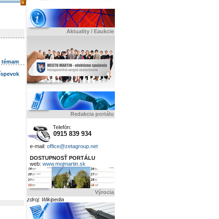
Aktuality / Eaukcie
k témam
ríspevok
Redakcia portálu
Telefón:
0915 839 934
e-mail:
office@zetagroup.net
DOSTUPNOSŤ PORTÁLU
web:
www.mojmartin.sk
Výrocia
zdroj: Wikipedia