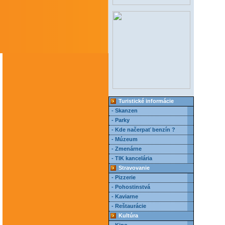
Turistické informácie
- Skanzen
- Parky
- Kde načerpať benzín ?
- Múzeum
- Zmenárne
- TIK kancelária
Stravovanie
- Pizzerie
- Pohostinstvá
- Kaviarne
- Reštaurácie
Kultúra