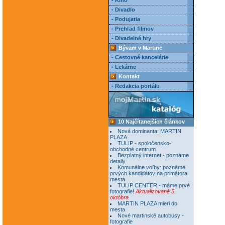
- Kino
- Divadlo
- Podujatia
- Prehľad filmov
- Divadelné hry
Bývam v Martine
- Cestovné kancelárie
- Lekárne
Kontakt
- Redakcia portálu
10 Najčítanejších článkov
Nová dominanta: MARTIN
PLAZA
TULIP - spoločensko-
obchodné centrum
Bezplatný internet - poznáme
detaily
Komunálne voľby: poznáme
prvých kandidátov na primátora
mesta
TULIP CENTER - máme prvé
fotografie!
Aktualizované 5.
októbra
MARTIN PLAZA mieri do
mesta
Nové martinské autobusy -
fotografie