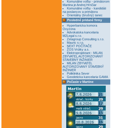
Komunálne voľby - primátorom
Martina je Andrej Hrnčiar
Komunálne voľby - kandidáti
na poslancov a primátora
Orientálny (brušný) tanec
Posledné pridané firmy
Hyperbaricka komora
Oxyzona
Advokatska kancelaria
M2Legal s.r.o.
Zetagroup Consulting s.r.o.
Mauric s.r.o.
NEXT POČÍTAČE
ŽOS Vrútky a.s.
Elektroprojektant - MILAN
ZBYVATEL AUTORIZOVANÝ
STAVEBNÝ INŽINIER
MILAN ZBYVATEL
AUTORIZOVANÝ STAVEBNÝ
INŽINIER
Poliklinika Sever
Geodeticka kancelaria GAMA
Počasie v Martine