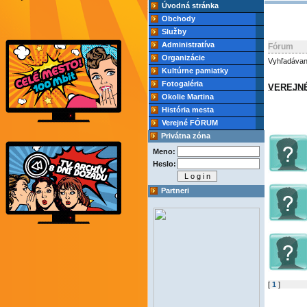
Úvodná stránka
Obchody
Služby
Administratíva
Fórum
Organizácie
Vyhľadávan
Kultúrne pamiatky
Fotogaléria
VEREJN
Okolie Martina
História mesta
Verejné FÓRUM
Privátna zóna
Meno:
Heslo:
Partneri
[
1
]