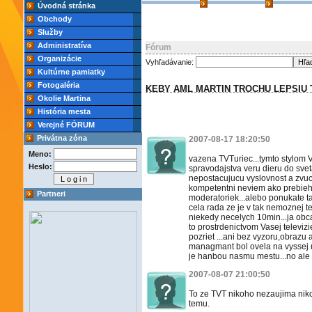
Úvodná stránka
Obchody
Služby
Administratíva
Fórum
Organizácie
Vyhľadávanie:
Kultúrne pamiatky
Fotogaléria
KEBY AML MARTIN TROCHU LEPSIU 
Okolie Martina
História mesta
Verejné FÓRUM
Privátna zóna
2007-08-17 18:20:50
Meno:
vazena TVTuriec...tymto stylom
Heslo:
spravodajstva veru dieru do sveta
nepostacujucu vyslovnost a zvuc
kompetentni neviem ako prebieha
Partneri
moderatoriek...alebo ponukate t
cela rada ze je v tak nemoznej te
niekedy necelych 10min...ja obca
to prostrdenictvom Vasej televi
pozriet ...ani bez vyzoru,obrazu 
managmant bol ovela na vyssej u
je hanbou nasmu mestu...no ale 
2007-08-07 21:00:50
To ze TVT nikoho nezaujima niko
temu.