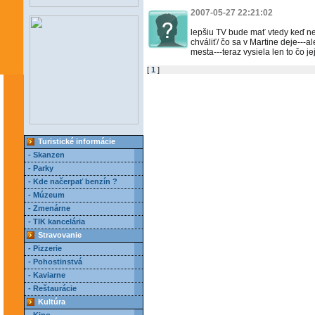
2007-05-27 22:21:02
lepšiu TV bude mať vtedy keď neb
chváliť/ čo sa v Martine deje---
mesta---teraz vysiela len to čo je
[
1
]
Turistické informácie
- Skanzen
- Parky
- Kde načerpať benzín ?
- Múzeum
- Zmenárne
- TIK kancelária
Stravovanie
- Pizzerie
- Pohostinstvá
- Kaviarne
- Reštaurácie
Kultúra