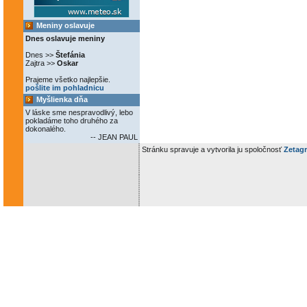
Meniny oslavuje
Dnes oslavuje meniny
Dnes >>
Štefánia
Zajtra >>
Oskar
Prajeme všetko najlepšie.
pošlite im pohladnicu
Myšlienka dňa
V láske sme nespravodlivý, lebo
pokladáme toho druhého za
dokonalého.
-- JEAN PAUL
Stránku spravuje a vytvorila ju spoločnosť
Zetagr