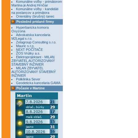
Komunálne voľby - primátorom
Martina je Andrej Hrnčiar
Komunálne voľby - kandidáti
na poslancov a primátora
Orientálny (brušný) tanec
Posledné pridané firmy
Hyperbaricka komora
Oxyzona
Advokatska kancelaria
M2Legal s.r.o.
Zetagroup Consulting s.r.o.
Mauric s.r.o.
NEXT POČÍTAČE
ŽOS Vrútky a.s.
Elektroprojektant - MILAN
ZBYVATEL AUTORIZOVANÝ
STAVEBNÝ INŽINIER
MILAN ZBYVATEL
AUTORIZOVANÝ STAVEBNÝ
INŽINIER
Poliklinika Sever
Geodeticka kancelaria GAMA
Počasie v Martine