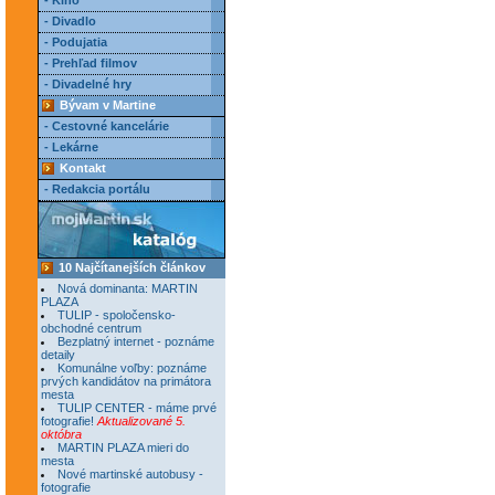
- Kino
- Divadlo
- Podujatia
- Prehľad filmov
- Divadelné hry
Bývam v Martine
- Cestovné kancelárie
- Lekárne
Kontakt
- Redakcia portálu
10 Najčítanejších článkov
Nová dominanta: MARTIN
PLAZA
TULIP - spoločensko-
obchodné centrum
Bezplatný internet - poznáme
detaily
Komunálne voľby: poznáme
prvých kandidátov na primátora
mesta
TULIP CENTER - máme prvé
fotografie!
Aktualizované 5.
októbra
MARTIN PLAZA mieri do
mesta
Nové martinské autobusy -
fotografie