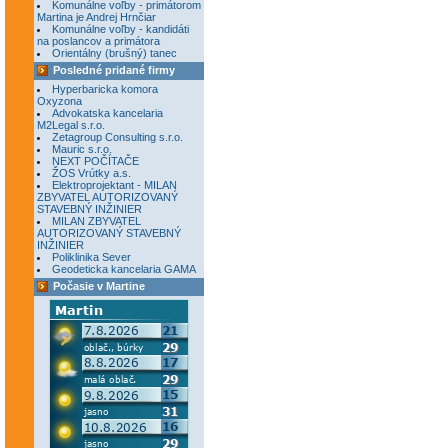
Komunálne voľby - primátorom
Martina je Andrej Hrnčiar
Komunálne voľby - kandidáti
na poslancov a primátora
Orientálny (brušný) tanec
Posledné pridané firmy
Hyperbaricka komora
Oxyzona
Advokatska kancelaria
M2Legal s.r.o.
Zetagroup Consulting s.r.o.
Mauric s.r.o.
NEXT POČÍTAČE
ŽOS Vrútky a.s.
Elektroprojektant - MILAN
ZBYVATEL AUTORIZOVANÝ
STAVEBNÝ INŽINIER
MILAN ZBYVATEL
AUTORIZOVANÝ STAVEBNÝ
INŽINIER
Poliklinika Sever
Geodeticka kancelaria GAMA
Počasie v Martine