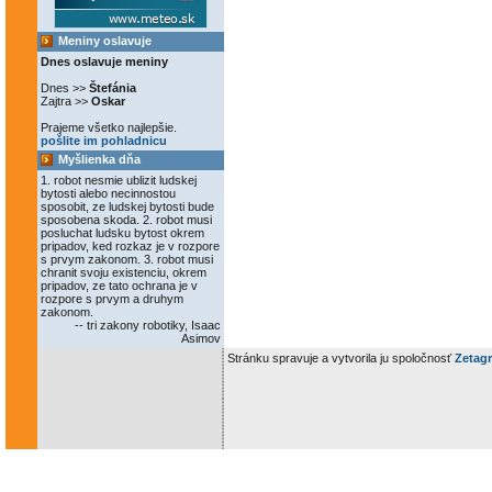
Meniny oslavuje
Dnes oslavuje meniny
Dnes >>
Štefánia
Zajtra >>
Oskar
Prajeme všetko najlepšie.
pošlite im pohladnicu
Myšlienka dňa
1. robot nesmie ublizit ludskej
bytosti alebo necinnostou
sposobit, ze ludskej bytosti bude
sposobena skoda. 2. robot musi
posluchat ludsku bytost okrem
pripadov, ked rozkaz je v rozpore
s prvym zakonom. 3. robot musi
chranit svoju existenciu, okrem
pripadov, ze tato ochrana je v
rozpore s prvym a druhym
zakonom.
-- tri zakony robotiky, Isaac
Asimov
Stránku spravuje a vytvorila ju spoločnosť
Zetagr