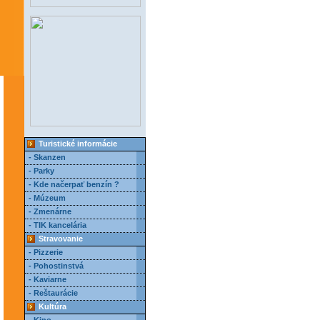
Turistické informácie
- Skanzen
- Parky
- Kde načerpať benzín ?
- Múzeum
- Zmenárne
- TIK kancelária
Stravovanie
- Pizzerie
- Pohostinstvá
- Kaviarne
- Reštaurácie
Kultúra