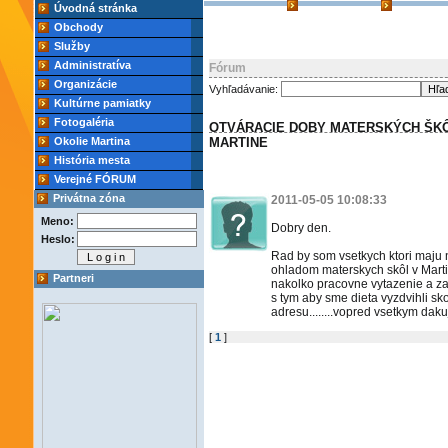
Úvodná stránka
Obchody
Služby
Administratíva
Fórum
Organizácie
Vyhľadávanie:
Kultúrne pamiatky
Fotogaléria
OTVÁRACIE DOBY MATERSKÝCH ŠK
Okolie Martina
MARTINE
História mesta
Verejné FÓRUM
Privátna zóna
2011-05-05 10:08:33
Meno:
Dobry den.
Heslo:
Rad by som vsetkych ktori maju n
ohladom materskych skôl v Marti
Partneri
nakolko pracovne vytazenie a z
s tym aby sme dieta vyzdvihli sko
adresu........vopred vsetkym dak
[
1
]