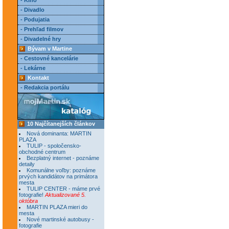
- Kino
- Divadlo
- Podujatia
- Prehľad filmov
- Divadelné hry
Bývam v Martine
- Cestovné kancelárie
- Lekárne
Kontakt
- Redakcia portálu
10 Najčítanejších článkov
Nová dominanta: MARTIN
PLAZA
TULIP - spoločensko-
obchodné centrum
Bezplatný internet - poznáme
detaily
Komunálne voľby: poznáme
prvých kandidátov na primátora
mesta
TULIP CENTER - máme prvé
fotografie!
Aktualizované 5.
októbra
MARTIN PLAZA mieri do
mesta
Nové martinské autobusy -
fotografie