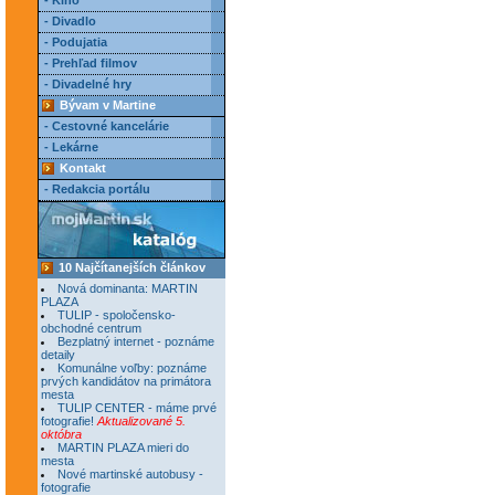
- Kino
- Divadlo
- Podujatia
- Prehľad filmov
- Divadelné hry
Bývam v Martine
- Cestovné kancelárie
- Lekárne
Kontakt
- Redakcia portálu
10 Najčítanejších článkov
Nová dominanta: MARTIN
PLAZA
TULIP - spoločensko-
obchodné centrum
Bezplatný internet - poznáme
detaily
Komunálne voľby: poznáme
prvých kandidátov na primátora
mesta
TULIP CENTER - máme prvé
fotografie!
Aktualizované 5.
októbra
MARTIN PLAZA mieri do
mesta
Nové martinské autobusy -
fotografie