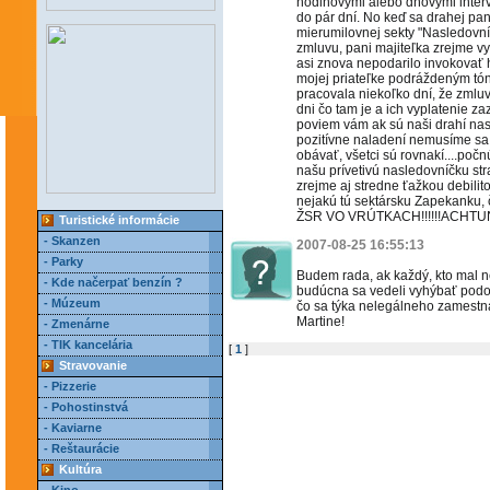
hodinovými alebo dňovými inter
do pár dní. No keď sa drahej pan
mierumilovnej sekty "Nasledovníc
zmluvu, pani majiteľka zrejme v
asi znova nepodarilo invokovať 
mojej priateľke podráždeným tón
pracovala niekoľko dní, že zmluv
dni čo tam je a ich vyplatenie za
poviem vám ak sú naši drahí nasl
pozitívne naladení nemusíme sa
obávať, všetci sú rovnakí....po
našu prívetivú nasledovníčku stra
zrejme aj stredne ťažkou debilit
nejakú tú sektársku Zapekanku,
ŽSR VO VRÚTKACH!!!!!!ACH
Turistické informácie
- Skanzen
2007-08-25 16:55:13
- Parky
Budem rada, ak každý, kto mal n
- Kde načerpať benzín ?
budúcna sa vedeli vyhýbať pod
- Múzeum
čo sa týka nelegálneho zamestnáv
Martine!
- Zmenárne
- TIK kancelária
[
1
]
Stravovanie
- Pizzerie
- Pohostinstvá
- Kaviarne
- Reštaurácie
Kultúra