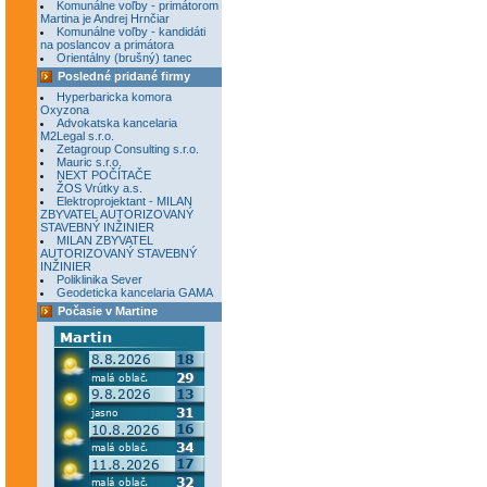
Komunálne voľby - primátorom
Martina je Andrej Hrnčiar
Komunálne voľby - kandidáti
na poslancov a primátora
Orientálny (brušný) tanec
Posledné pridané firmy
Hyperbaricka komora
Oxyzona
Advokatska kancelaria
M2Legal s.r.o.
Zetagroup Consulting s.r.o.
Mauric s.r.o.
NEXT POČÍTAČE
ŽOS Vrútky a.s.
Elektroprojektant - MILAN
ZBYVATEL AUTORIZOVANÝ
STAVEBNÝ INŽINIER
MILAN ZBYVATEL
AUTORIZOVANÝ STAVEBNÝ
INŽINIER
Poliklinika Sever
Geodeticka kancelaria GAMA
Počasie v Martine