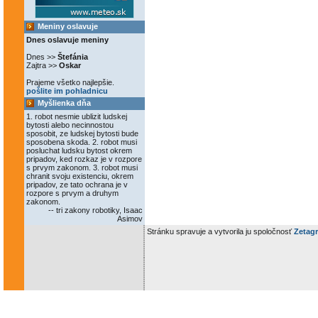
Meniny oslavuje
Dnes oslavuje meniny
Dnes >>
Štefánia
Zajtra >>
Oskar
Prajeme všetko najlepšie.
pošlite im pohladnicu
Myšlienka dňa
1. robot nesmie ublizit ludskej
bytosti alebo necinnostou
sposobit, ze ludskej bytosti bude
sposobena skoda. 2. robot musi
posluchat ludsku bytost okrem
pripadov, ked rozkaz je v rozpore
s prvym zakonom. 3. robot musi
chranit svoju existenciu, okrem
pripadov, ze tato ochrana je v
rozpore s prvym a druhym
zakonom.
-- tri zakony robotiky, Isaac
Asimov
Stránku spravuje a vytvorila ju spoločnosť
Zetagr