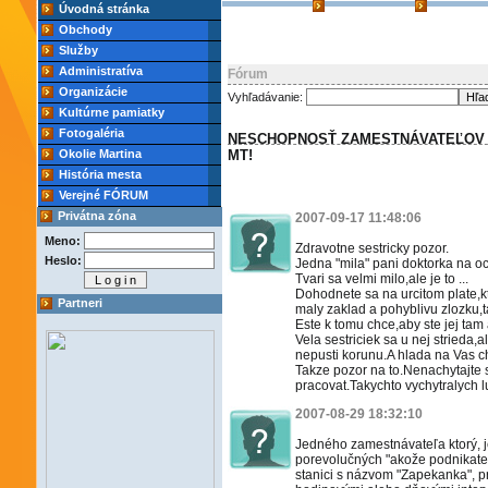
Úvodná stránka
Obchody
Služby
Administratíva
Fórum
Organizácie
Vyhľadávanie:
Kultúrne pamiatky
Fotogaléria
NESCHOPNOSŤ ZAMESTNÁVATEĽOV
Okolie Martina
MT!
História mesta
Verejné FÓRUM
Privátna zóna
2007-09-17 11:48:06
Meno:
Zdravotne sestricky pozor.
Heslo:
Jedna "mila" pani doktorka na oc
Tvari sa velmi milo,ale je to ...
Dohodnete sa na urcitom plate,
Partneri
maly zaklad a pohyblivu zlozku,
Este k tomu chce,aby ste jej tam 
Vela sestriciek sa u nej strieda,
nepusti korunu.A hlada na Vas 
Takze pozor na to.Nenachytajte s
pracovat.Takychto vychytralych lu
2007-08-29 18:32:10
Jedného zamestnávateľa ktorý,
porevolučných "akože podnikateľ
stanici s názvom "Zapekanka", p