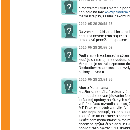
2010-05-29 12:58:33
o mestskom utulku martin a podi
napisalo na fore
www.psiadusa.
ma tie iste psy, s ludmi nekomuni
2010-05-28 20:58:36
Na zaver len fakt ze asi im tam n
nech ma nesere lebo pojde do ut
smradlavú ponožku do postele.
2010-05-28 20:55:03
Podla mojich vedomostí možem 
ktorá je samozrejme odvodena od 
Vencenie je asi zabezpecené do
Nechodievam tam casto ale vzdy 
psíkmy na vodítku.
2010-05-28 13:54:56
Ahojte Martinčania,
snažím sa pomáhať psíkom z útu
jednoducho ueverejňovaním fotie
dočasnej opatery na rôznych st
voľného času rozhodla som sa, ž
MT. Prvé, čo a však zarazilo: N
nikde neprezentujú, dokonca ne
Informácie na internete o pomero
Keďže som momentálne mimo mest
chcem sa spýtať či niekto v útul
potvrdiť resp. vyvrátiť. Na strá