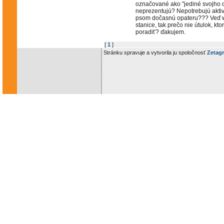
označované ako "jediné svojho
neprezentujú? Nepotrebujú akti
psom dočasnú opateru??? Veď w
stanice, tak prečo nie útulok, kt
poradiť? ďakujem.
[
1
]
Stránku spravuje a vytvorila ju spoločnosť
Zetagr