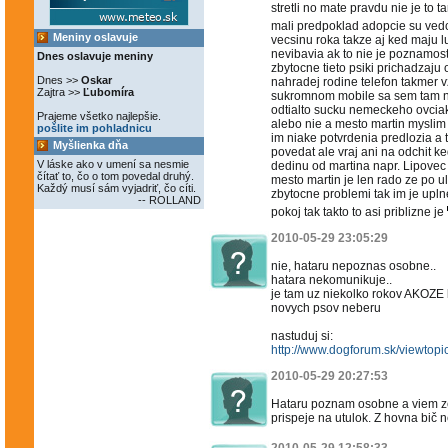
stretli no mate pravdu nie je to t
mali predpoklad adopcie su ved
Meniny oslavuje
vecsinu roka takze aj ked maju l
nevibavia ak to nie je poznamost
Dnes oslavuje meniny
zbytocne tieto psiki prichadzaju
Dnes >>
Oskar
nahradej rodine telefon takmer v
Zajtra >>
Ľubomíra
sukromnom mobile sa sem tam n
odtialto sucku nemeckeho ovciak
Prajeme všetko najlepšie.
alebo nie a mesto martin myslim
pošlite im pohladnicu
im niake potvrdenia predlozia a 
Myšlienka dňa
povedat ale vraj ani na odchit ke
V láske ako v umení sa nesmie
dedinu od martina napr. Lipovec
čítať to, čo o tom povedal druhý.
mesto martin je len rado ze po u
Každý musí sám vyjadriť, čo cíti.
zbytocne problemi tak im je upln
-- ROLLAND
pokoj tak takto to asi priblizne je
2010-05-29 23:05:29
nie, hataru nepoznas osobne..
hatara nekomunikuje..
je tam uz niekolko rokov AKOZE
novych psov neberu
nastuduj si:
http://www.dogforum.sk/viewtop
2010-05-29 20:27:53
Hataru poznam osobne a viem ze
prispeje na utulok. Z hovna bič n