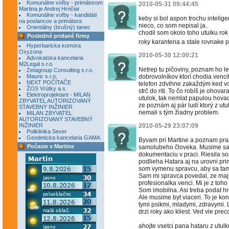
Komunálne voľby - primátorom
2010-05-31 09:44:45
Martina je Andrej Hrnčiar
Komunálne voľby - kandidáti
keby si bol aspon trochu intelige
na poslancov a primátora
nieco, co som nepisal ja..
Orientálny (brušný) tanec
chodil som okolo toho utulku rok 
Posledné pridané firmy
roky karantena a stale rovnake p
Hyperbaricka komora
Oxyzona
2010-05-30 12:00:21
Advokatska kancelaria
M2Legal s.r.o.
Netrep tu pičoviny, poznam ho l
Zetagroup Consulting s.r.o.
Mauric s.r.o.
dobrovolníkov ktorí chodia vencit
NEXT POČÍTAČE
telefon zdvihne zakaždým ked vo
ŽOS Vrútky a.s.
strč do riti. To čo robíš je ohova
Elektroprojektant - MILAN
utulok, tak nemlat papulou hovadi
ZBYVATEL AUTORIZOVANÝ
ze poznám aj pár ludí ktorý z ut
STAVEBNÝ INŽINIER
nemali s tým žiadny problem.
MILAN ZBYVATEL
AUTORIZOVANÝ STAVEBNÝ
INŽINIER
2010-05-29 23:07:09
Poliklinika Sever
Geodeticka kancelaria GAMA
Byvam pri Martine a poznam prakt
Počasie v Martine
samolubeho človeka. Musime sa s
dokumentaciu v praci. Riesila s
podlieha Hatara aj na urovni pri
som vymenu spravcu, aby sa tam 
Sam mi spravca povedal, ze maju
profesionalka venci. Mi je z toh
Som imobilna. Asi treba podat h
Ale musime byt viaceri. To je ko
tymi psikmi, mladymi, zdravymi.
drzi roky ako kliest. Ved vie prec
ahojte vsetci pana hataru z utu