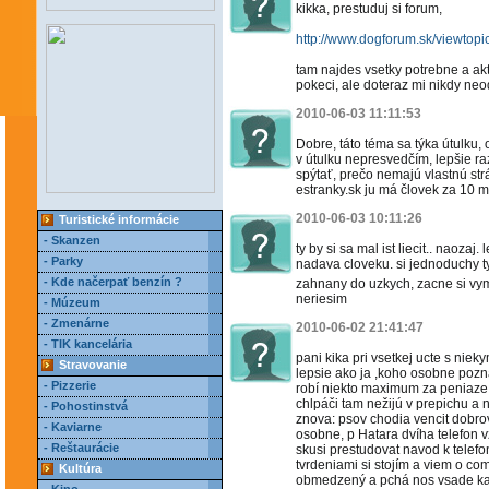
kikka, prestuduj si forum,
http://www.dogforum.sk/viewtop
tam najdes vsetky potrebne a akt
pokeci, ale doteraz mi nikdy neod
2010-06-03 11:11:53
Dobre, táto téma sa týka útulku, 
v útulku nepresvedčím, lepšie ra
spýtať, prečo nemajú vlastnú st
estranky.sk ju má človek za 10 
2010-06-03 10:11:26
Turistické informácie
- Skanzen
ty by si sa mal ist liecit.. naoza
- Parky
nadava cloveku. si jednoduchy ty
- Kde načerpať benzín ?
zahnany do uzkych, zacne si vym
neriesim
- Múzeum
- Zmenárne
2010-06-02 21:41:47
- TIK kancelária
pani kika pri vsetkej ucte s niek
Stravovanie
lepsie ako ja ,koho osobne pozn
- Pizzerie
robí niekto maximum za peniaze k
chlpáči tam nežijú v prepichu 
- Pohostinstvá
znova: psov chodia vencit dobro
- Kaviarne
osobne, p Hatara dvíha telefon
- Reštaurácie
skusi prestudovat navod k telefo
tvrdeniami si stojím a viem o 
Kultúra
obmedzený a pchá nos vsade ka