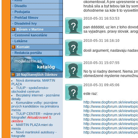
- Kino
okomentovat. A pre upresnenie 
- Divadlo
hrubá sila a byt tebou tak by so
dohodneme sa kde ti to vysvetlí
- Podujatia
- Prehľad filmov
2010-05-31 16:53:53
- Divadelné hry
pan dddddd, uz len z toho dovod
Bývam v Martine
sa vyjadrujes. pravy slovak. aro
- Cestovné kancelárie
2010-05-31 16:16:10
- Lekárne
Kontakt
dosli argument, nastavaju nadav
- Redakcia portálu
2010-05-31 15:07:55
No ty si riadny dement. Nema zmys
10 Najčítanejších článkov
obmedzené myslenie neumožnu
Nová dominanta: MARTIN
PLAZA
2010-05-31 09:45:06
TULIP - spoločensko-
obchodné centrum
este raz:
Bezplatný internet - poznáme
detaily
http://www.dogforum.sk/viewtop
Komunálne voľby: poznáme
prvých kandidátov na primátora
http://www.dogforum.sk/viewtop
mesta
http://www.dogforum.sk/viewtop
TULIP CENTER - máme prvé
http://www.dogforum.sk/viewtop
fotografie!
Aktualizované 5.
http://www.dogforum.sk/viewtop
októbra
http://www.dogforum.sk/viewtop
MARTIN PLAZA mieri do
http://www.dogforum.sk/viewtop
mesta
Nové martinské autobusy -
http://www.dogforum.sk/viewtop
fotografie