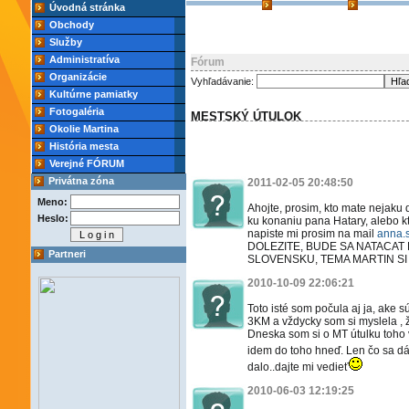
Úvodná stránka
Obchody
Služby
Administratíva
Fórum
Organizácie
Vyhľadávanie:
Kultúrne pamiatky
Fotogaléria
MESTSKÝ ÚTULOK
Okolie Martina
História mesta
Verejné FÓRUM
Privátna zóna
2011-02-05 20:48:50
Meno:
Ahojte, prosim, kto mate nejaku
Heslo:
ku konaniu pana Hatary, alebo k
napiste mi prosim na mail
anna.
DOLEZITE, BUDE SA NATACAT
Partneri
SLOVENSKU, TEMA MARTIN SI U
2010-10-09 22:06:21
Toto isté som počula aj ja, ake
3KM a vždycky som si myslela , ž
Dneska som si o MT útulku toho v
idem do toho hneď. Len čo sa dá 
dalo..dajte mi vedieť
2010-06-03 12:19:25