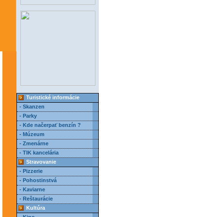
Turistické informácie
- Skanzen
- Parky
- Kde načerpať benzín ?
- Múzeum
- Zmenárne
- TIK kancelária
Stravovanie
- Pizzerie
- Pohostinstvá
- Kaviarne
- Reštaurácie
Kultúra