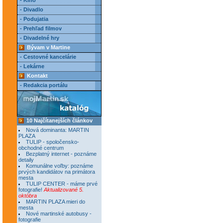
- Kino
- Divadlo
- Podujatia
- Prehľad filmov
- Divadelné hry
Bývam v Martine
- Cestovné kancelárie
- Lekárne
Kontakt
- Redakcia portálu
10 Najčítanejších článkov
Nová dominanta: MARTIN
PLAZA
TULIP - spoločensko-
obchodné centrum
Bezplatný internet - poznáme
detaily
Komunálne voľby: poznáme
prvých kandidátov na primátora
mesta
TULIP CENTER - máme prvé
fotografie!
Aktualizované 5.
októbra
MARTIN PLAZA mieri do
mesta
Nové martinské autobusy -
fotografie