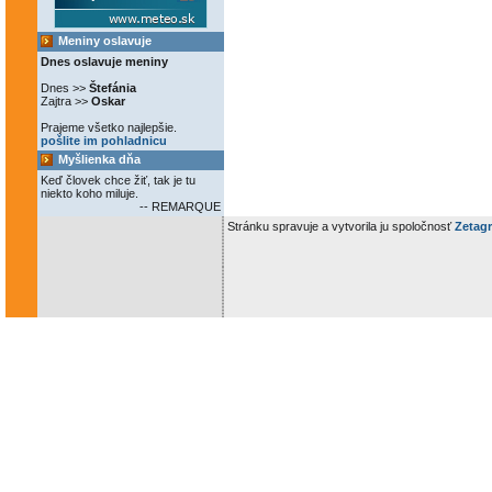
Meniny oslavuje
Dnes oslavuje meniny
Dnes >>
Štefánia
Zajtra >>
Oskar
Prajeme všetko najlepšie.
pošlite im pohladnicu
Myšlienka dňa
Keď človek chce žiť, tak je tu
niekto koho miluje.
-- REMARQUE
Stránku spravuje a vytvorila ju spoločnosť
Zetagr