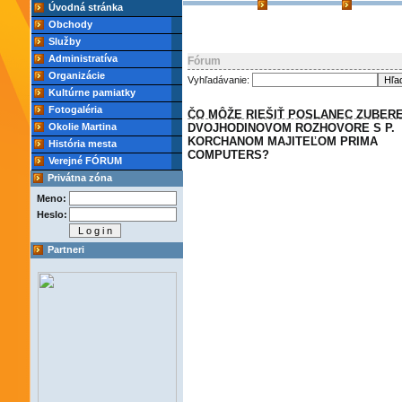
Úvodná stránka
Obchody
Služby
Administratíva
Fórum
Organizácie
Vyhľadávanie:
Kultúrne pamiatky
Fotogaléria
ČO MÔŽE RIEŠIŤ POSLANEC ZUBER
Okolie Martina
DVOJHODINOVOM ROZHOVORE S P.
KORCHANOM MAJITEĽOM PRIMA
História mesta
COMPUTERS?
Verejné FÓRUM
Privátna zóna
Meno:
Heslo:
Partneri