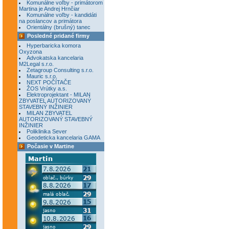
Komunálne voľby - primátorom
Martina je Andrej Hrnčiar
Komunálne voľby - kandidáti
na poslancov a primátora
Orientálny (brušný) tanec
Posledné pridané firmy
Hyperbaricka komora
Oxyzona
Advokatska kancelaria
M2Legal s.r.o.
Zetagroup Consulting s.r.o.
Mauric s.r.o.
NEXT POČÍTAČE
ŽOS Vrútky a.s.
Elektroprojektant - MILAN
ZBYVATEL AUTORIZOVANÝ
STAVEBNÝ INŽINIER
MILAN ZBYVATEL
AUTORIZOVANÝ STAVEBNÝ
INŽINIER
Poliklinika Sever
Geodeticka kancelaria GAMA
Počasie v Martine