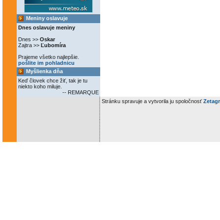
Meniny oslavuje
Dnes oslavuje meniny
Dnes >>
Oskar
Zajtra >>
Ľubomíra
Prajeme všetko najlepšie.
pošlite im pohladnicu
Myšlienka dňa
Keď človek chce žiť, tak je tu
niekto koho miluje.
-- REMARQUE
Stránku spravuje a vytvorila ju spoločnosť
Zetagr