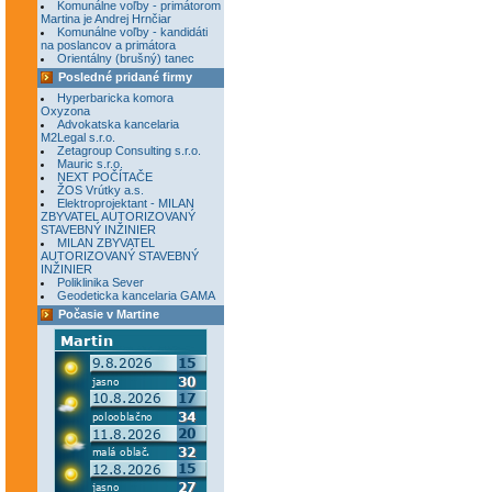
Komunálne voľby - primátorom
Martina je Andrej Hrnčiar
Komunálne voľby - kandidáti
na poslancov a primátora
Orientálny (brušný) tanec
Posledné pridané firmy
Hyperbaricka komora
Oxyzona
Advokatska kancelaria
M2Legal s.r.o.
Zetagroup Consulting s.r.o.
Mauric s.r.o.
NEXT POČÍTAČE
ŽOS Vrútky a.s.
Elektroprojektant - MILAN
ZBYVATEL AUTORIZOVANÝ
STAVEBNÝ INŽINIER
MILAN ZBYVATEL
AUTORIZOVANÝ STAVEBNÝ
INŽINIER
Poliklinika Sever
Geodeticka kancelaria GAMA
Počasie v Martine