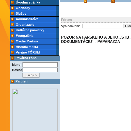
Úvodná stránka
Obchody
Služby
Administratíva
Fórum
Organizácie
Vyhľadávanie:
Kultúrne pamiatky
Fotogaléria
POZOR NA FARSKÉHO A JEHO „ŠTB
Okolie Martina
DOKUMENTÁCIU“ - PAPARAZZA
História mesta
Verejné FÓRUM
Privátna zóna
Meno:
Heslo:
Partneri