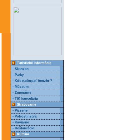
Turistické informácie
- Skanzen
- Parky
- Kde načerpať benzín ?
- Múzeum
- Zmenárne
- TIK kancelária
Stravovanie
- Pizzerie
- Pohostinstvá
- Kaviarne
- Reštaurácie
Kultúra