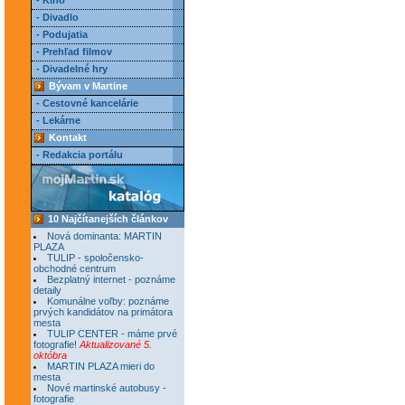
- Kino
- Divadlo
- Podujatia
- Prehľad filmov
- Divadelné hry
Bývam v Martine
- Cestovné kancelárie
- Lekárne
Kontakt
- Redakcia portálu
10 Najčítanejších článkov
Nová dominanta: MARTIN
PLAZA
TULIP - spoločensko-
obchodné centrum
Bezplatný internet - poznáme
detaily
Komunálne voľby: poznáme
prvých kandidátov na primátora
mesta
TULIP CENTER - máme prvé
fotografie!
Aktualizované 5.
októbra
MARTIN PLAZA mieri do
mesta
Nové martinské autobusy -
fotografie