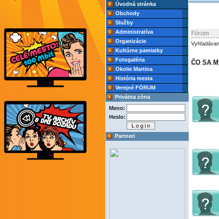
Úvodná stránka
Obchody
Služby
Administratíva
Fórum
Organizácie
Vyhľadávan
Kultúrne pamiatky
Fotogaléria
ČO SA M
Okolie Martina
História mesta
Verejné FÓRUM
Privátna zóna
Meno:
Heslo:
Partneri