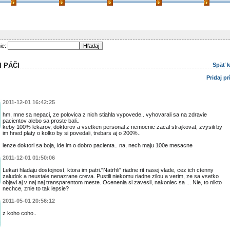
ie:
I PÁČI
Späť 
Pridaj p
2011-12-01 16:42:25
hm, mne sa nepaci, ze polovica z nich stiahla vypovede.. vyhovarali sa na zdravie
pacientov alebo sa proste bali..
keby 100% lekarov, doktorov a vsetken personal z nemocnic zacal strajkovat, zvysili by
im hned platy o kolko by si povedali, trebars aj o 200%..
lenze doktori sa boja, ide im o dobro pacienta.. na, nech maju 100e mesacne
2011-12-01 01:50:06
Lekari hladaju dostojnost, ktora im patri."Natrhli" riadne rit nasej vlade, cez ich ctenny
zaludok a neustale nenazrane creva. Pustili niekomu riadne zilou a verim, ze sa vsetko
objavi aj v naj naj transparentom meste. Ocenenia si zavesil, nakoniec sa ... Nie, to nikto
nechce, znie to tak lepsie?
2011-05-01 20:56:12
z koho coho..