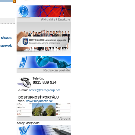
Aktuality / Eaukcie
k témam
ríspevok
Redakcia portálu
Telefón:
0915 839 934
e-mail:
office@zetagroup.net
DOSTUPNOSŤ PORTÁLU
web:
www.mojmartin.sk
Výrocia
zdroj: Wikipedia