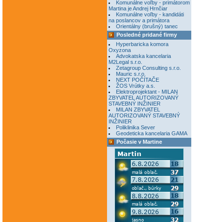
Komunálne voľby - primátorom
Martina je Andrej Hrnčiar
Komunálne voľby - kandidáti
na poslancov a primátora
Orientálny (brušný) tanec
Posledné pridané firmy
Hyperbaricka komora
Oxyzona
Advokatska kancelaria
M2Legal s.r.o.
Zetagroup Consulting s.r.o.
Mauric s.r.o.
NEXT POČÍTAČE
ŽOS Vrútky a.s.
Elektroprojektant - MILAN
ZBYVATEL AUTORIZOVANÝ
STAVEBNÝ INŽINIER
MILAN ZBYVATEL
AUTORIZOVANÝ STAVEBNÝ
INŽINIER
Poliklinika Sever
Geodeticka kancelaria GAMA
Počasie v Martine