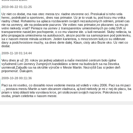
2010-06-22 01:11:25
Uz niet co dodat, ma nas otec mesta tzv. riadne otvorene oci. Preskakal si toho vela
herec, podnikatel a sportovec, dnes nas primator. Uz je to vsak tu, pod kozu mu vnika
riadny chlad. Rohatemu sa uplaca rozdavanim svojich nezasluzenych odmien, prisiel cas
nie na usmevy, ale na podavanie pazurov. Vie vobec nas primator,ze pluvanec sa mu po
vetre niekedy vrati? Peniaze na usmev z transparentov umiestnemych po celej SVK si
transparentne nasiel,len pochopenie, o co mu vlastne ide. u ludi nenasiel. Sluby neliecia, ta
jeho propagacia umiestnena na autobusoch, akoze pozrite sa samosprave pod pokrievku,
sa v nasom meste minula ucinkom. Jeden karierista, s mnozstvom ludi,co su oblbnute
davy a podchvostove muchy, sa dnes derie dalej. Klaun, cisty ako Bozie oko. Uz niet co
dodat.
2009-11-18 01:14:44
Veru dnes je už 20. rokov po jednej udalosti a naše mestské centrum bolo úplne
vyľudnené.Len úsmevy žumpných kandidátov a tiene na budovách sa na človeka
usmievali.Zabudlo sa na okrúhle výročie v Meste Martin. Nezvýšil čas si jeden deň
pripomenúť. Ďakujem.
2009-10-28 00:11:36
Paci sa mi vsetko, co dosiahlo nove vedenie mesta od volieb v roku 2006. Paci sa mi paci
..., postava mestu Martin a nam obcanom vladnuca, aj ked niekedy je mi z nej do placu, ba
priam v istej oblasti tela vyvolava krce, pri stolicovani svojich nazorov. Pokrokova to
osoba, priam celebrita v nasom meste.