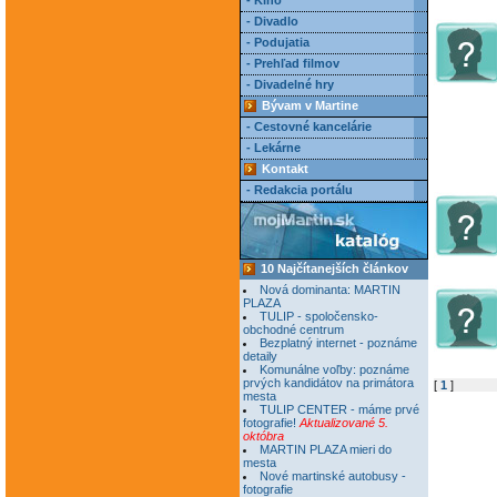
- Kino
- Divadlo
- Podujatia
- Prehľad filmov
- Divadelné hry
Bývam v Martine
- Cestovné kancelárie
- Lekárne
Kontakt
- Redakcia portálu
10 Najčítanejších článkov
Nová dominanta: MARTIN
PLAZA
TULIP - spoločensko-
obchodné centrum
Bezplatný internet - poznáme
detaily
Komunálne voľby: poznáme
prvých kandidátov na primátora
[
1
]
mesta
TULIP CENTER - máme prvé
fotografie!
Aktualizované 5.
októbra
MARTIN PLAZA mieri do
mesta
Nové martinské autobusy -
fotografie