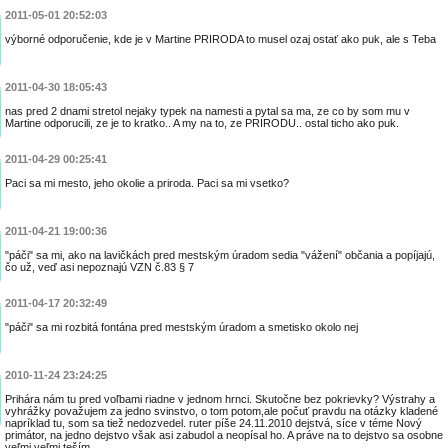
2011-05-01 20:52:03
výborné odporučenie, kde je v Martine PRIRODA to musel ozaj ostať ako puk, ale s Teba
2011-04-30 18:05:43
nas pred 2 dnami stretol nejaky typek na namesti a pytal sa ma, ze co by som mu v
Martine odporucili, ze je to kratko.. A my na to, ze PRIRODU.. ostal ticho ako puk.
2011-04-29 00:25:41
Paci sa mi mesto, jeho okolie a priroda. Paci sa mi vsetko?
2011-04-21 19:00:36
"páči" sa mi, ako na lavičkách pred mestským úradom sedia "vážení" občania a popíjajú,
čo už, veď asi nepoznajú VZN č.83 § 7
2011-04-17 20:32:49
"páči" sa mi rozbitá fontána pred mestským úradom a smetisko okolo nej
2010-11-24 23:24:25
Prihára nám tu pred voľbami riadne v jednom hrnci. Skutočne bez pokrievky? Výstrahy a
vyhrážky považujem za jedno svinstvo, o tom potom,ale počuť pravdu na otázky kladené
napríklad tu, som sa tiež nedozvedel. ruter píše 24.11.2010 dejstvá, síce v téme Nový
primátor, na jedno dejstvo však asi zabudol a neopísal ho. A práve na to dejstvo sa osobne
veľmi veľmi teším.