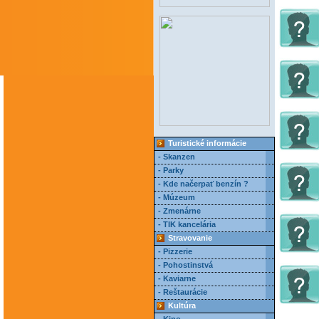
Turistické informácie
- Skanzen
- Parky
- Kde načerpať benzín ?
- Múzeum
- Zmenárne
- TIK kancelária
Stravovanie
- Pizzerie
- Pohostinstvá
- Kaviarne
- Reštaurácie
Kultúra