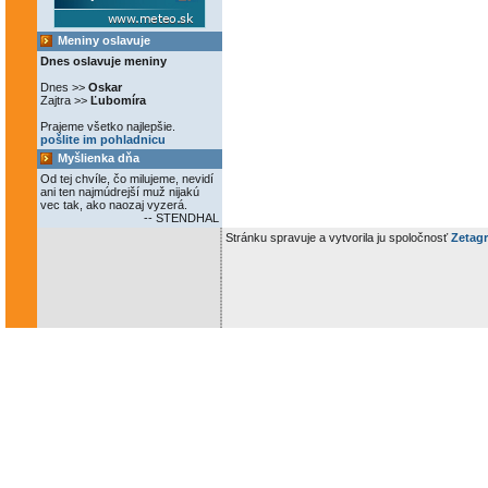
Meniny oslavuje
Dnes oslavuje meniny
Dnes >>
Oskar
Zajtra >>
Ľubomíra
Prajeme všetko najlepšie.
pošlite im pohladnicu
Myšlienka dňa
Od tej chvíle, čo milujeme, nevidí
ani ten najmúdrejší muž nijakú
vec tak, ako naozaj vyzerá.
-- STENDHAL
Stránku spravuje a vytvorila ju spoločnosť
Zetagr