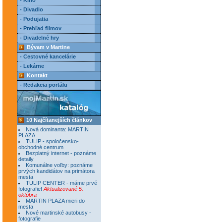
- Kino
- Divadlo
- Podujatia
- Prehľad filmov
- Divadelné hry
Bývam v Martine
- Cestovné kancelárie
- Lekárne
Kontakt
- Redakcia portálu
10 Najčítanejších článkov
Nová dominanta: MARTIN
PLAZA
TULIP - spoločensko-
obchodné centrum
Bezplatný internet - poznáme
detaily
Komunálne voľby: poznáme
prvých kandidátov na primátora
mesta
TULIP CENTER - máme prvé
fotografie!
Aktualizované 5.
októbra
MARTIN PLAZA mieri do
mesta
Nové martinské autobusy -
fotografie