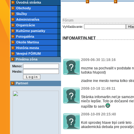
Úvodná stránka
Obchody
Služby
Administratíva
Fórum
Organizácie
Vyhľadávanie:
Kultúrne pamiatky
Fotogaléria
INFOMARTIN.NET
Okolie Martina
História mesta
Verejné FÓRUM
Privátna zóna
2009-06-30 11:18:16
Meno:
mozme sa pochvalit v podstate 
Heslo:
ludska hlupost)
ziadne ine mesto nema tolko stra
Partneri
2008-10-18 11:49:11
Stránka infomartin.net je samoz
niečo lepšie. Toto je dočasné r
napíšte to sem
2008-10-09 20:15:40
Koli sprostej hlave trpí celé telo 
akademická debata pre posratý