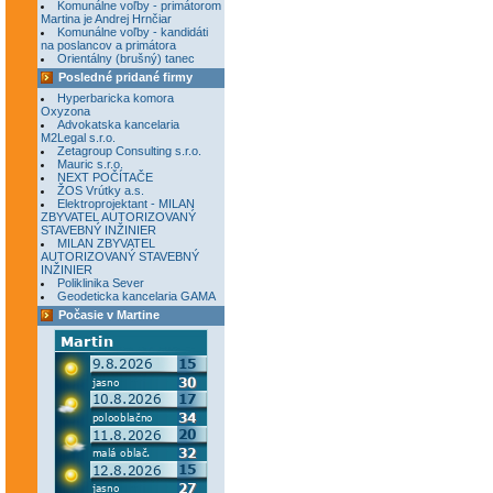
Komunálne voľby - primátorom
Martina je Andrej Hrnčiar
Komunálne voľby - kandidáti
na poslancov a primátora
Orientálny (brušný) tanec
Posledné pridané firmy
Hyperbaricka komora
Oxyzona
Advokatska kancelaria
M2Legal s.r.o.
Zetagroup Consulting s.r.o.
Mauric s.r.o.
NEXT POČÍTAČE
ŽOS Vrútky a.s.
Elektroprojektant - MILAN
ZBYVATEL AUTORIZOVANÝ
STAVEBNÝ INŽINIER
MILAN ZBYVATEL
AUTORIZOVANÝ STAVEBNÝ
INŽINIER
Poliklinika Sever
Geodeticka kancelaria GAMA
Počasie v Martine