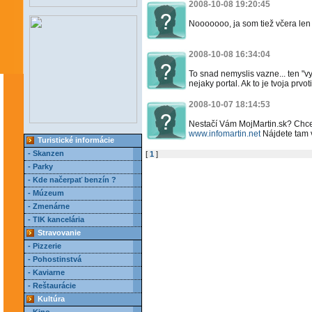
2008-10-08 19:20:45
Nooooooo, ja som tiež včera len p
2008-10-08 16:34:04
To snad nemyslis vazne... ten "v
nejaky portal. Ak to je tvoja prvot
2008-10-07 18:14:53
Nestačí Vám MojMartin.sk? Chcet
www.infomartin.net
Nájdete tam 
Turistické informácie
- Skanzen
[
1
]
- Parky
- Kde načerpať benzín ?
- Múzeum
- Zmenárne
- TIK kancelária
Stravovanie
- Pizzerie
- Pohostinstvá
- Kaviarne
- Reštaurácie
Kultúra