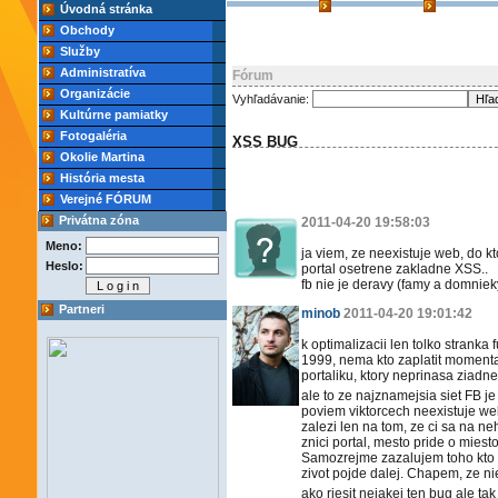
Úvodná stránka
Obchody
Služby
Administratíva
Fórum
Organizácie
Vyhľadávanie:
Kultúrne pamiatky
Fotogaléria
XSS BUG
Okolie Martina
História mesta
Verejné FÓRUM
Privátna zóna
2011-04-20 19:58:03
Meno:
ja viem, ze neexistuje web, do 
Heslo:
portal osetrene zakladne XSS..
fb nie je deravy (famy a domniek
Partneri
minob
2011-04-20 19:01:42
k optimalizacii len tolko strank
1999, nema kto zaplatit moment
portaliku, ktory neprinasa ziad
ale to ze najznamejsia siet FB je
poviem viktorcech neexistuje we
zalezi len na tom, ze ci sa na ne
znici portal, mesto pride o miest
Samozrejme zazalujem toho kto s
zivot pojde dalej. Chapem, ze ni
ako riesit nejakej ten bug ale tak