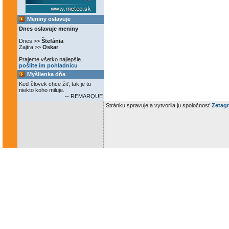
Meniny oslavuje
Dnes oslavuje meniny
Dnes >>
Štefánia
Zajtra >>
Oskar
Prajeme všetko najlepšie.
pošlite im pohladnicu
Myšlienka dňa
Keď človek chce žiť, tak je tu
niekto koho miluje.
-- REMARQUE
Stránku spravuje a vytvorila ju spoločnosť
Zetagr