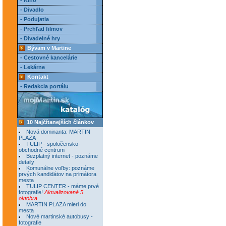
- Kino
- Divadlo
- Podujatia
- Prehľad filmov
- Divadelné hry
Bývam v Martine
- Cestovné kancelárie
- Lekárne
Kontakt
- Redakcia portálu
10 Najčítanejších článkov
Nová dominanta: MARTIN
PLAZA
TULIP - spoločensko-
obchodné centrum
Bezplatný internet - poznáme
detaily
Komunálne voľby: poznáme
prvých kandidátov na primátora
mesta
TULIP CENTER - máme prvé
fotografie!
Aktualizované 5.
októbra
MARTIN PLAZA mieri do
mesta
Nové martinské autobusy -
fotografie