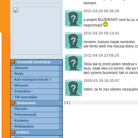
nemam.
2011-04-20 09:36:29
a pojem BUZERANT som tu uz spom
nepochopil
2011-04-20 09:13:41
neviem, haluze nejak neriesim..
ale tento web ma naozaj diery co
2011-04-19 23:08:25
Turistické informácie
Teba tak ty zmrd jeden stretnut 
- Skanzen
dusi, vsak vies co tvorim. Ide p
ako vyzera buzerant, tak si zacni
- Parky
- Kde načerpať benzín ?
2009-03-29 18:35:07
- Múzeum
vidim, ze to zas nikoho nezaujima
- Zmenárne
- TIK kancelária
[
1
]
Stravovanie
- Pizzerie
- Pohostinstvá
- Kaviarne
- Reštaurácie
Kultúra