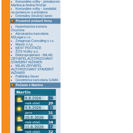
Komunálne voľby - primátorom
Martina je Andrej Hrnčiar
Komunálne voľby - kandidáti
na poslancov a primátora
Orientálny (brušný) tanec
Posledné pridané firmy
Hyperbaricka komora
Oxyzona
Advokatska kancelaria
M2Legal s.r.o.
Zetagroup Consulting s.r.o.
Mauric s.r.o.
NEXT POČÍTAČE
ŽOS Vrútky a.s.
Elektroprojektant - MILAN
ZBYVATEL AUTORIZOVANÝ
STAVEBNÝ INŽINIER
MILAN ZBYVATEL
AUTORIZOVANÝ STAVEBNÝ
INŽINIER
Poliklinika Sever
Geodeticka kancelaria GAMA
Počasie v Martine