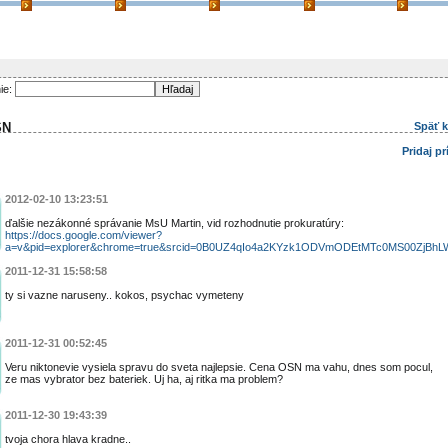
ie:
SN
Späť 
Pridaj p
2012-02-10 13:23:51
ďalšie nezákonné správanie MsU Martin, vid rozhodnutie prokuratúry:
https://docs.google.com/viewer?
a=v&pid=explorer&chrome=true&srcid=0B0UZ4qIo4a2KYzk1ODVmODEtMTc0MS00ZjBhL
2011-12-31 15:58:58
ty si vazne naruseny.. kokos, psychac vymeteny
2011-12-31 00:52:45
Veru niktonevie vysiela spravu do sveta najlepsie. Cena OSN ma vahu, dnes som pocul,
ze mas vybrator bez bateriek. Uj ha, aj ritka ma problem?
2011-12-30 19:43:39
tvoja chora hlava kradne..