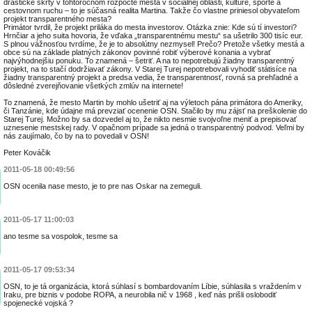
drastické škrty v tohtoročnom rozpočte mesta v sociálnej oblasti, kultúre, športe a
cestovnom ruchu – to je súčasná realita Martina. Takže čo vlastne priniesol obyvateľom
projekt transparentného mesta?
Primátor tvrdil, že projekt priláka do mesta investorov. Otázka znie: Kde sú tí investori?
Hrnčiar a jeho suita hovoria, že vďaka „transparentnému mestu“ sa ušetrilo 300 tisíc eur.
S plnou vážnosťou tvrdíme, že je to absolútny nezmysel! Prečo? Pretože všetky mestá a
obce sú na základe platných zákonov povinné robiť výberové konania a vybrať
najvýhodnejšiu ponuku. To znamená – šetriť. A na to nepotrebujú žiadny transparentný
projekt, na to stačí dodržiavať zákony. V Starej Turej nepotrebovali vyhodiť státisíce na
žiadny transparentný projekt a predsa vedia, že transparentnosť, rovná sa prehľadné a
dôsledné zverejňovanie všetkých zmlúv na internete!
To znamená, že mesto Martin by mohlo ušetriť aj na výletoch pána primátora do Ameriky,
či Tanzánie, kde údajne má prevziať ocenenie OSN. Stačilo by mu zájsť na preškolenie do
Starej Turej. Možno by sa dozvedel aj to, že nikto nesmie svojvoľne meniť a prepisovať
uznesenie mestskej rady. V opačnom prípade sa jedná o transparentný podvod. Veľmi by
nás zaujímalo, čo by na to povedali v OSN!
Peter Kováčik
2011-05-18 00:49:56
OSN ocenila nase mesto, je to pre nas Oskar na zemeguli.
2011-05-17 11:00:03
ano tesme sa vospolok, tesme sa
2011-05-17 09:53:34
OSN, to je tá organizácia, ktorá súhlasí s bombardovaním Líbie, súhlasila s vraždením v
Iraku, pre biznis v podobe ROPA, a neurobila nič v 1968 , keď nás prišli oslobodiť
spojenecké vojská ?