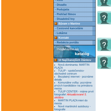
- Kino
- Divadlo
- Podujatia
- Prehľad filmov
- Divadelné hry
Bývam v Martine
- Cestovné kancelárie
- Lekárne
Kontakt
- Redakcia portálu
10 Najčítanejších článkov
Nová dominanta: MARTIN
PLAZA
TULIP - spoločensko-
obchodné centrum
Bezplatný internet - poznáme
detaily
Komunálne voľby: poznáme
prvých kandidátov na primátora
mesta
TULIP CENTER - máme prvé
fotografie!
Aktualizované 5.
októbra
MARTIN PLAZA mieri do
mesta
Nové martinské autobusy -
fotografie