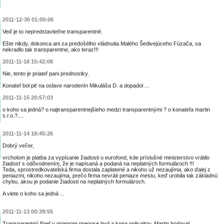
2011-12-30 01:00:06
Veď je to nepredstaviteľne transparentné.
Ešte nikdy, dokonca ani za predošélho vládnutia Malého Šedivejúceho Fúzača, sa
nekradlo tak transparentne, ako teraz!!!
2011-11-18 15:42:08
Nie, tento je priateľ pani prednostky.
Konateľ bol piť na oslave narodenín Mikuláša D. a dopadol ...
2011-11-15 20:57:03
o koho sa jedná? o najtransparentnejšieho medzi transparentnými ? o konateľa martin
s.r.o.?....
2011-11-14 18:45:26
Dobrý večer,
vrcholom je platba za vypísanie žiadosti o eurofond, kde príslušné ministerstvo vrátilo
žiadosť s odôvodnením, že je napísaná a podaná na neplatných formulároch !!!
Teda, sprostredkovateĺská firma dostala zaplatené a nikoho už nezaujíma, ako ďalej z
peniazmi, nikoho nezaujíma, prečo firma nevráti peniaze mestu, keď urobila tak základnú
chybu, akou je podanie žiadosti na neplatných formulároch.
A viete o koho sa jedná ...
2011-11-13 00:39:55
Transparentný fígeľ v priamom prenose,hyd a kopa policajtov. Martin hodoval.