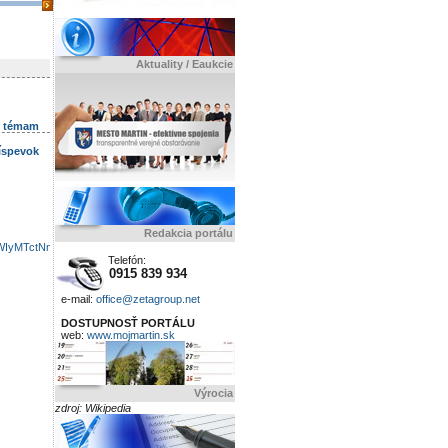
Aktuality / Eaukcie
k témam
ríspevok
Redakcia portálu
WIyMTctNmM2MDBlYmJiYjIx&hl=en_US
Telefón:
0915 839 934
e-mail:
office@zetagroup.net
DOSTUPNOSŤ PORTÁLU
web:
www.mojmartin.sk
Výrocia
zdroj: Wikipedia