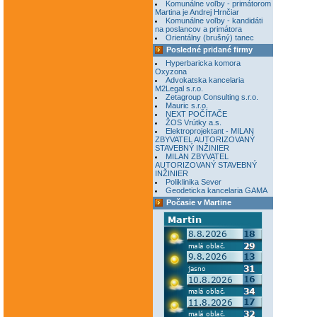
Komunálne voľby - primátorom
Martina je Andrej Hrnčiar
Komunálne voľby - kandidáti
na poslancov a primátora
Orientálny (brušný) tanec
Posledné pridané firmy
Hyperbaricka komora
Oxyzona
Advokatska kancelaria
M2Legal s.r.o.
Zetagroup Consulting s.r.o.
Mauric s.r.o.
NEXT POČÍTAČE
ŽOS Vrútky a.s.
Elektroprojektant - MILAN
ZBYVATEL AUTORIZOVANÝ
STAVEBNÝ INŽINIER
MILAN ZBYVATEL
AUTORIZOVANÝ STAVEBNÝ
INŽINIER
Poliklinika Sever
Geodeticka kancelaria GAMA
Počasie v Martine