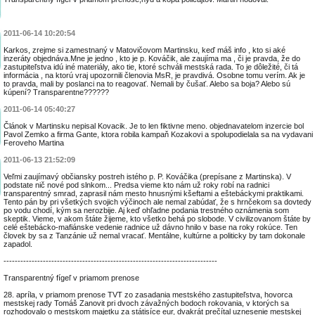
2011-06-14 10:20:54
Karkos, zrejme si zamestnaný v Matovičovom Martinsku, keď máš info , kto si aké
inzeráty objednáva.Mne je jedno , kto je p. Kováčik, ale zaujíma ma , či je pravda, že do
zastupiteľstva idú iné materiály, ako tie, ktoré schváli mestská rada. To je dôležité, či tá
informácia , na ktorú vraj upozornili členovia MsR, je pravdivá. Osobne tomu verím. Ak je
to pravda, mali by poslanci na to reagovať. Nemali by čušať. Alebo sa boja? Alebo sú
kúpení? Transparentne??????
2011-06-14 05:40:27
Článok v Martinsku nepisal Kovacik. Je to len fiktivne meno. objednavatelom inzercie bol
Pavol Zemko a firma Gante, ktora robila kampaň Kozakovi a spolupodielala sa na vydavani
Feroveho Martina
2011-06-13 21:52:09
Veľmi zaujímavý občiansky postreh istého p. P. Kováčika (prepísane z Martinska). V
podstate nič nové pod slnkom... Predsa vieme kto nám už roky robí na radnici
transparentný smrad, zaprasil nám mesto hnusnými kšeftami a eštebáckymi praktikami.
Tento pán by pri všetkých svojich výčinoch ale nemal zabúdať, že s hrnčekom sa dovtedy
po vodu chodí, kým sa nerozbije. Aj keď ohľadne podania trestného oznámenia som
skeptik. Vieme, v akom štáte žijeme, kto všetko behá po slobode. V civilizovanom štáte by
celé eštebácko-mafiánske vedenie radnice už dávno hnilo v base na roky rokúce. Ten
človek by sa z Tanzánie už nemal vracať. Mentálne, kultúrne a politicky by tam dokonale
zapadol.
----------------------------------------------------------------------------
Transparentný fígeľ v priamom prenose
28. apríla, v priamom prenose TVT zo zasadania mestského zastupiteľstva, hovorca
mestskej rady Tomáš Zanovit pri dvoch závažných bodoch rokovania, v ktorých sa
rozhodovalo o mestskom majetku za státisíce eur, dvakrát prečítal uznesenie mestskej