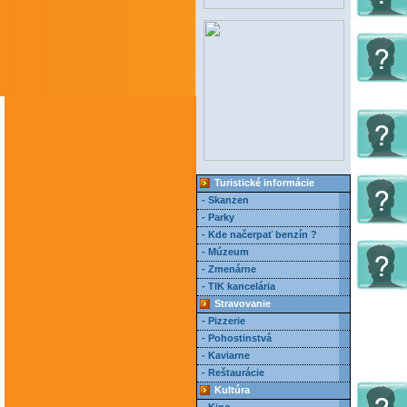
Turistické informácie
- Skanzen
- Parky
- Kde načerpať benzín ?
- Múzeum
- Zmenárne
- TIK kancelária
Stravovanie
- Pizzerie
- Pohostinstvá
- Kaviarne
- Reštaurácie
Kultúra