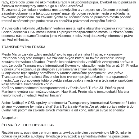
rady, ktoré bolo úplne iné ako mestská rada v skutočnosti prijala. Dvakrát na to poukázali
členovia mestskej rady Imrich Žigo a Táňa Červeňová.
To znamená, že niekto z vedenia mesta svojvoľne a v rozpore so zákonom prepisuje
zásadné dokumenty a takto „upravené“ materiály potom vedenie mesta predkladá na
rokovanie poslancom. Na základe týchto skutočností bolo na primátora mesta podané
trestné oznámenie pre podozrenie zo zneužitia právomocí verejného činiteľa.
V súvislosti s takýmito „aktivitami“ vedenia mesta, úplne absurdne vyznieva informácia o
udelení ocenenia OSN mestu Martin za projekt transparentného mesta. O získaní tohto
ocenenia nás so samoľúbosťou jemu vlastnou, z televíznej obrazovky informoval práve
ten Andrej Hrnčiar.
TRANSPARENTNÁ FRAŠKA
Mesto Martin získalo „zlatú medailu“ ako to nazval primátor Hrnčiar, v kategórii –
Prevencia a boj proti korupcii. Na základe akých kritérií sa takéto ocenenie udeľuje,
zostáva obrovskou záhadou. Pretože len nedávno bola v médiách zverejnená správa o
tom, že podľa Transparency International Slovensko, obsadilo mesto Martin až 34. Priečku
v prieskume rozsahu a prístupnosti zverejňovania zmlúv na internete!
O objektivite tejto správy nemôžeme v Martine absolútne pochybovať. Veď práve
Transparency International Slovensko bolo tvorcom projektu Martin – transparentné
mesto. A za vypracovanie tohto projektu zinkasovalo z mestskej a teda našej spoločnej
kasy státisíce slovenských korún.
Keďže v tomto hodnotení transparentnosti zvíťazila Stará Turá o 33. Priečok pred
Martinom, vynára sa množstvo otázok. Napríklad: Prečo nás o tomto debakli Martina
neinformoval v médiách Andrej Hrnčiar?
Alebo: Nečítajú v OSN správy a hodnotenia Transparency International Slovensko? Lebo
ak áno – ocenenie by mala získať Stará Turá a nie Martin. Ale ak tieto správy neberú do
úvahy, tak potom na základe akých informácií a od koho, udeľujú svoje ocenenia?
A napokon:
ČO MAJÚ Z TOHO OBYVATELIA?
Rozbité cesty, pustnúce centrum mesta, zvyšovanie cien cestovného v MHD, rušenie
dotácie na školské autobusy, likvidácia prevádzok a zamestnávateľov na pešej zóne,