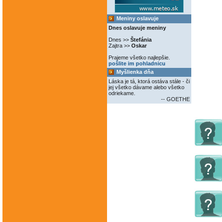
Meniny oslavuje
Dnes oslavuje meniny
Dnes >>
Štefánia
Zajtra >>
Oskar
Prajeme všetko najlepšie.
pošlite im pohladnicu
Myšlienka dňa
Láska je tá, ktorá ostáva stále - či
jej všetko dávame alebo všetko
odriekame.
-- GOETHE