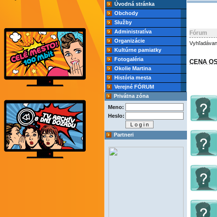
Úvodná stránka
Obchody
Služby
Administratíva
Fórum
Organizácie
Vyhľadávan
Kultúrne pamiatky
Fotogaléria
CENA O
Okolie Martina
História mesta
Verejné FÓRUM
Privátna zóna
Meno:
Heslo:
Partneri