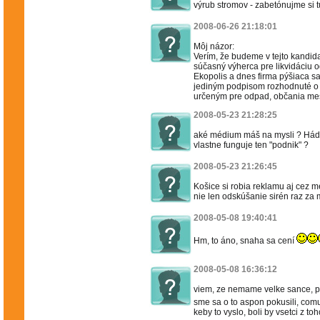
výrub stromov - zabetónujme si tu
2008-06-26 21:18:01
Môj názor:
Verím, že budeme v tejto kandi
súčasný výherca pre likvidáciu 
Ekopolis a dnes firma pýšiaca 
jediným podpisom rozhodnuté o 
určeným pre odpad, občania mes
2008-05-23 21:28:25
aké médium máš na mysli ? Háda
vlastne funguje ten "podnik" ?
2008-05-23 21:26:45
Košice si robia reklamu aj cez 
nie len odskúšanie sirén raz za 
2008-05-08 19:40:41
Hm, to áno, snaha sa cení
2008-05-08 16:36:12
viem, ze nemame velke sance, p
sme sa o to aspon pokusili, comu
keby to vyslo, boli by vsetci z 