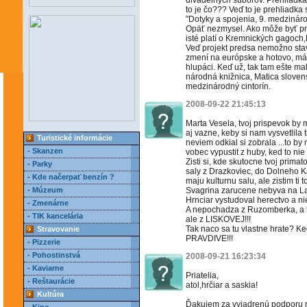
divadelných súborov. Prehliadka
to je čo??? Veď to je prehliadka
"Dotyky a spojenia, 9. medzináro
Opäť nezmysel. Ako môže byť pr
isté platí o Kremnických gagoc
Veď projekt predsa nemožno stav
zmení na európske a hotovo, má
hlupáci. Keď už, tak tam ešte mal
národná knižnica, Matica slove
medzinárodný cintorín.
2008-09-22 21:45:13
Marta Vesela, tvoj prispevok by 
aj vazne, keby si nam vysvetlila t
Turistické informácie
neviem odkial si zobrala ...to by
- Skanzen
vobec vypustit z huby, ked to nie 
Zisti si, kde skutocne tvoj prima
- Parky
saly z Drazkoviec, do Dolneho Ka
- Kde načerpať benzín ?
maju kulturnu salu, ale zistim ti t
- Múzeum
Svagrina zarucene nebyva na Lad
Hrnciar vystudoval herectvo a n
- Zmenárne
A nepochadza z Ruzomberka, a to
- TIK kancelária
ale z LISKOVEJ!!!
Tak naco sa tu vlastne hrate? Ked 
Stravovanie
PRAVDIVE!!!
- Pizzerie
- Pohostinstvá
2008-09-21 16:23:34
- Kaviarne
Priatelia,
- Reštaurácie
atol,hrčiar a saskia!
Kultúra
Ďakujem za vyjadrenú podporu 