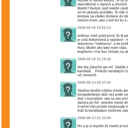
Myslíte si, Mesto kultúry , to sú d
starostlivosť o starých a chorý
Martin? Kedysi, keď niekde zavíta
sa im ukázalo pozlátko. To isté r
komisie sa všetko dostane do star
niečom inom, ako o tom koˇko a a
2008-08-16 15:55:13
anthrax, máš snáď pocit, že tá p
je celá dokončená a napokon - h
sklenenou "nádherou", a tie prdí
Hoci, Martin ako taký mám rada, 
krajšiemu ! A to bez ohľadu na a
2008-08-16 15:19:38
Nie iba Záturčie ale nič. Ukážte
kandidát ... Pretože mestských ča
nič nemení!!
2008-08-14 20:37:25
Strašne fandím nášmu mestu aby
kompetentným skôr než príde ne
diať v kancelárii- aby sa ako prv
stanica pri žst - priestor medz
A veľmi Vás prosím neukazujte im
Ináč tú kandidatúru múžeme zaba
2008-08-13 21:33:04
No a ja si myslím že martin je ku