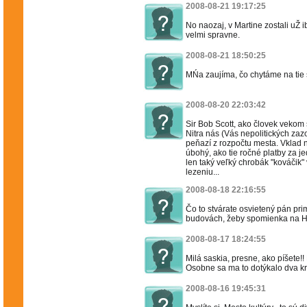
2008-08-21 19:17:25
No naozaj, v Martine zostali uŽ ib
velmi spravne.
2008-08-21 18:50:25
MŃa zaujíma, čo chytáme na tie s
2008-08-20 22:03:42
Sir Bob Scott, ako človek vekom 
Nitra nás (Vás nepolitických z
peňazí z rozpočtu mesta. Vklad 
úbohý, ako tie ročné platby za jed
len taký veľký chrobák "kováčik
lezeniu...
2008-08-18 22:16:55
Čo to stvárate osvietený pán pri
budovách, žeby spomienka na H
2008-08-17 18:24:55
Milá saskia, presne, ako píšete!! 
Osobne sa ma to dotýkalo dva krát,
2008-08-16 19:45:31