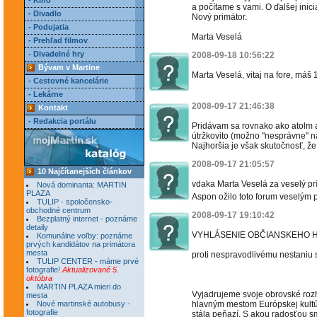
- Kino
a počítame s vami. O ďalšej inic
- Divadlo
Nový primátor.
- Podujatia
Marta Veselá
- Prehľad filmov
- Divadelné hry
2008-09-18 10:56:22
Bývam v Martine
Marta Veselá, vitaj na fore, máš
- Cestovné kancelárie
- Lekárne
2008-09-17 21:46:38
Kontakt
- Redakcia portálu
Pridávam sa rovnako ako atolm 
útržkovito (možno "nesprávne" n
Najhoršia je však skutočnosť, že 
2008-09-17 21:05:57
10 Najčítanejších článkov
vdaka Marta Veselá za veselý pr
Nová dominanta: MARTIN
PLAZA
Aspon ožilo toto forum veselým
TULIP - spoločensko-
obchodné centrum
2008-09-17 19:10:42
Bezplatný internet - poznáme
detaily
VYHLÁSENIE OBČIANSKEHO HN
Komunálne voľby: poznáme
prvých kandidátov na primátora
mesta
proti nespravodlivému nestaniu 
TULIP CENTER - máme prvé
fotografie!
Aktualizované 5.
októbra
MARTIN PLAZA mieri do
Vyjadrujeme svoje obrovské roz
mesta
Nové martinské autobusy -
hlavným mestom Európskej kultúr
fotografie
stála peňazí. S akou radosťou sm