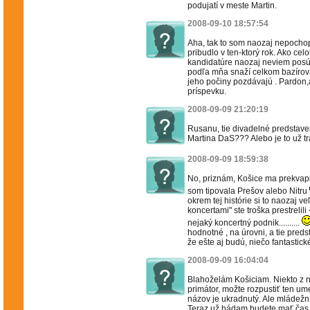
podujatí v meste Martin.
2008-09-10 18:57:54
Aha, tak to som naozaj nepochopi
pribudlo v ten-ktorý rok. Ako celo
kandidatúre naozaj neviem posúd
podľa mňa snaží celkom bazírovať
jeho počiny pozdávajú . Pardon,
príspevku.
2008-09-09 21:20:19
Rusanu, tie divadelné predstaven
Martina DaS??? Alebo je to už t
2008-09-09 18:59:38
No, priznám, Košice ma prekvapil
som tipovala Prešov alebo Nitru
okrem tej histórie si to naozaj v
koncertami" ste troška prestrelil
nejaký koncertný podnik..........
hodnotné , na úrovni, a tie preds
že ešte aj budú, niečo fantastick
2008-09-09 16:04:04
Blahoželám Košiciam. Niekto z ná
primátor, možte rozpustiť ten um
názov je ukradnutý. Ale mládežní
Teraz už hádam budete mať čas 