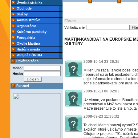
Úvodná stránka
Obchody
Služby
Administratíva
Fórum
Organizácie
Vyhľadávanie:
Kultúrne pamiatky
Fotogaléria
MARTIN-KANDIDÁT NA EURÓPSKE M
Okolie Martina
KULTÚRY
História mesta
Verejné FÓRUM
Privátna zóna
2009-10-14 23:26:35
Meno:
Millenium zacali z vole bozej b
Heslo:
neporusil uz aj tak poskodenu dla
deje. Informacie o cinnosti a tom
zone s parkoviskami pre auta. Mo
Partneri
2009-10-13 00:02:03
Uz vieme, ze poslanec Boucik n
prezentoval v MsZ svoj nazor o s
Matre prezentuje to iste a n.o. ta
2008-09-23 11:35:32
To chcel Martin naozaj vyhrať? 
akciách, ktoré už dávno v meste
Citujem z projektu: "91. ročník 