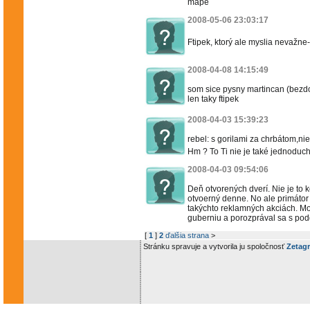
mape
2008-05-06 23:03:17
Ftipek, ktorý ale myslia nevažne-
2008-04-08 14:15:49
som sice pysny martincan (bezdo
len taky ftipek
2008-04-03 15:39:23
rebel: s gorilami za chrbátom,ni
Hm ? To Ti nie je také jednoduché
2008-04-03 09:54:06
Deň otvorených dverí. Nie je to
otvoerný denne. No ale primátor 
takýchto reklamných akciách. Mo
guberniu a porozprával sa s po
[
1
]
2
ďalšia strana
>
Stránku spravuje a vytvorila ju spoločnosť
Zetagr