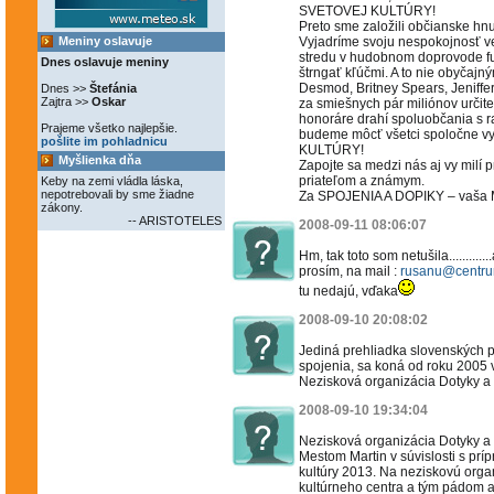
SVETOVEJ KULTÚRY!
Preto sme založili občianske h
Meniny oslavuje
Vyjadríme svoju nespokojnosť 
stredu v hudobnom doprovode fu
Dnes oslavuje meniny
štrngať kľúčmi. A to nie obyčajn
Desmod, Britney Spears, Jeniffer
Dnes >>
Štefánia
Zajtra >>
Oskar
za smiešnych pár miliónov určite
honoráre drahí spoluobčania s r
Prajeme všetko najlepšie.
budeme môcť všetci spoločne 
pošlite im pohladnicu
KULTÚRY!
Myšlienka dňa
Zapojte sa medzi nás aj vy milí pr
priateľom a známym.
Keby na zemi vládla láska,
nepotrebovali by sme žiadne
Za SPOJENIA A DOPIKY – vaša M
zákony.
-- ARISTOTELES
2008-09-11 08:06:07
Hm, tak toto som netušila.........
prosím, na mail :
rusanu@centru
tu nedajú, vďaka
2008-09-10 20:08:02
Jediná prehliadka slovenských 
spojenia, sa koná od roku 2005 
Nezisková organizácia Dotyky a 
2008-09-10 19:34:04
Nezisková organizácia Dotyky a 
Mestom Martin v súvislosti s pr
kultúry 2013. Na neziskovú orga
kultúrneho centra a tým pádom aj