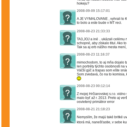
hokeju?
2008-09-09 15:17:01
A JE VYMALOVANE , vyhrali to K
to bolo a este bude v MT reci.
2008-08-23 21:33:33
TA3,JOJ a iné .. ukázali celému
schopné, aby získalo titul. Ako 
Tak sa aj erb nášho mesta mení, 
2008-08-23 11:16:37
mimochodom, to aj mňa dojalo t
len portréty týchto osobností na
Väčší gýč a trapas som ešte snáď
Som zvedavá, čo na to komisia, 
2008-08-23 00:12:14
Z mojej Hrčiarovskej s.r.o. vidno
malo byť až r. 2013. Preto aj ver
osvietený primátror error
2008-08-21 21:18:23
Nemyslím, že majú také britké uva
ktorá má, nanešťastie, v sebe ku