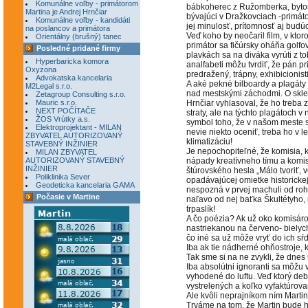
Komunálne voľby - primátorom
bábkoherec z Ružomberka, bytom 
Martina je Andrej Hrnčiar
bývajúci v Dražkovciach -primáto
Komunálne voľby - kandidáti
jej minulosť, prítomnosť aj budú
na poslancov a primátora
Veď koho by neočaril film, v kto
Orientálny (brušný) tanec
primátor sa fičúrsky oháňa golfo
Posledné pridané firmy
plavkách sa na diváka vyrúti z t
Hyperbaricka komora
analfabeti môžu tvrdiť, že pán pr
Oxyzona
predražený, trápny, exhibicioni
Advokatska kancelaria
A aké pekné bilboardy a plagáty
M2Legal s.r.o.
nad mestskými záchodmi. O sklen
Zetagroup Consulting s.r.o.
Mauric s.r.o.
Hrnčiar vyhlasoval, že ho treba z
NEXT POČÍTAČE
straty, ale na týchto plagátoch 
ŽOS Vrútky a.s.
symbol toho, že v našom meste si 
Elektroprojektant - MILAN
nevie niekto oceniť, treba ho v 
ZBYVATEL AUTORIZOVANÝ
klimatizáciu!
STAVEBNÝ INŽINIER
Je nepochopiteľné, že komisia, 
MILAN ZBYVATEL
AUTORIZOVANÝ STAVEBNÝ
nápady kreatívneho tímu a komis
INŽINIER
štúrovského hesla „Málo tvoriť,
Poliklinika Sever
opadávajúcej omietke historicke
Geodeticka kancelaria GAMA
nespozná v prvej machuli od roh
Počasie v Martine
naľavo od nej baťka Škultétyho
trpaslík!
A čo poézia? Ak už oko komisáro
nastriekanou na červeno- bielyc
čo iné sa už môže vryť do ich sŕ
Iba ak tie nádherné ohňostroje, 
Tak sme si na ne zvykli, že dnes
Iba absolútni ignoranti sa môžu 
vyhodené do luftu. Veď ktorý debi
vystrelených a koľko vyfaktúrova
Ale kvôli neprajníkom ním Marti
Trváme na tom, že Martin bude h