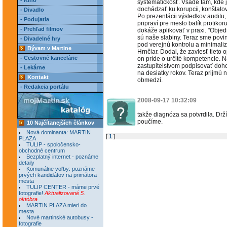
- Kino
systematickosť. Všade tam, kde j
dochádzať ku korupcii, konštatov
- Divadlo
Po prezentácii výsledkov auditu
- Podujatia
pripraví pre mesto balík protiko
- Prehľad filmov
dokáže aplikovať v praxi. "Objed
sú naše slabiny. Teraz sme povin
- Divadelné hry
pod verejnú kontrolu a minimaliz
Bývam v Martine
Hrnčiar. Dodal, že zaviesť tieto 
- Cestovné kancelárie
on príde o určité kompetencie. 
zastupitelstvom podpisovať doh
- Lekárne
na desiatky rokov. Teraz prijmú 
Kontakt
obmedzí.
- Redakcia portálu
2008-09-17 10:32:09
takže diagnóza sa potvrdila. Drží
poučíme.
10 Najčítanejších článkov
Nová dominanta: MARTIN
[
1
]
PLAZA
TULIP - spoločensko-
obchodné centrum
Bezplatný internet - poznáme
detaily
Komunálne voľby: poznáme
prvých kandidátov na primátora
mesta
TULIP CENTER - máme prvé
fotografie!
Aktualizované 5.
októbra
MARTIN PLAZA mieri do
mesta
Nové martinské autobusy -
fotografie