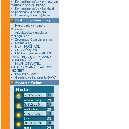
Komunálne voľby - primátorom
Martina je Andrej Hrnčiar
Komunálne voľby - kandidáti
na poslancov a primátora
Orientálny (brušný) tanec
Posledné pridané firmy
Hyperbaricka komora
Oxyzona
Advokatska kancelaria
M2Legal s.r.o.
Zetagroup Consulting s.r.o.
Mauric s.r.o.
NEXT POČÍTAČE
ŽOS Vrútky a.s.
Elektroprojektant - MILAN
ZBYVATEL AUTORIZOVANÝ
STAVEBNÝ INŽINIER
MILAN ZBYVATEL
AUTORIZOVANÝ STAVEBNÝ
INŽINIER
Poliklinika Sever
Geodeticka kancelaria GAMA
Počasie v Martine