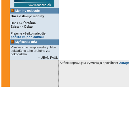
Meniny oslavuje
Dnes oslavuje meniny
Dnes >>
Štefánia
Zajtra >>
Oskar
Prajeme všetko najlepšie.
pošlite im pohladnicu
Myšlienka dňa
V láske sme nespravodlivý, lebo
pokladáme toho druhého za
dokonalého.
-- JEAN PAUL
Stránku spravuje a vytvorila ju spoločnosť
Zetagr