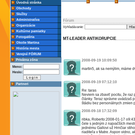
Úvodná stránka
Obchody
Služby
Administratíva
Fórum
Organizácie
Vyhľadávanie:
Kultúrne pamiatky
Fotogaléria
MT-LEADER ANTIKORUPCIE
Okolie Martina
História mesta
Verejné FÓRUM
Privátna zóna
2008-09-19 10:09:50
Meno:
martin5, ak sa nemýlim, máme d
Heslo:
2008-09-19 07:12:10
Partneri
Re: taras
Neviem sa zbaviť pocitu, že raz
články. Teraz správne uvádzaš pr
štádiu bez personálnych zmien 
2008-09-18 17:32:09
ribka, Roberto:2008-01-17 o9:43:
čele s jedným z najvačších mest
jednému Gallovi už Hrnčiar stih
riaditeľa v Matre. Aspon vidno,