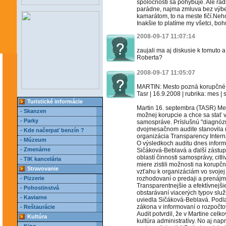
spoločnosti sa pohybuje. Ale ra
parádne, najma zmluva bez výb
kamarátom, to na meste fičí.Neh
Inakšie to platíme my všetci, boh
2008-09-17 11:07:14
zaujali ma aj diskusie k tomut
Roberta?
2008-09-17 11:05:07
MARTIN: Mesto pozná korupčné s
Tasr | 16.9.2008 | rubrika: mes | 
Turistické informácie
Martin 16. septembra (TASR) Mes
- Skanzen
možnej korupcie a chce sa stať vl
- Parky
samospráve. Príslušnú "diagnóz
dvojmesačnom audite stanovila
- Kde načerpať benzín ?
organizácia Transparency Intern
- Múzeum
O výsledkoch auditu dnes inform
- Zmenárne
Sičáková-Beblavá a ďalší zástupc
oblastí činnosti samosprávy, cit
- TIK kancelária
miere zistili možnosti na korup
Stravovanie
vzťahu k organizáciám vo svojej 
- Pizzerie
rozhodovaní o predaji a prenájm
Transparentnejšie a efektívnejš
- Pohostinstvá
obstarávaní viacerých typov slu
- Kaviarne
uviedla Sičáková-Beblavá. Podla
zákona v informovaní o rozpočto
- Reštaurácie
Audit potvrdil, že v Martine cel
Kultúra
kultúra administratívy. No aj nap