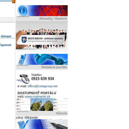
Aktuality / Eaukcie
k témam
ríspevok
Redakcia portálu
Telefón:
0915 839 934
e-mail:
office@zetagroup.net
DOSTUPNOSŤ PORTÁLU
web:
www.mojmartin.sk
Výrocia
zdroj: Wikipedia