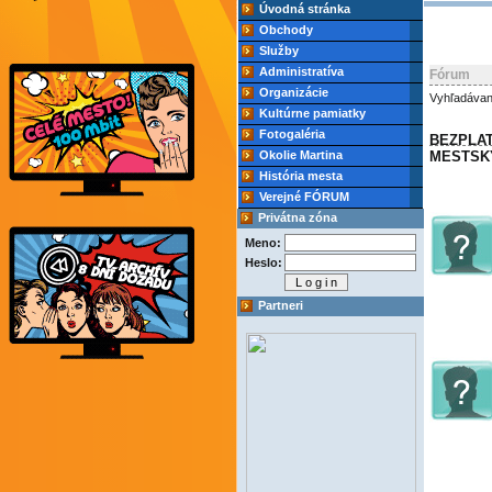
Úvodná stránka
Obchody
Služby
Administratíva
Fórum
Organizácie
Vyhľadávan
Kultúrne pamiatky
Fotogaléria
BEZPLAT
Okolie Martina
MESTSK
História mesta
Verejné FÓRUM
Privátna zóna
Meno:
Heslo:
Partneri