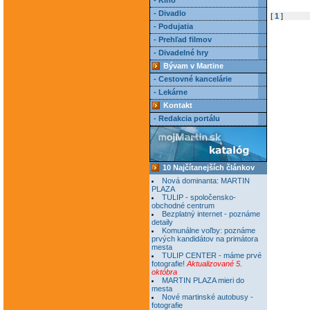
- Kino
- Divadlo
[
1
]
- Podujatia
- Prehľad filmov
- Divadelné hry
Bývam v Martine
- Cestovné kancelárie
- Lekárne
Kontakt
- Redakcia portálu
10 Najčítanejších článkov
Nová dominanta: MARTIN
PLAZA
TULIP - spoločensko-
obchodné centrum
Bezplatný internet - poznáme
detaily
Komunálne voľby: poznáme
prvých kandidátov na primátora
mesta
TULIP CENTER - máme prvé
fotografie!
Aktualizované 5.
októbra
MARTIN PLAZA mieri do
mesta
Nové martinské autobusy -
fotografie