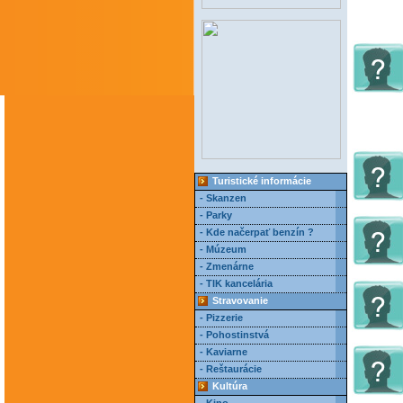
Turistické informácie
- Skanzen
- Parky
- Kde načerpať benzín ?
- Múzeum
- Zmenárne
- TIK kancelária
Stravovanie
- Pizzerie
- Pohostinstvá
- Kaviarne
- Reštaurácie
Kultúra