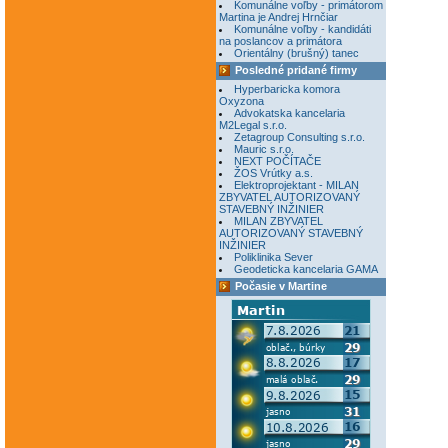
Komunálne voľby - primátorom
Martina je Andrej Hrnčiar
Komunálne voľby - kandidáti
na poslancov a primátora
Orientálny (brušný) tanec
Posledné pridané firmy
Hyperbaricka komora
Oxyzona
Advokatska kancelaria
M2Legal s.r.o.
Zetagroup Consulting s.r.o.
Mauric s.r.o.
NEXT POČÍTAČE
ŽOS Vrútky a.s.
Elektroprojektant - MILAN
ZBYVATEL AUTORIZOVANÝ
STAVEBNÝ INŽINIER
MILAN ZBYVATEL
AUTORIZOVANÝ STAVEBNÝ
INŽINIER
Poliklinika Sever
Geodeticka kancelaria GAMA
Počasie v Martine