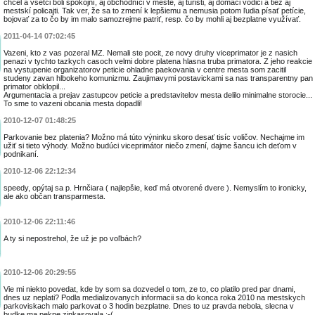
chcel a všetci boli spokojní, aj obchodníci v meste, aj turisti, aj domáci vodiči a tiež aj
mestskí policajti. Tak ver, že sa to zmení k lepšiemu a nemusia potom ľudia písať petície,
bojovať za to čo by im malo samozrejme patriť, resp. čo by mohli aj bezplatne využívať.
2011-04-14 07:02:45
Vazeni, kto z vas pozeral MZ. Nemali ste pocit, ze novy druhy viceprimator je z nasich
penazi v tychto tazkych casoch velmi dobre platena hlasna truba primatora. Z jeho reakcie
na vystupenie organizatorov peticie ohladne paekovania v centre mesta som zacitil
studeny zavan hlbokeho komunizmu. Zaujimavymi postavickami sa nas transparentny pan
primator obklopil...
Argumentacia a prejav zastupcov peticie a predstavitelov mesta delilo minimalne storocie...
To sme to vazeni obcania mesta dopadli!
2010-12-07 01:48:25
Parkovanie bez platenia? Možno má túto výninku skoro desať tisíc voličov. Nechajme im
užiť si tieto výhody. Možno budúci viceprimátor niečo zmení, dajme šancu ich deťom v
podnikaní.
2010-12-06 22:12:34
speedy, opýtaj sa p. Hrnčiara ( najlepšie, keď má otvorené dvere ). Nemyslím to ironicky,
ale ako občan transparmesta.
2010-12-06 22:11:46
A ty si nepostrehol, že už je po voľbách?
2010-12-06 20:29:55
Vie mi niekto povedat, kde by som sa dozvedel o tom, ze to, co platilo pred par dnami,
dnes uz neplati? Podla medializovanych informacii sa do konca roka 2010 na mestskych
parkoviskach malo parkovat o 3 hodin bezplatne. Dnes to uz pravda nebola, slecna v
budke ma pekne zinkasovala :-(