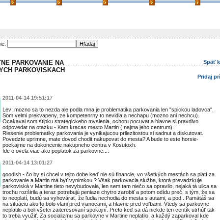
ie:
NE PARKOVANIE NA
Späť 
YCH PARKOVISKACH
Pridaj p
2011-04-14 19:51:17
Lev: mozno sa to nezda ale podla mna je problematika parkovania len "spickou ladovca".
Som velmi prekvapeny, ze kompetenrny to nevidia a nechapu (mozno ani nechcu).
Ocakaval som stipku strategickeho myslenia, ochotu pocuvat a hlavne si pravdivo
odpovedat na otazku - Kam kracas mesto Martin ( najma jeho centrum).
Riesenie problematiky parkovania je vynikajucou prilezitostou si sadnut a diskutovat.
Povedzte uprimne, mate dovod chodit nakupovat do mesta? A bude to este horsie-
pockajme na dokoncenie nakupneho centra v Kosutoxh.
Ide o ovela viac ako poplatok za parkovne....
2011-04-14 13:01:27
goodish - čo by si chcel v tejto dobe keď nie sú financie, vo všetkých mestách sa platí za
parkovanie a Martin má byť vynimkou ? Však parkovacia služba, ktorá prevadzkuje
parkoviská v Martine tieto nevybudovala, len sem tam niečo sa opravilo, nejaká tá ulica sa
trochu rozširila a teraz potrebujú peniaze chytro zarobiť a potom odídu preč, s tým, že sa
to neoplatí, budú sa vyhovárať, že ľudia nechodia do mesta s autami, a pod.. Pamätáš sa
na situáciu ako to bolo vlani pred vianocami, a hlavne pred voľbami. Vtedy sa parkovne
neplatilo a boli všetci zaiteresovaní spokojní. Preto keď sa dá niekde ten centík utrhúť tak
to treba využiť. Za socializmu sa parkovne v Martine neplatilo, a každý zaparkoval kde