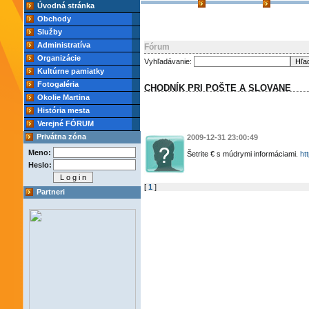
Úvodná stránka
Obchody
Služby
Administratíva
Fórum
Organizácie
Vyhľadávanie:
Kultúrne pamiatky
Fotogaléria
CHODNÍK PRI POŠTE A SLOVANE
Okolie Martina
História mesta
Verejné FÓRUM
Privátna zóna
2009-12-31 23:00:49
Meno:
Šetrite € s múdrymi informáciami.
ht
Heslo:
[
1
]
Partneri