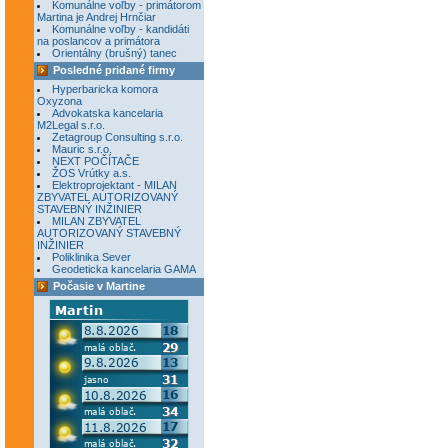
Komunálne voľby - primátorom
Martina je Andrej Hrnčiar
Komunálne voľby - kandidáti
na poslancov a primátora
Orientálny (brušný) tanec
Posledné pridané firmy
Hyperbaricka komora
Oxyzona
Advokatska kancelaria
M2Legal s.r.o.
Zetagroup Consulting s.r.o.
Mauric s.r.o.
NEXT POČÍTAČE
ŽOS Vrútky a.s.
Elektroprojektant - MILAN
ZBYVATEL AUTORIZOVANÝ
STAVEBNÝ INŽINIER
MILAN ZBYVATEL
AUTORIZOVANÝ STAVEBNÝ
INŽINIER
Poliklinika Sever
Geodeticka kancelaria GAMA
Počasie v Martine