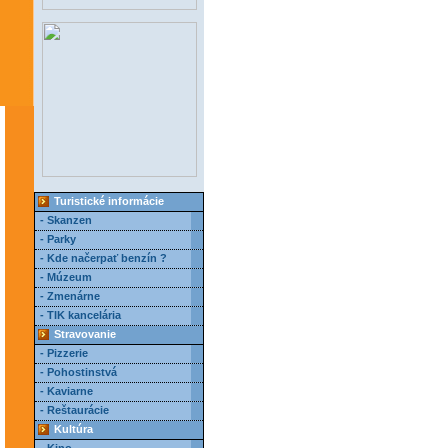
Turistické informácie
- Skanzen
- Parky
- Kde načerpať benzín ?
- Múzeum
- Zmenárne
- TIK kancelária
Stravovanie
- Pizzerie
- Pohostinstvá
- Kaviarne
- Reštaurácie
Kultúra