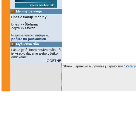
Meniny oslavuje
Dnes oslavuje meniny
Dnes >>
Štefánia
Zajtra >>
Oskar
Prajeme všetko najlepšie.
pošlite im pohladnicu
Myšlienka dňa
Láska je tá, ktorá ostáva stále - či
jej všetko dávame alebo všetko
odriekame.
-- GOETHE
Stránku spravuje a vytvorila ju spoločnosť
Zetagr