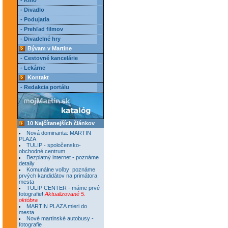
- Kino
- Divadlo
- Podujatia
- Prehľad filmov
- Divadelné hry
Bývam v Martine
- Cestovné kancelárie
- Lekárne
Kontakt
- Redakcia portálu
10 Najčítanejších článkov
Nová dominanta: MARTIN
PLAZA
TULIP - spoločensko-
obchodné centrum
Bezplatný internet - poznáme
detaily
Komunálne voľby: poznáme
prvých kandidátov na primátora
mesta
TULIP CENTER - máme prvé
fotografie!
Aktualizované 5.
októbra
MARTIN PLAZA mieri do
mesta
Nové martinské autobusy -
fotografie