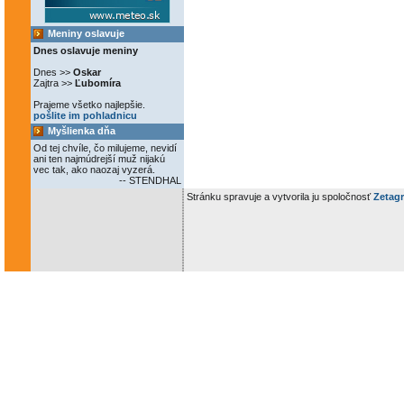
Meniny oslavuje
Dnes oslavuje meniny
Dnes >>
Oskar
Zajtra >>
Ľubomíra
Prajeme všetko najlepšie.
pošlite im pohladnicu
Myšlienka dňa
Od tej chvíle, čo milujeme, nevidí
ani ten najmúdrejší muž nijakú
vec tak, ako naozaj vyzerá.
-- STENDHAL
Stránku spravuje a vytvorila ju spoločnosť
Zetagr