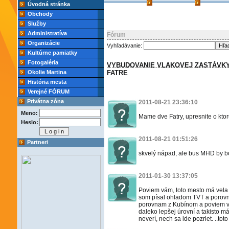
Úvodná stránka
Obchody
Služby
Administratíva
Fórum
Organizácie
Vyhľadávanie:
Kultúrne pamiatky
Fotogaléria
VYBUDOVANIE VLAKOVEJ ZASTÁVKY
Okolie Martina
FATRE
História mesta
Verejné FÓRUM
Privátna zóna
2011-08-21 23:36:10
Meno:
Mame dve Fatry, upresnite o ktor
Heslo:
2011-08-21 01:51:26
Partneri
skvelý nápad, ale bus MHD by bo
2011-01-30 13:37:05
Poviem vám, toto mesto má vela 
som písal ohladom TVT a porovna
porovnam z Kubínom a poviem vá
daleko lepšej úrovní a takisto má
neverí, nech sa ide pozriet. ..to