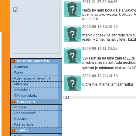
2011-01-27 20:04:26
Načo by nám bola ďaľšia vlaková
pozrite sa ako vyzerá. Celkovo 
dominánt.
2009-06-18 10:10:50
marko? coze? tie zahrady tam su 
jesen, v zime, na jar, v lete.. ka
2009-06-16 11:24:55
Vykaslat sa na take zahrady....
Turistické informácie
myslim si ze na zahradu nechodi
- Skanzen
vykend je minimum vlakov do M
- Parky
2009-06-10 21:14:50
- Kde načerpať benzín ?
- Múzeum
urcite nie, mame tam zahradku
- Zmenárne
- TIK kancelária
[
1
]
Stravovanie
- Pizzerie
- Pohostinstvá
- Kaviarne
- Reštaurácie
Kultúra