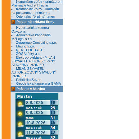
Komunálne voľby - primátorom
Martina je Andrej Hrnčiar
Komunálne voľby - kandidáti
na poslancov a primátora
Orientálny (brušný) tanec
Posledné pridané firmy
Hyperbaricka komora
Oxyzona
Advokatska kancelaria
M2Legal s.r.o.
Zetagroup Consulting s.r.o.
Mauric s.r.o.
NEXT POČÍTAČE
ŽOS Vrútky a.s.
Elektroprojektant - MILAN
ZBYVATEL AUTORIZOVANÝ
STAVEBNÝ INŽINIER
MILAN ZBYVATEL
AUTORIZOVANÝ STAVEBNÝ
INŽINIER
Poliklinika Sever
Geodeticka kancelaria GAMA
Počasie v Martine