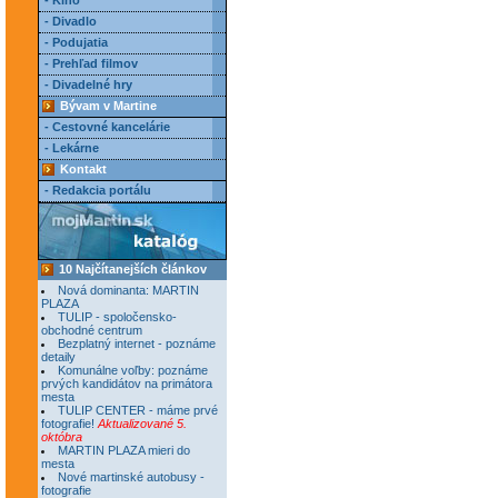
- Kino
- Divadlo
- Podujatia
- Prehľad filmov
- Divadelné hry
Bývam v Martine
- Cestovné kancelárie
- Lekárne
Kontakt
- Redakcia portálu
10 Najčítanejších článkov
Nová dominanta: MARTIN
PLAZA
TULIP - spoločensko-
obchodné centrum
Bezplatný internet - poznáme
detaily
Komunálne voľby: poznáme
prvých kandidátov na primátora
mesta
TULIP CENTER - máme prvé
fotografie!
Aktualizované 5.
októbra
MARTIN PLAZA mieri do
mesta
Nové martinské autobusy -
fotografie