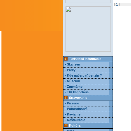
[
1
]
Turistické informácie
- Skanzen
- Parky
- Kde načerpať benzín ?
- Múzeum
- Zmenárne
- TIK kancelária
Stravovanie
- Pizzerie
- Pohostinstvá
- Kaviarne
- Reštaurácie
Kultúra