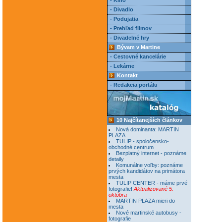
- Kino
- Divadlo
- Podujatia
- Prehľad filmov
- Divadelné hry
Bývam v Martine
- Cestovné kancelárie
- Lekárne
Kontakt
- Redakcia portálu
10 Najčítanejších článkov
Nová dominanta: MARTIN
PLAZA
TULIP - spoločensko-
obchodné centrum
Bezplatný internet - poznáme
detaily
Komunálne voľby: poznáme
prvých kandidátov na primátora
mesta
TULIP CENTER - máme prvé
fotografie!
Aktualizované 5.
októbra
MARTIN PLAZA mieri do
mesta
Nové martinské autobusy -
fotografie