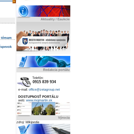
Aktuality / Eaukcie
k témam
ríspevok
Redakcia portálu
Telefón:
0915 839 934
e-mail:
office@zetagroup.net
DOSTUPNOSŤ PORTÁLU
web:
www.mojmartin.sk
Výrocia
zdroj: Wikipedia