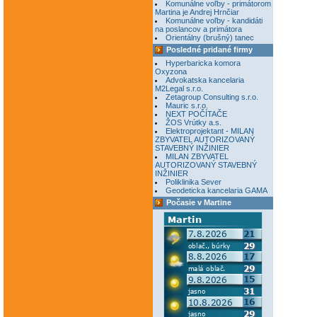
Komunálne voľby - primátorom
Martina je Andrej Hrnčiar
Komunálne voľby - kandidáti
na poslancov a primátora
Orientálny (brušný) tanec
Posledné pridané firmy
Hyperbaricka komora
Oxyzona
Advokatska kancelaria
M2Legal s.r.o.
Zetagroup Consulting s.r.o.
Mauric s.r.o.
NEXT POČÍTAČE
ŽOS Vrútky a.s.
Elektroprojektant - MILAN
ZBYVATEL AUTORIZOVANÝ
STAVEBNÝ INŽINIER
MILAN ZBYVATEL
AUTORIZOVANÝ STAVEBNÝ
INŽINIER
Poliklinika Sever
Geodeticka kancelaria GAMA
Počasie v Martine