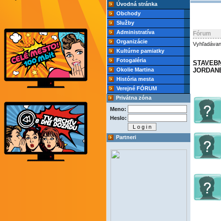
Úvodná stránka
Obchody
Služby
Administratíva
Fórum
Organizácie
Vyhľadávan
Kultúrne pamiatky
Fotogaléria
STAVEBN
Okolie Martina
JORDAN
História mesta
Verejné FÓRUM
Privátna zóna
Meno:
Heslo:
Partneri