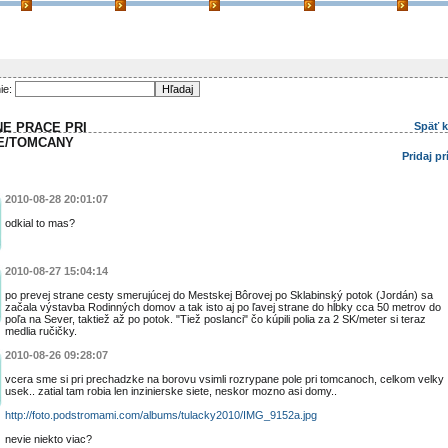
ie:
E PRACE PRI
Späť 
E/TOMCANY
Pridaj p
2010-08-28 20:01:07
odkial to mas?
2010-08-27 15:04:14
po prevej strane cesty smerujúcej do Mestskej Bôrovej po Sklabinský potok (Jordán) sa
začala výstavba Rodinných domov a tak isto aj po ľavej strane do hĺbky cca 50 metrov do
poľa na Sever, taktiež až po potok. "Tiež poslanci" čo kúpili polia za 2 SK/meter si teraz
medlia ručičky.
2010-08-26 09:28:07
vcera sme si pri prechadzke na borovu vsimli rozrypane pole pri tomcanoch, celkom velky
usek.. zatial tam robia len inzinierske siete, neskor mozno asi domy..
http://foto.podstromami.com/albums/tulacky2010/IMG_9152a.jpg
nevie niekto viac?