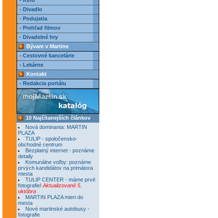
- Kino
- Divadlo
- Podujatia
- Prehľad filmov
- Divadelné hry
Bývam v Martine
- Cestovné kancelárie
- Lekárne
Kontakt
- Redakcia portálu
10 Najčítanejších článkov
Nová dominanta: MARTIN
PLAZA
TULIP - spoločensko-
obchodné centrum
Bezplatný internet - poznáme
detaily
Komunálne voľby: poznáme
prvých kandidátov na primátora
mesta
TULIP CENTER - máme prvé
fotografie!
Aktualizované 5.
októbra
MARTIN PLAZA mieri do
mesta
Nové martinské autobusy -
fotografie