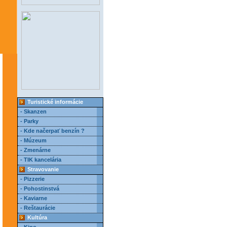
Turistické informácie
- Skanzen
- Parky
- Kde načerpať benzín ?
- Múzeum
- Zmenárne
- TIK kancelária
Stravovanie
- Pizzerie
- Pohostinstvá
- Kaviarne
- Reštaurácie
Kultúra