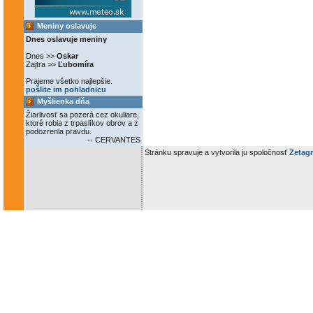
Meniny oslavuje
Dnes oslavuje meniny
Dnes >>
Oskar
Zajtra >>
Ľubomíra
Prajeme všetko najlepšie.
pošlite im pohladnicu
Myšlienka dňa
Žiarlivosť sa pozerá cez okuliare,
ktoré robia z trpaslíkov obrov a z
podozrenia pravdu.
-- CERVANTES
Stránku spravuje a vytvorila ju spoločnosť
Zetagr