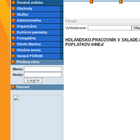
Úvodná stránka
Obchody
Služby
Administratíva
Fórum
Organizácie
Vyhľadávanie:
Kultúrne pamiatky
Fotogaléria
HOLANDSKO-PRACOVNÍK V SKLADE-
Okolie Martina
POPLATKOV-IHNEď
História mesta
Verejné FÓRUM
Privátna zóna
Meno:
Heslo:
Partneri