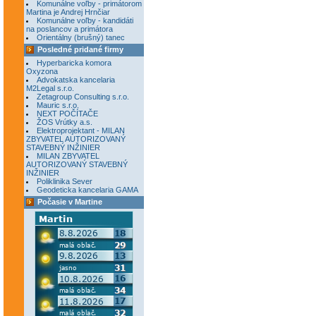
Komunálne voľby - primátorom
Martina je Andrej Hrnčiar
Komunálne voľby - kandidáti
na poslancov a primátora
Orientálny (brušný) tanec
Posledné pridané firmy
Hyperbaricka komora
Oxyzona
Advokatska kancelaria
M2Legal s.r.o.
Zetagroup Consulting s.r.o.
Mauric s.r.o.
NEXT POČÍTAČE
ŽOS Vrútky a.s.
Elektroprojektant - MILAN
ZBYVATEL AUTORIZOVANÝ
STAVEBNÝ INŽINIER
MILAN ZBYVATEL
AUTORIZOVANÝ STAVEBNÝ
INŽINIER
Poliklinika Sever
Geodeticka kancelaria GAMA
Počasie v Martine