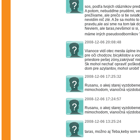
sos, podľa tvojich otáznikov pre
A potom, nebudďme prudérni, veľ
prežívame, ale prečo si tie sviat
nevidím nič zlé. A že sa mohlo to
pravdu,ale asi sme na tom tak d
Neviem, ale taras,nevšimol si si
máme iných pseudoodborníkov
2008-12-06 20:08:48
Vianoce vidí otec mesta úplne in
pre oči chodcov, bicyklistov a vo
priestore pešej zóny,zakrývať nie
Sk mohol nechať opraviť poškod
dom pre azylantov, mohol urobiť .
2008-12-06 17:25:32
Rusanu, o akej starej vyzdobene
mimochodom, vianočná výzdo
2008-12-06 17:24:57
Rusanu, o akej starej vyzdobene
mimochodom, vianočná výzdo
2008-12-06 13:25:24
taras, možno aj Teba,keby som vid