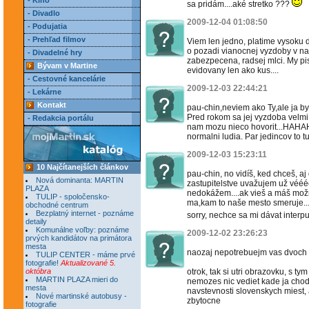
- Kino
sa pridám....aké stretko ???
- Divadlo
2009-12-04 01:08:50
- Podujatia
- Prehľad filmov
Viem len jedno, platime vysoku 
o pozadi vianocnej vyzdoby v na
- Divadelné hry
zabezpecena, radsej mlci. My pis
Bývam v Martine
evidovany len ako kus....
- Cestovné kancelárie
2009-12-03 22:44:21
- Lekárne
Kontakt
pau-chin,neviem ako Ty,ale ja by
Pred rokom sa jej vyzdoba velmi 
- Redakcia portálu
nam mozu nieco hovorit...HAHAHA!
normalni ludia. Par jedincov to t
2009-12-03 15:23:11
10 Najčítanejších článkov
pau-chin, no vidíš, ked chceš, aj
Nová dominanta: MARTIN
zastupitelstve uvažujem už vééé
PLAZA
nedokážem....ak vieš a máš možno
TULIP - spoločensko-
ma,kam to naše mesto smeruje......
obchodné centrum
Bezplatný internet - poznáme
sorry, nechce sa mi dávat interpunkc
detaily
Komunálne voľby: poznáme
2009-12-02 23:26:23
prvých kandidátov na primátora
mesta
naozaj nepotrebuejm vas dvoch v
TULIP CENTER - máme prvé
fotografie!
Aktualizované 5.
októbra
otrok, tak si utri obrazovku, s ty
MARTIN PLAZA mieri do
nemozes nic vediet kade ja chodi
mesta
navstevnosti slovenskych miest,
Nové martinské autobusy -
zbytocne
fotografie