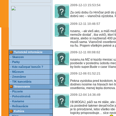
2009-12-13 15:53:54
Za celú dobu čo Hrnčiar prdí do p
dobrú vec – vianočná výzdoba. P
2009-12-11 10:46:57
rusanu, --ak vieš ako, a máš mož
nemože dostať , iba voliči, ktorí
strana, alebo si nazbieraš 400 p
musíš sama. Vianočné osvetlenie
na ňu. Prajem všetkým pekné a 
Turistické informácie
2009-12-11 00:08:02
- Skanzen
rusanu,na MZ si kazdy mesiac uz
- Parky
poobede v poslednu sobotu mecia
by bolo super.Bude v case Vianoc.
- Kde načerpať benzín ?
- Múzeum
2009-12-06 01:52:21
- Zmenárne
Pekna vyzdoba pred kostolom, ten
- TIK kancelária
dodnes nosime na hlavach len tie
Stravovanie
osvetlenia, menej tepla domova.
- Pizzerie
2009-12-04 14:36:49
- Pohostinstvá
- Kaviarne
I:B:MOGAJ, páči sa mi stále, ale 
za posledné takmer desaťročie je
- Reštaurácie
je to prirodzené, lebo všetko ide
Kultúra
logicky prisposobuje.... síce nev