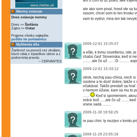
ani o com tu uz pises, ake frajer
ale ako som pisal, hned ste sa tu
Meniny oslavuje
vasom, chcel som to len trosku vy
Dnes oslavuje meniny
vam to vydrzi, mna len tak nevyto
Dnes >>
Štefánia
Zajtra >>
Oskar
Prajeme všetko najlepšie.
pošlite im pohladnicu
2009-12-01 15:35:57
Myšlienka dňa
Žiarlivosť sa pozerá cez okuliare,
a ešte, k tomu osvetleniu, iste, 
ktoré robia z trpaslíkov obrov a z
chabú časť Slovenska, keď si n
podozrenia pravdu.
..........ale čo už ..... :-D ........... as
-- CERVANTES
2009-12-01 15:34:12
otrok, nechaj pau-china, nech si
osobne a to dosť dobre, takže s
očakával. Takže prestaň sa hra
v nemom úžase, kam sa mu to pod
.......
Keď si spomeniem, akou 
srdce bolí ......ale čo už ........
vrane sadá .........
2009-11-30 19:58:25
re pau chin: ty nezijes v tomto p
2009-11-29 23:05:18