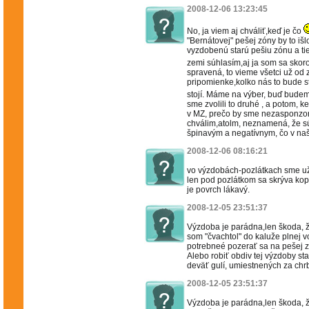
2008-12-06 13:23:45
No, ja viem aj chváliť,keď je čo
"Bernátovej" pešej zóny by to iš
vyzdobenú starú pešiu zónu a tie
zemi súhlasím,aj ja som sa skoro
spravená, to vieme všetci už od za
pripomienke,kolko nás to bude st
stojí. Máme na výber, buď budem
sme zvolili to druhé , a potom,
v MZ, prečo by sme nezasponzoro
chválim,atolm, neznamená, že sú
špinavým a negatívnym, čo v naš
2008-12-06 08:16:21
vo výzdobách-pozlátkach sme už 
len pod pozlátkom sa skrýva kop
je povrch lákavý.
2008-12-05 23:51:37
Výzdoba je parádna,len škoda, že
som "čvachtol" do kaluže plnej v
potrebneé pozerať sa na pešej 
Alebo robiť obdiv tej výzdoby st
deväť gulí, umiestnených za ch
2008-12-05 23:51:37
Výzdoba je parádna,len škoda, že