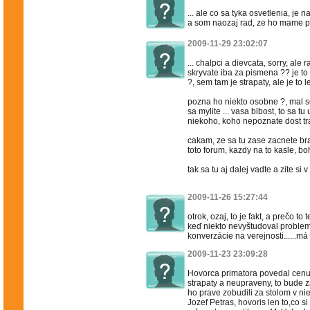
... ale co sa tyka osvetlenia, je
a som naozaj rad, ze ho mame p
2009-11-29 23:02:07
... chalpci a dievcata, sorry, ale 
skryvate iba za pismena ?? je to 
?, sem tam je strapaty, ale je to le
pozna ho niekto osobne ?, mal so
sa mylite ... vasa blbost, to sa t
niekoho, koho nepoznate dost tra
cakam, ze sa tu zase zacnete brani
toto forum, kazdy na to kasle, boh
tak sa tu aj dalej vadte a zite s
2009-11-26 15:27:44
otrok, ozaj, to je fakt, a prečo t
keď niekto nevyštudoval problema
konverzácie na verejnosti......má to 
2009-11-23 23:09:28
Hovorca primatora povedal cenu
strapaty a neupraveny, to bude z
ho prave zobudili za stolom v ni
Jozef Petras, hovoris len to,co s