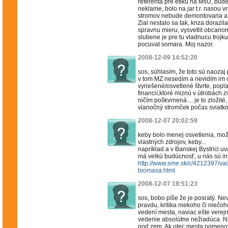
referenta pre etiku na MsU, bude
neklame, bolo na jar t.r. nasou 
stromov nebude demontovana a bu
Zial nestalo sa tak, kriza dorazi
spravnu mieru, vysvetlit obcano
slubene je pre tu vladnucu troj
pocuvat somara. Moj nazor.
2008-12-09 14:52:20
sos, súhlasím, že toto sú naozaj p
v tom MZ nesedím a nevidím im d
vyriešené/osvetlené štvrte, popl
financií,ktoré miznú v útrobách z
ničím poškvrnená.... je to zložit
vianočný stromček počas sviatkov,
2008-12-07 20:02:59
keby bolo menej osvetlenia, mož
vlastných zdrojov, keby...
napríklad a v Banskej Bystrici uv
má velkú budúcnosť, u nás sú i
http://www.sme.sk/c/4212397/vac
biomasa.html
2008-12-07 19:51:23
sos, bobo píše že je posratý. Ne
pravdu, kritika niekoho či niečoh
vedení mesta, naviac ešte verejne
vedenie absolútne nežiadúca. Ni
pod zem. Ak otec mesta pomeno