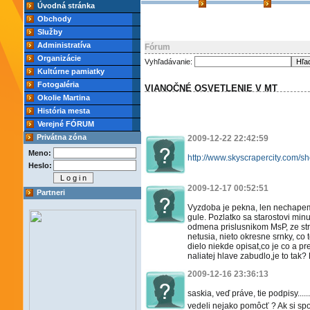
Úvodná stránka
Obchody
Služby
Administratíva
Fórum
Organizácie
Vyhľadávanie:
Kultúrne pamiatky
Fotogaléria
VIANOČNÉ OSVETLENIE V MT
Okolie Martina
História mesta
Verejné FÓRUM
Privátna zóna
2009-12-22 22:42:59
Meno:
http://www.skyscrapercity.com
Heslo:
2009-12-17 00:52:51
Partneri
Vyzdoba je pekna, len nechapem 
gule. Pozlatko sa starostovi mi
odmena prislusnikom MsP, ze st
netusia, nieto okresne srnky, c
dielo niekde opisat,co je co a pr
naliatej hlave zabudlo,je to tak?
2009-12-16 23:36:13
saskia, veď práve, tie podpisy....
vedeli nejako pomôcť ? Ak si spom