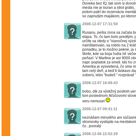
človeka bez IQ, tak som si dovoli
mesta nie je buran a idiot grátis
potom patrí do rezervácie ment
so zapnutým majákom, po ktorom 
2008-12-07 17:31:50
Rusanu, pešia zona sa začala b
etapa. To, čo tam bolo predtým,
určite sa vtedy o "vianočnej výzd
nainštalovalo, sa robilo na 2 krát,
poriadku, je to možno pekné, ja
štvrte, kde sa boja ľudia ísť več
peňazí. V Martine je asi 9000 ob
napr. poplatok za smeti. Idú ho zv
Amerika je vysvietená, čo sme my
tam celý deň, a keď ti láskavo daj
zoberú, lebo "budeš " rozprávať 
2008-12-07 16:06:43
bobo, dík za výstižný postreh,ver
tom poslednom /kľúčovom/ slove 
veru nemusel
2008-12-07 09:41:11
neznášam minulého ani súčasnéhj
stromovky vystúpte na mestskom 
čo...posratý
2008-12-06 22:02:29