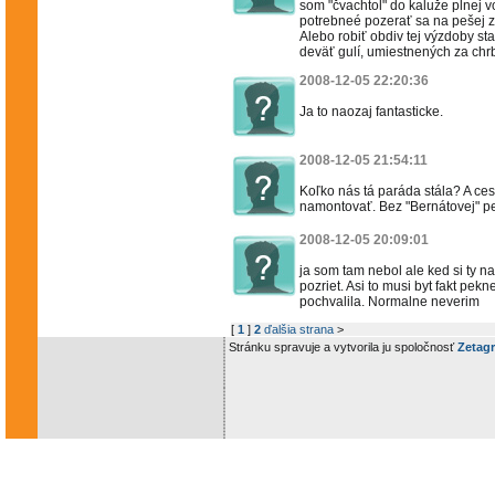
som "čvachtol" do kaluže plnej v
potrebneé pozerať sa na pešej 
Alebo robiť obdiv tej výzdoby st
deväť gulí, umiestnených za ch
2008-12-05 22:20:36
Ja to naozaj fantasticke.
2008-12-05 21:54:11
Koľko nás tá paráda stála? A ces
namontovať. Bez "Bernátovej" pe
2008-12-05 20:09:01
ja som tam nebol ale ked si ty na
pozriet. Asi to musi byt fakt pek
pochvalila. Normalne neverim
[
1
]
2
ďalšia strana
>
Stránku spravuje a vytvorila ju spoločnosť
Zetagr