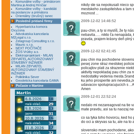
Komunálne voľby - primátorom
nikdy ste sa nepokusali nieco sp
Martina je Andrej Hrnčiar
Komunálne voľby - kandidáti
mestskeho zastupitelstva a tam sk
na poslancov a primátora
moznost ...
Orientálny (brušný) tanec
2009-12-02 14:46:52
Posledné pridané firmy
Hyperbaricka komora
Oxyzona
pau-chin, a ty si myslíš, že ty ná
Advokatska kancelaria
nebavila...... nikto ťa nenapáda, 
M2Legal s.r.o.
pravda, prajem krásny deň plný 
Zetagroup Consulting s.r.o.
Mauric s.r.o.
NEXT POČÍTAČE
2009-12-02 02:41:45
ŽOS Vrútky a.s.
Elektroprojektant - MILAN
ZBYVATEL AUTORIZOVANÝ
pau chin ma pochodene slovensko
STAVEBNÝ INŽINIER
pesej zone straz mestskej policie 
MILAN ZBYVATEL
policajtov plati za strazenie ni
AUTORIZOVANÝ STAVEBNÝ
aktivity nepokladaj pau chin za
INŽINIER
nedostatky vedenia mesta.Srand
Poliklinika Sever
ku jeho prosperite ani nevedia,z
Geodeticka kancelaria GAMA
udavacov spolupracujucich s ...
Počasie v Martine
Amen
2009-12-01 22:52:24
nedalo mi nezareagovat na tie v
mate pravdu, asi sa tu naozaj neo
co sa tyka toho hovorcu, ked ho
do oci a skryvas sa tu, ale na to a
slovensko mam pochodene, ako ma