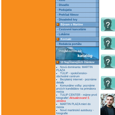
- Kino
- Divadlo
- Podujatia
- Prehľad filmov
- Divadelné hry
Bývam v Martine
- Cestovné kancelárie
- Lekárne
Kontakt
- Redakcia portálu
10 Najčítanejších článkov
Nová dominanta: MARTIN
PLAZA
TULIP - spoločensko-
obchodné centrum
Bezplatný internet - poznáme
detaily
Komunálne voľby: poznáme
prvých kandidátov na primátora
mesta
TULIP CENTER - máme prvé
fotografie!
Aktualizované 5.
októbra
MARTIN PLAZA mieri do
mesta
Nové martinské autobusy -
fotografie