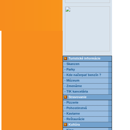
Turistické informácie
- Skanzen
- Parky
- Kde načerpať benzín ?
- Múzeum
- Zmenárne
- TIK kancelária
Stravovanie
- Pizzerie
- Pohostinstvá
- Kaviarne
- Reštaurácie
Kultúra