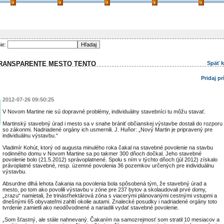
ie:
TRANSPARENTE MESTO TENTO
Späť 
Pridaj p
2012-07-26 09:50:25
V Novom Martine nie sú dopravné problémy, individuálny stavebníci tu môžu stavať.
Martinský stavebný úrad i mesto sa v snahe brániť občianskej výstavbe dostali do rozporu
so zákonmi. Nadriadené orgány ich usmernili. J. Huňor: „Nový Martin je pripravený pre
individuálnu výstavbu.“
Vladimír Kohút, ktorý od augusta minulého roka čakal na stavebné povolenie na stavbu
rodinného domu v Novom Martine sa po takmer 300 dňoch dočkal. Jeho stavebné
povolenie bolo (21.5.2012) správoplatnené. Spolu s ním v týchto dňoch (júl 2012) získalo
právoplatné stavebné, resp. územné povolenia 36 pozemkov určených pre individuálnu
výstavbu.
Absurdne dlhá lehota čakania na povolenia bola spôsobená tým, že stavebný úrad a
mesto, po tom ako povolili výstavbu v zóne pre 237 bytov a skolaudovali prvé domy,
„zrazu“ namietali, že trinásťhektárová zóna s viacerými plánovanými cestnými vstupmi a
dnešnými 65 obyvateľmi zahltí okolie autami. Znalecké posudky i nadriadené orgány toto
tvrdenie zamietli ako neodôvodnené a nariadili vydať stavebné povolenie.
„Som šťastný, ale stále nahnevaný. Čakaním na samozrejmosť som stratil 10 mesiacov a