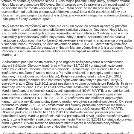
vznikla mi priama aj nepriama škoda. Okolo môjho pozemku stoja domy, primátor otváral
Nový Martin ako zónu pre 800 bytov. Som rozčarovaný, že práve ja som musel spadnúť
do obdobia nevôle mesta voči developerovi . Mám pocit, že mesto proti mne aj iným
stavebníkom od začiatku postupovalo účelovo a snažilo sa riešiť cudzie problémy cez
občana. Toto považujem za absurdné a dokázané viacerými orgánmi, vrátane prokuratúry.
Plánujem si škody vymáhať späť.“
Nový Martin bol zamýšľaný ako zóna pre cca 800 bytov, čo potvrdil aj dnešný primátor
mesta, ktorý sa zúčastnil na jeho oficiálnom začiatku výstavby. Developer Nový Martin,
a.s. tu vybudoval z vlastných zdrojov kompletnú infraštruktúru za 3 milióny euro a znížil
maximálny predpokladaný počet obyvateľov zóny o tretinu. Absurdná situácia nastala
nástupom spolupracovníka konkurenčnej developerskej skupiny, snažiacej sa o výstavbu
v susednej zóne (Parkville), na čelo stavebného úradu 7.3.2011. Mesto vtedy radikálne
zmenilo svoj postoj. Začalo výstavbe v Novom Martine všemožne brániť a uprednostňovať
Parkville a s ním súvisiace územia, ktoré sa chceli napájať na infraštruktúru Nového
Martina, a.s.
V následnom postupe mesta Martin a jeho orgánov našli pochybenia a nezákonnosti
viaceré inštitúcie: Obvodný lesný úrad v Martine (13.7.2010 konštatoval nezákonné
holoruby v lokalite Parkville, mesto ich nevidelo), Katastrálny úrad v Žiline (10.2.2012
konštatoval nezákonnú snahu mesta a Parkvillu privlastniť si pozemky pod cestami
vlastnenými spoločnosťou Nový Martin), Krajský stavebný úrad v Žiline (19.8.2011
konštatoval nulitu rozhodnutia o zastavení vydávania stavebných povolení, Krajský
stavebný úrad v Žiline 31.8.2011 zrušil nezákonne vydané povolenie pre Parkville, Krajský
stavebný úrad v Žiline 1.2.2012 zrušil nezákonne zastavené územné konanie pre Nový
Martin, konštatoval neúmerné zaťažovanie spoločnosti NOVÝ MARTIN a označil konanie
stavebného úradu za neprípustné.), Obvodný úrad pre cestnú dopravu a pozemné
komunikácie v Martine (16.1.2012 a 1.2.2012 konštatoval dostatočnosť dopravných
kapacít zóny a nekalú snahu stavebného úradu nevydávať stavebné povolenia), Okresná
prokuratúra Martin (27.1.2012 konštatovala nezákonný prenájom pozemku mestom v
prospech Parkvile, na ktorom stojí cesta vybudovaná spoločnosťou NOVÝ MARTIN.
Okresná prokuratúra Martin tiež 11.5.2012 konštatovala viacero porušení práv voči
spoločnosti Nový Martin a porušenie zákona pri budovaní novej „akože rekonštruovanej“
cesty v zóne Parkville) a nakoniec samotné mesto Martin (20.3.2012 konštatovalo právnu
nulitu vyjadrení Útvaru hlavného architekta mesta Martin o paušálnom nevydávaní
stavebných povolení pre občanov v Nového Martina).
„Kampaň vedená snahou obchodne nás poškodiť a odradiť záujemcov o nami ponúkané