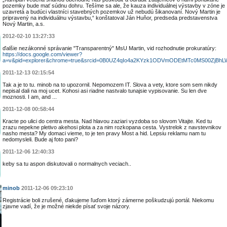
pozemky bude mať súdnu dohru. Tešíme sa ale, že kauza individuálnej výstavby v zóne je
uzavretá a budúci vlastníci stavebných pozemkov už nebudú šikanovaní. Nový Martin je
pripravený na individuálnu výstavbu,“ konštatoval Ján Huňor, predseda predstavenstva
Nový Martin, a.s.
2012-02-10 13:27:33
ďalšie nezákonné správanie "Transparentný" MsU Martin, vid rozhodnutie prokuratúry:
https://docs.google.com/viewer?
a=v&pid=explorer&chrome=true&srcid=0B0UZ4qIo4a2KYzk1ODVmODEtMTc0MS00ZjBhL
2011-12-13 02:15:54
Tak a je to tu. minob na to upozornil. Nepomozem IT. Slova a vety, ktore som sem nikdy
nepisal dali na moj ucet. Kohosi asi riadne nastvalo tunajsie vypisovanie. Su len dve
moznosti. I am, and ...
2011-12-08 00:58:44
Kracte po ulici do centra mesta. Nad hlavou zaziari vyzdoba so slovom Vitajte. Ked tu
zrazu nepekne pletivo akehosi plota a za nim rozkopana cesta. Vystrelok z navstevnikov
nasho mesta? My domaci vieme, to je ten pravy Most a hid. Lepsiu reklamu nam tu
nedomysleli. Bude aj foto pani?
2011-12-06 12:40:33
keby sa tu aspon diskutovali o normalnych veciach..
minob
2011-12-06 09:23:10
Registrácie boli zrušené, ďakujeme ľuďom ktorý zámerne poškudzujú portál. Niekomu
zjavne vadí, že je možné niekde písať svoje názory.