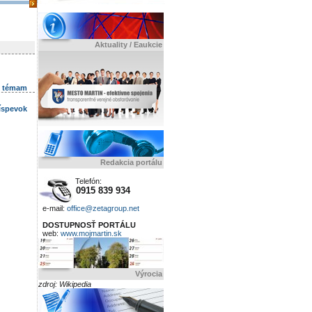
Aktuality / Eaukcie
k témam
ríspevok
Redakcia portálu
Telefón:
0915 839 934
e-mail:
office@zetagroup.net
DOSTUPNOSŤ PORTÁLU
web:
www.mojmartin.sk
Výrocia
zdroj: Wikipedia