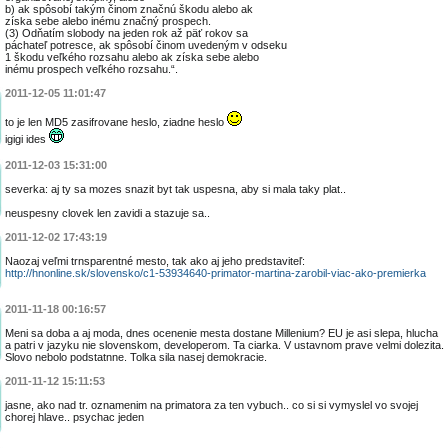
b) ak spôsobí takým činom značnú škodu alebo ak
získa sebe alebo inému značný prospech.
(3) Odňatím slobody na jeden rok až päť rokov sa
páchateľ potresce, ak spôsobí činom uvedeným v odseku
1 škodu veľkého rozsahu alebo ak získa sebe alebo
inému prospech veľkého rozsahu.“.
2011-12-05 11:01:47
to je len MD5 zasifrovane heslo, ziadne heslo
igigi ides
2011-12-03 15:31:00
severka: aj ty sa mozes snazit byt tak uspesna, aby si mala taky plat..
neuspesny clovek len zavidi a stazuje sa..
2011-12-02 17:43:19
Naozaj veľmi trnsparentné mesto, tak ako aj jeho predstaviteľ:
http://hnonline.sk/slovensko/c1-53934640-primator-martina-zarobil-viac-ako-premierka
2011-11-18 00:16:57
Meni sa doba a aj moda, dnes ocenenie mesta dostane Millenium? EU je asi slepa, hlucha
a patri v jazyku nie slovenskom, developerom. Ta ciarka. V ustavnom prave velmi dolezita.
Slovo nebolo podstatnne. Tolka sila nasej demokracie.
2011-11-12 15:11:53
jasne, ako nad tr. oznamenim na primatora za ten vybuch.. co si si vymyslel vo svojej
chorej hlave.. psychac jeden