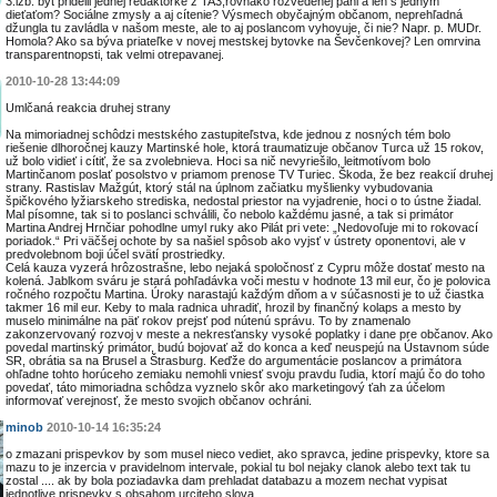
3.izb. byt pridelil jednej redaktorke z TA3,rovnako rozvedenej pani a len s jedným
dieťaťom? Sociálne zmysly a aj cítenie? Výsmech obyčajným občanom, neprehľadná
džungla tu zavládla v našom meste, ale to aj poslancom vyhovuje, či nie? Napr. p. MUDr.
Homola? Ako sa býva priateľke v novej mestskej bytovke na Ševčenkovej? Len omrvina
transparentnopsti, tak velmi otrepavanej.
2010-10-28 13:44:09
Umlčaná reakcia druhej strany
Na mimoriadnej schôdzi mestského zastupiteľstva, kde jednou z nosných tém bolo
riešenie dlhoročnej kauzy Martinské hole, ktorá traumatizuje občanov Turca už 15 rokov,
už bolo vidieť i cítiť, že sa zvolebnieva. Hoci sa nič nevyriešilo, leitmotívom bolo
Martinčanom poslať posolstvo v priamom prenose TV Turiec. Škoda, že bez reakcií druhej
strany. Rastislav Mažgút, ktorý stál na úplnom začiatku myšlienky vybudovania
špičkového lyžiarskeho strediska, nedostal priestor na vyjadrenie, hoci o to ústne žiadal.
Mal písomne, tak si to poslanci schválili, čo nebolo každému jasné, a tak si primátor
Martina Andrej Hrnčiar pohodlne umyl ruky ako Pilát pri vete: „Nedovoľuje mi to rokovací
poriadok.“ Pri väčšej ochote by sa našiel spôsob ako vyjsť v ústrety oponentovi, ale v
predvolebnom boji účel svätí prostriedky.
Celá kauza vyzerá hrôzostrašne, lebo nejaká spoločnosť z Cypru môže dostať mesto na
kolená. Jablkom sváru je stará pohľadávka voči mestu v hodnote 13 mil eur, čo je polovica
ročného rozpočtu Martina. Úroky narastajú každým dňom a v súčasnosti je to už čiastka
takmer 16 mil eur. Keby to mala radnica uhradiť, hrozil by finančný kolaps a mesto by
muselo minimálne na päť rokov prejsť pod nútenú správu. To by znamenalo
zakonzervovaný rozvoj v meste a nekresťansky vysoké poplatky i dane pre občanov. Ako
povedal martinský primátor, budú bojovať až do konca a keď neuspejú na Ústavnom súde
SR, obrátia sa na Brusel a Štrasburg. Keďže do argumentácie poslancov a primátora
ohľadne tohto horúceho zemiaku nemohli vniesť svoju pravdu ľudia, ktorí majú čo do toho
povedať, táto mimoriadna schôdza vyznelo skôr ako marketingový ťah za účelom
informovať verejnosť, že mesto svojich občanov ochráni.
minob
2010-10-14 16:35:24
o zmazani prispevkov by som musel nieco vediet, ako spravca, jedine prispevky, ktore sa
mazu to je inzercia v pravidelnom intervale, pokial tu bol nejaky clanok alebo text tak tu
zostal .... ak by bola poziadavka dam prehladat databazu a mozem nechat vypisat
jednotlive prispevky s obsahom urciteho slova....