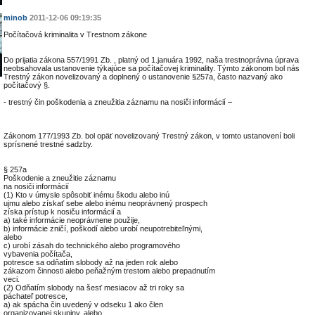
minob
2011-12-06 09:19:35
Počítačová kriminalita v Trestnom zákone
Do prijatia zákona 557/1991 Zb. , platný od 1.januára 1992, naša trestnoprávna úprava
neobsahovala ustanovenie týkajúce sa počítačovej kriminality. Týmto zákonom bol nás
Trestný zákon novelizovaný a doplnený o ustanovenie §257a, často nazvaný ako
počítačový §.
- trestný čin poškodenia a zneužitia záznamu na nosiči informácií –
Zákonom 177/1993 Zb. bol opäť novelizovaný Trestný zákon, v tomto ustanovení boli
sprísnené trestné sadzby.
§ 257a
Poškodenie a zneužitie záznamu
na nosiči informácií
(1) Kto v úmysle spôsobiť inému škodu alebo inú
ujmu alebo získať sebe alebo inému neoprávnený prospech
získa prístup k nosiču informácií a
a) také informácie neoprávnene použije,
b) informácie zničí, poškodí alebo urobí neupotrebiteľnými,
alebo
c) urobí zásah do technického alebo programového
vybavenia počítača,
potresce sa odňatím slobody až na jeden rok alebo
zákazom činnosti alebo peňažným trestom alebo prepadnutím
veci.
(2) Odňatím slobody na šesť mesiacov až tri roky sa
páchateľ potresce,
a) ak spácha čin uvedený v odseku 1 ako člen
organizovanej skupiny, alebo