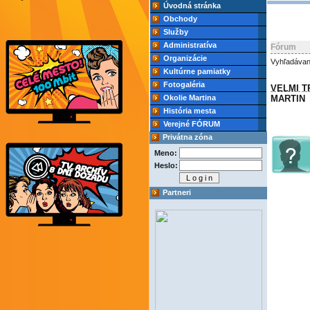
Úvodná stránka
Obchody
Služby
Administratíva
Fórum
Organizácie
Vyhľadávan
Kultúrne pamiatky
Fotogaléria
VELMI 
Okolie Martina
MARTIN
História mesta
Verejné FÓRUM
Privátna zóna
Meno:
Heslo:
Partneri