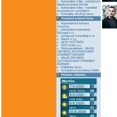
Komunálne voľby - primátorom
Martina je Andrej Hrnčiar
Komunálne voľby - kandidáti
na poslancov a primátora
Orientálny (brušný) tanec
Posledné pridané firmy
Hyperbaricka komora
Oxyzona
Advokatska kancelaria
M2Legal s.r.o.
Zetagroup Consulting s.r.o.
Mauric s.r.o.
NEXT POČÍTAČE
ŽOS Vrútky a.s.
Elektroprojektant - MILAN
ZBYVATEL AUTORIZOVANÝ
STAVEBNÝ INŽINIER
MILAN ZBYVATEL
AUTORIZOVANÝ STAVEBNÝ
INŽINIER
Poliklinika Sever
Geodeticka kancelaria GAMA
Počasie v Martine