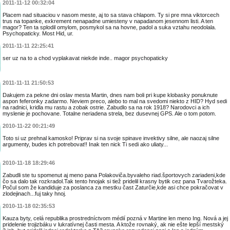
2011-11-12 00:32:04
Placem nad situaciou v nasom meste, aj to sa stava chlapom. Ty si pre mna viktorcech
trus na topanke, exkrement nenapadne umiesteny v napadanom jesennom listi. A ten
magor? Ten ta splodil omylom, posmykol sa na hovne, padol a suka vztahu neodolala.
Psychopaticky. Most Hid, ur.
2011-11-11 22:25:41
ser uz na to a chod vyplakavat niekde inde.. magor psychopaticky
2011-11-11 21:50:53
Dakujem za pekne dni oslav mesta Martin, dnes nam boli pri kupe klobasky ponuknute
aspon feferonky zadarmo. Neviem preco, alebo to mal na svedomi niekto z HID? Hyd sedi
na radnici, kridla mu rastu a zobak ostrie. Zabudlo sa na rok 1918? Narodovci a ich
myslenie je pochovane. Totalne neriadena strela, bez dusevnej GPS. Ale o tom potom.
2010-11-22 00:21:49
Toto si uz prehnal kamosko! Priprav si na svoje spinave invektivy silne, ale naozaj silne
argumenty, budes ich potrebovat!! Inak ten nick Ti sedi ako uliaty...
2010-11-18 18:29:46
Zabudli ste tu spomenut aj meno pana Polakoviča.byvaleho riad.športovych zariadeni,kde
čo sa dalo tak rozkradol.Tak tento hnojak si tiež pridelil krasny bytik cez pana Tvarožteka.
Počul som že kandiduje za poslanca za mestku čast Zaturčie,kde asi chce pokračovat v
zlodejinach...fuj taky hnoj.
2010-11-18 02:35:53
Kauza byty, celá republika prostredníctvom médií pozná v Martine len meno Ing. Nová a jej
pridelenie trojizbáku v lukratívnej časti mesta. A ktože rovnaký, ak nie ešte lepší mestský