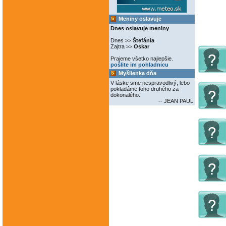
Meniny oslavuje
Dnes oslavuje meniny
Dnes >>
Štefánia
Zajtra >>
Oskar
Prajeme všetko najlepšie.
pošlite im pohladnicu
Myšlienka dňa
V láske sme nespravodlivý, lebo
pokladáme toho druhého za
dokonalého.
-- JEAN PAUL