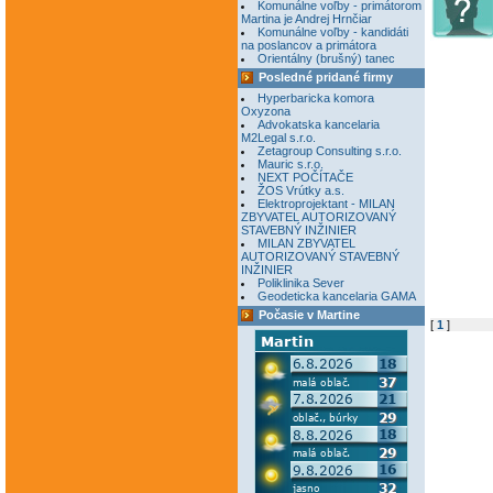
Komunálne voľby - primátorom
Martina je Andrej Hrnčiar
Komunálne voľby - kandidáti
na poslancov a primátora
Orientálny (brušný) tanec
Posledné pridané firmy
Hyperbaricka komora
Oxyzona
Advokatska kancelaria
M2Legal s.r.o.
Zetagroup Consulting s.r.o.
Mauric s.r.o.
NEXT POČÍTAČE
ŽOS Vrútky a.s.
Elektroprojektant - MILAN
ZBYVATEL AUTORIZOVANÝ
STAVEBNÝ INŽINIER
MILAN ZBYVATEL
AUTORIZOVANÝ STAVEBNÝ
INŽINIER
Poliklinika Sever
Geodeticka kancelaria GAMA
Počasie v Martine
[
1
]