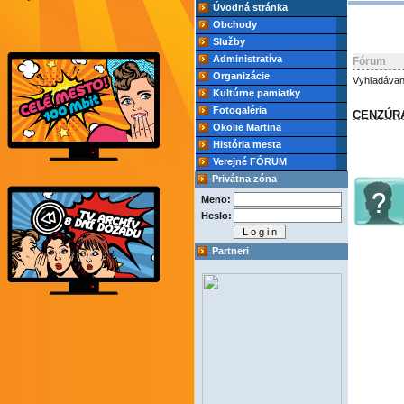
Úvodná stránka
Obchody
Služby
Administratíva
Fórum
Organizácie
Vyhľadávan
Kultúrne pamiatky
Fotogaléria
CENZÚR
Okolie Martina
História mesta
Verejné FÓRUM
Privátna zóna
Meno:
Heslo:
Partneri