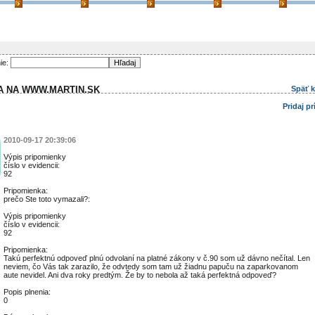
ie:
A NA WWW.MARTIN.SK
Späť 
Pridaj p
2010-09-17 20:39:06
Výpis pripomienky
číslo v evidencii:
92
Pripomienka:
prečo Ste toto vymazali?:
Výpis pripomienky
číslo v evidencii:
92
Pripomienka:
Takú perfektnú odpoveď plnú odvolaní na platné zákony v č.90 som už dávno nečítal. Len
neviem, čo Vás tak zarazilo, že odvtedy som tam už žiadnu papuču na zaparkovanom
aute nevidel. Ani dva roky predtým. Že by to nebola až taká perfektná odpoveď?
Popis plnenia:
0