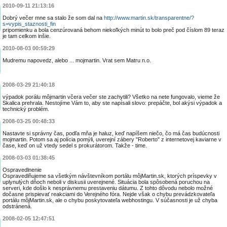
2010-09-11 21:13:16
Dobrý večer mne sa stalo že som dal na
http://www.martin.sk/transparentne/?
s=vypis_staznosti_fin
pripomienku a bola cenzúrovaná behom niekoľkých minút to bolo preč pod číslom 89 teraz
je tam celkom inšie.
2010-08-03 00:59:29
Mudremu napovedz, alebo ... mojmartin. Vrat sem Matru n.o.
2008-03-29 21:40:18
výpadok porálu môjmartin včera večer ste zachytili? Všetko na nete fungovalo, vieme že
Skalica prehrala. Nestojíme Vám to, aby ste napísali slovo: prepáčte, bol akýsi výpadok a
technický problém.
2008-03-25 00:48:33
Nastavte si správny čas, podľa mňa je haluz, keď napíšem niečo, čo má čas budúcnosti
mojmartin. Potom sa aj polícia pomýli, uverejní zábery "Roberto" z internetovej kaviarne v
čase, keď on už vtedy sedel s prokurátorom. Takže - time.
2008-03-03 01:38:45
Ospravedlnenie
Ospravedlňujeme sa všetkým návštevníkom portálu môjMartin.sk, ktorých príspevky v
uplynulých dňoch neboli v diskusii uverejnené. Situácia bola spôsobená poruchou na
serveri, kde došlo k nesprávnemu prestaveniu dátumu. Z tohto dôvodu nebolo možné
dočasne prispievať reakciami do Verejného fóra. Nejde však o chybu prevádzkovateľa
portálu môjMartin.sk, ale o chybu poskytovateľa webhostingu. V súčasnosti je už chyba
odstránená.
2008-02-05 12:47:51