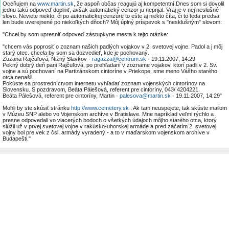
Oceňujem na
www.martin.sk
, že aspoň občas reagujú aj kompetentní.Dnes som si dovolil
jednu takú odpoveď doplniť, avšak automatický cenzor ju neprijal. Vraj je v nej neslušné
slovo. Neviete niekto, či po automatickej cenzúre to ešte aj niekto číta, či to teda predsa
len bude uverejnené po niekoľkých dňoch? Môj úplný príspevok s "nesklušným" slovom:
"Chcel by som upresniť odpoveď zástupkyne mesta k tejto otázke:
"chcem vás poprosiť o zoznam našich padlých vojakov v 2. svetovej vojne. Padol a j môj
starý otec. chcela by som sa dozvedieť, kde je pochovaný.
Zuzana Rajčuľová, Nižný Slavkov ·
ragazza@centrum.sk
· 19.11.2007, 14:29
Pekný dobrý deň pani Rajčuľová, po prehľadaní v zozname vojakov, ktorí padli v 2. Sv.
vojne a sú pochovaní na Partizánskom cintoríne v Priekope, sme meno Vášho starého
otca nenašli.
Pokúste sa prostredníctvom internetu vyhľadať zoznam vojenských cintorínov na
Slovensku. S pozdravom, Beáta Pálešová, referent pre cintoríny, 043/ 4204221.
Beáta Pálešová, referent pre cintoríny, Martin ·
palesova@martin.sk
· 19.11.2007, 14:29"
Mohli by ste skúsiť stránku
http://www.cemetery.sk
. Ak tam neuspejete, tak skúste mailom
v Múzeu SNP alebo vo Vojenskom archíve v Bratislave. Mne napríklad veľmi rýchlo a
presne odpovedali vo viacerých bodoch o všetkých údajoch môjho starého otca, ktorý
slúžil už v prvej svetovej vojne v rakúsko-uhorskej armáde a pred začatím 2. svetovej
vojny bol pre vek z čsl. armády vyradený - a to v maďarskom vojenskom archíve v
Budapešti."