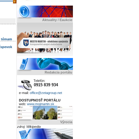
Aktuality / Eaukcie
k témam
ríspevok
Redakcia portálu
Telefón:
0915 839 934
e-mail:
office@zetagroup.net
DOSTUPNOSŤ PORTÁLU
web:
www.mojmartin.sk
Výrocia
zdroj: Wikipedia