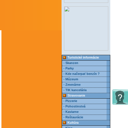
Turistické informácie
- Skanzen
- Parky
- Kde načerpať benzín ?
- Múzeum
- Zmenárne
- TIK kancelária
Stravovanie
- Pizzerie
- Pohostinstvá
- Kaviarne
- Reštaurácie
Kultúra