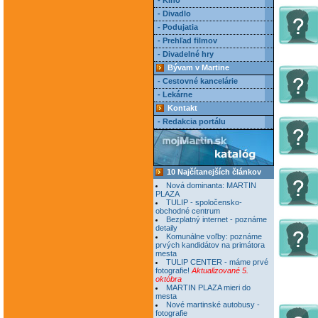
- Kino
- Divadlo
- Podujatia
- Prehľad filmov
- Divadelné hry
Bývam v Martine
- Cestovné kancelárie
- Lekárne
Kontakt
- Redakcia portálu
10 Najčítanejších článkov
Nová dominanta: MARTIN
PLAZA
TULIP - spoločensko-
obchodné centrum
Bezplatný internet - poznáme
detaily
Komunálne voľby: poznáme
prvých kandidátov na primátora
mesta
TULIP CENTER - máme prvé
fotografie!
Aktualizované 5.
októbra
MARTIN PLAZA mieri do
mesta
Nové martinské autobusy -
fotografie