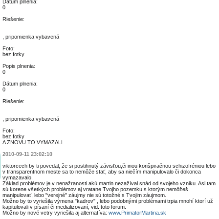
Dátum plnenia:
0
Riešenie:
, pripomienka vybavená
Foto:
bez fotky
Popis plnenia:
0
Dátum plnenia:
0
Riešenie:
, pripomienka vybavená
Foto:
bez fotky
A ZNOVU TO VYMAZALI
2010-09-11 23:02:10
viktorcech by ti povedal, že si postihnutý závisťou,či inou konšpiračnou schizofréniou lebo
v transparentnom meste sa to nemôže stať, aby sa niečím manipulovalo či dokonca
vymazavalo.
Základ problémov je v nenažranosti akú martin nezažíval snád od svojeho vzniku. Asi tam
sú korene všetkých problémov aj vratane Tvojho pozemku s ktorým nemôžeš
manipulovať, lebo "verejné" záujmy nie sú totožné s Tvojim záujmom.
Možno by to vyriešila výmena "kadrov" , lebo podobnými problémami trpia mnohí ktorí už
kapitulovali v písaní či medializovaní, vid. toto forum.
Možno by nové vetry vyriešila aj alternatíva:
www.PrimatorMartina.sk